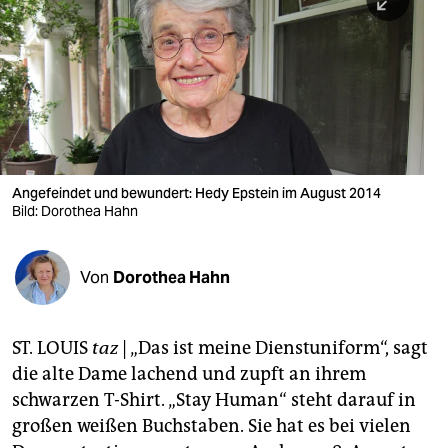
berlin
nord
wahrheit
verlag
verlag
Angefeindet und bewundert: Hedy Epstein im August 2014
Bild: Dorothea Hahn
veranstaltungen
shop
Von
Dorothea Hahn
fragen & hilfe
unterstützen
ST. LOUIS
taz
| „Das ist meine Dienstuniform“, sagt
die alte Dame lachend und zupft an ihrem
abo
schwarzen T-Shirt. „Stay Human“ steht darauf in
genossenschaft
großen weißen Buchstaben. Sie hat es bei vielen