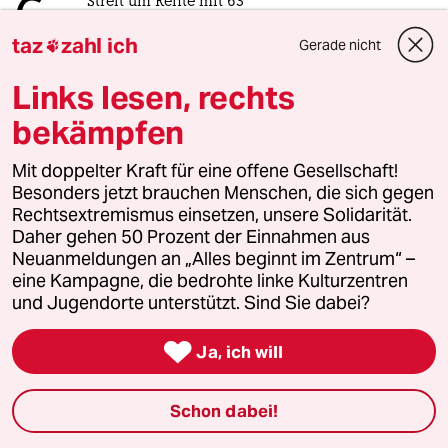
6
Streit um Rente mit 63
Passgenauer Populismus
taz
zahl ich
Gerade nicht

Links lesen, rechts
taz
bekämpfen

Mit doppelter Kraft für eine offene Gesellschaft!
Folgen Sie uns
Besonders jetzt brauchen Menschen, die sich gegen
Rechtsextremismus einsetzen, unsere Solidarität.
Daher gehen 50 Prozent der Einnahmen aus
Neuanmeldungen an „Alles beginnt im Zentrum“ –
Ressorts
eine Kampagne, die bedrohte linke Kulturzentren
und Jugendorte unterstützt. Sind Sie dabei?
Politik

Ja, ich will
Öko
Schon dabei!
Gesellschaft