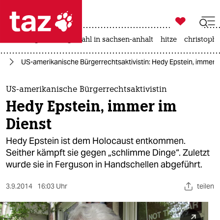

taz zahl ich
iran-krieg
landtagswahl in sachsen-anhalt
hitze
christophe

taz zahl ich
us
US-amerikanische Bürgerrechtsaktivistin: Hedy Epstein, immer i
taz zahl ich
themen
US-amerikanische Bürgerrechtsaktivistin
Hedy Epstein, immer im
politik
Dienst
öko
Hedy Epstein ist dem Holocaust entkommen.
Seither kämpft sie gegen „schlimme Dinge“. Zuletzt
gesellschaft
wurde sie in Ferguson in Handschellen abgeführt.
kultur
3.9.2014
16:03 Uhr
teilen
sport