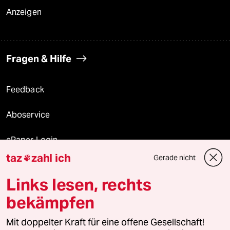
Anzeigen
Fragen & Hilfe
Feedback
Aboservice
ePaper Login
taz
zahl ich
Gerade nicht

Downloads für Abonnierende
Links lesen, rechts
bekämpfen
© 2026 taz Verlags und Vertriebs GmbH
Mit doppelter Kraft für eine offene Gesellschaft!
Alle Rechte vorbehalten. Bei rechtlichen Fragen oder für Genehmigungen
wenden Sie sich bitte an
lizenzen@taz.de