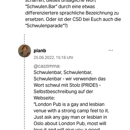
schaffen, dieses unsägliche Wort
"Schwulen.Bar" durch eine etwas
differenziertere sprachliche Bezeichnung zu
ersetzen. Oder ist der CSD bei Euch auch die
"Schwulenparade"?)
planb
25.06.2022
,
15:16 Uhr
@cazzimma:
Schwulenbar, Schwulenbar,
Schwulenbar - wir verwenden das
Wort schwul mit Stolz (PRIDE!) -
Selbstbeschreibung auf der
Webseite:
"London Pub is a gay and lesbian
venue with a strong camp feel to it.
Just ask any gay man or lesbian in
Oslo about London Pub, most will
love it and will give you a good