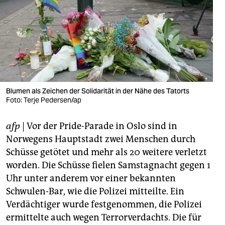
berlin
nord
wahrheit
verlag
verlag
Blumen als Zeichen der Solidarität in der Nähe des Tatorts
Foto: Terje Pedersen/ap
veranstaltungen
afp
| Vor der Pride-Parade in Oslo sind in
shop
Norwegens Hauptstadt zwei Menschen durch
fragen & hilfe
Schüsse getötet und mehr als 20 weitere verletzt
worden. Die Schüsse fielen Samstagnacht gegen 1
unterstützen
Uhr unter anderem vor einer bekannten
abo
Schwulen-Bar, wie die Polizei mitteilte. Ein
Verdächtiger wurde festgenommen, die Polizei
genossenschaft
ermittelte auch wegen Terrorverdachts. Die für