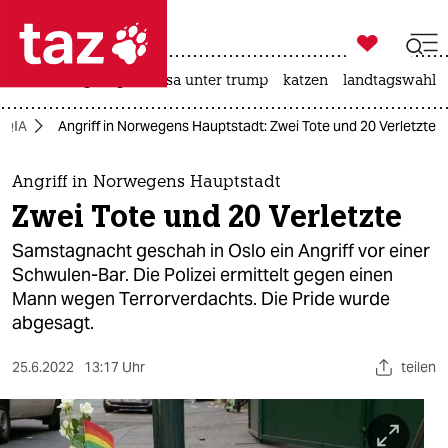

taz zahl ich
hitze
bergsteigen
usa unter trump
katzen
landtagswahl i

taz zahl ich
TQIA
Angriff in Norwegens Hauptstadt: Zwei Tote und 20 Verletzte
taz zahl ich
themen
Angriff in Norwegens Hauptstadt
Zwei Tote und 20 Verletzte
politik
Samstagnacht geschah in Oslo ein Angriff vor einer
öko
Schwulen-Bar. Die Polizei ermittelt gegen einen
Mann wegen Terrorverdachts. Die Pride wurde
gesellschaft
abgesagt.
kultur
25.6.2022
13:17 Uhr
teilen
sport