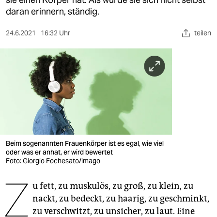
berlin
daran erinnern, ständig.
nord
24.6.2021
16:32 Uhr
teilen
wahrheit
verlag
verlag
veranstaltungen
shop
fragen & hilfe
Beim sogenannten Frauenkörper ist es egal, wie viel
oder was er anhat, er wird bewertet
unterstützen
Foto: Giorgio Fochesato/imago
Z
abo
u fett, zu muskulös, zu groß, zu klein, zu
nackt, zu bedeckt, zu haarig, zu geschminkt,
genossenschaft
zu verschwitzt, zu unsicher, zu laut. Eine