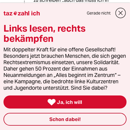
zu schreiben ..auch das muss ich in
einer Demokratie aushalten.
taz
zahl ich
Gerade nicht

Nun habe ich noch eine Frage :
Links lesen, rechts
Haben Sie Ihre Fragen schon einmal
bekämpfen
an sich selbst gestellt ?
Mit doppelter Kraft für eine offene Gesellschaft!
Besonders jetzt brauchen Menschen, die sich gegen
Jim Hawkins
Rechtsextremismus einsetzen, unsere Solidarität.
01.07.2021
,
08:46 Uhr
Daher gehen 50 Prozent der Einnahmen aus
Neuanmeldungen an „Alles beginnt im Zentrum“ –
@Nobody:
eine Kampagne, die bedrohte linke Kulturzentren
Orban, AfD, Unterstellungen, welche
und Jugendorte unterstützt. Sind Sie dabei?
Hämmer holen Sie denn heraus, wenn
Sie mal jemand in einer Diskussion

wirklich angreift?
Ja, ich will
Ich habe hier etwas für Sie, dass Sie
in einer Demokratie wahrscheinlich
Schon dabei!
auch aushalten können:
Einen Film. Keine Angst, es ist ein