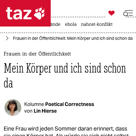

taz zahl ich
ceuta
rente
waldbrände
ebola
nahost-konflikt

taz zahl ich
en
Frauen in der Öffentlichkeit: Mein Körper und ich sind schon da
taz zahl ich
themen
Frauen in der Öffentlichkeit
Mein Körper und ich sind schon
politik
da
öko
gesellschaft
Kolumne
Poetical Correctness
kultur
von
Lin Hierse
sport
Eine Frau wird jeden Sommer daran erinnert, dass
sie einen Körper hat. Als würde sie sich nicht selbst