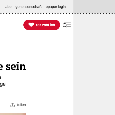
abo
genossenschaft
epaper login

taz zahl ich
taz zahl ich
e sein
n
nge
teilen