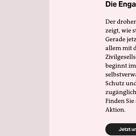
Die Enga
Der drohe
zeigt, wie
Gerade jet
allem mit d
Zivilgesell
beginnt im
selbstverw
Schutz und 
zugänglich
Finden Sie
Aktion.
Jetzt u