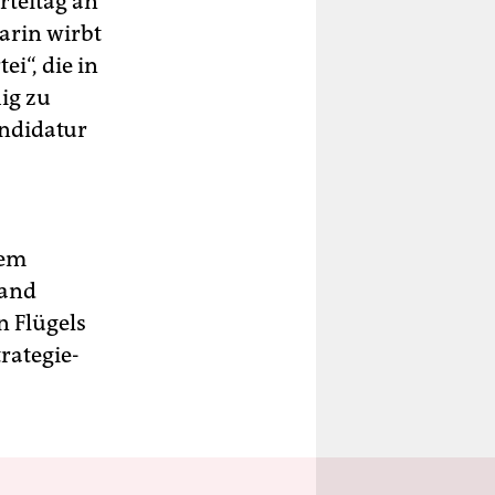
rteitag an
arin wirbt
ei“, die in
ig zu
andidatur
sem
land
n Flügels
rategie-