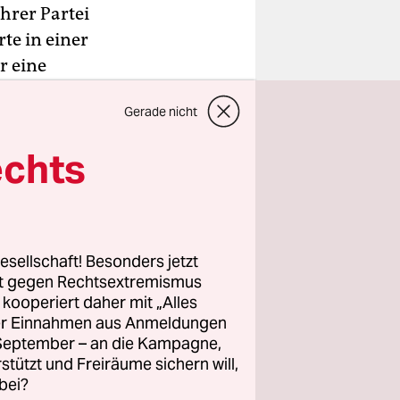
hrer Partei
te in einer
r eine
nem
Gerade nicht
 es sei ihr
g von
echts
es keine
immer
esellschaft! Besonders jetzt
g völlig
rt gegen Rechtsextremismus
anten
z kooperiert daher mit „Alles
ller Einnahmen aus Anmeldungen
chreckt
. September – an die Kampagne,
 deutlich
rstützt und Freiräume sichern will,
s zu 30
bei?