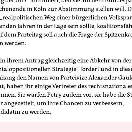
g der AfD“ formuliert, den sie auf dem Bundespa
henende in Köln zur Abstimmung stellen will. D
 „realpolitischen Weg einer bürgerlichen Volkspart
den Jahren in der Lage sein sollte, koalitionsfäh
f dem Parteitag soll auch die Frage der Spitzenk
n werden.
 in ihrem Antrag gleichzeitig eine Abkehr von der
aloppositionellen Strategie“ fordert und in die
ang den Namen von Parteivize Alexander Gau
t, haben ihr einige Vertreter des rechtsnationale
men. Sie warfen Petry zudem vor, sie habe die St
r angezettelt, um ihre Chancen zu verbessern,
didatin zu werden.