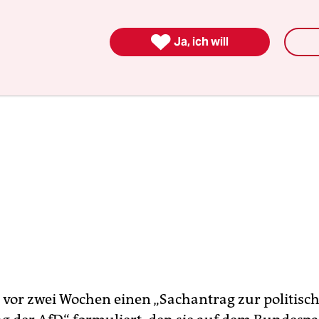
egen habe, liege es aktuell nur noch bei 14 Prozen

Ja, ich will
e vor zwei Wochen einen „Sachantrag zur politisc