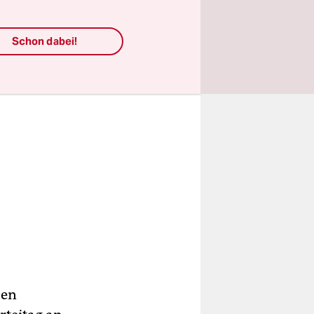
t.
Schon dabei!
hen