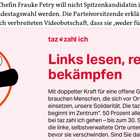
hefin Frauke Petry will nicht Spitzenkandidatin i
ndestagswahl werden. Die Parteivorsitzende erklär
h verbreiteten Videobotschaft, dass sie „weder fü
Spitzenkandidatur noch für eine Beteiligung in ei
taz
zahl ich

m zur Verfügung stehe“. Zur Begründung sagte sie,
ass ihre Partei drängende Sachfragen unabhängi
Links lesen, r
agen diskutiere.
bekämpfen
gte, die AfD leide seit Herbst 2015 darunter, dass 
 Strategie gebe. „So ist das Außenbild der AfD 
Mit doppelter Kraft für eine offene G
ch die unabgestimmte – also für die Parteiführun
brauchen Menschen, die sich vor O
ende – maximale Provokation weniger Repräsent
einsetzen, unsere Solidarität. Die ta
beginnt im Zentrum“. 50 Prozent a
Dies habe einen Teil der bürgerlichen Wähler vers
bei taz zahl ich gehen – bis zum 30
eführt, dass das Wählerpotenzial der AfD zuletzt
die linke, selbstverwaltete Orte unte
t sei. Während dieses im Herbst 2015 noch bei bi
bevor sie verschwinden. Sind Sie da