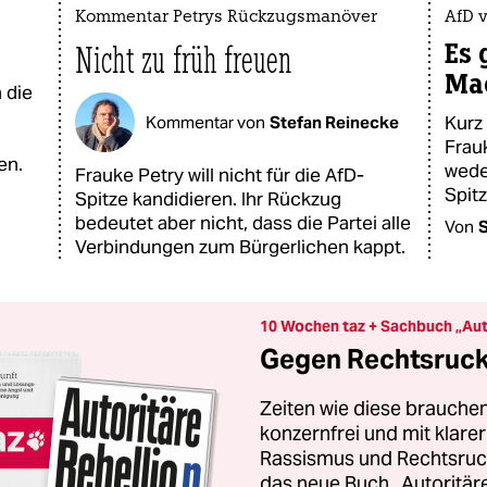
Kommentar Petrys Rückzugsmanöver
AfD 
Es 
Nicht zu früh freuen
Ma
 die
Kurz
Kommentar von
Stefan Reinecke
Frauk
en.
wede
Frauke Petry will nicht für die AfD-
Spit
Spitze kandidieren. Ihr Rückzug
bedeutet aber nicht, dass die Partei alle
Von
S
Verbindungen zum Bürgerlichen kappt.
10 Wochen taz + Sachbuch „Aut
Gegen Rechtsruck 
Zeiten wie diese brauchen
konzernfrei und mit klar
Rassismus und Rechtsruck.
das neue Buch „Autoritäre