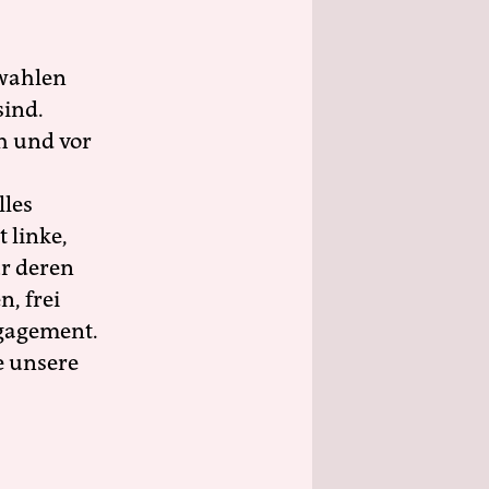
wahlen
sind.
h und vor
lles
 linke,
ür deren
n, frei
ngagement.
e unsere