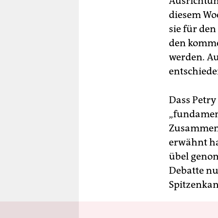
Ausrichtun
diesem Woc
sie für den
den kommen
werden. Au
entschiede
Dass Petry
„fundament
Zusammenh
erwähnt ha
übel genom
Debatte nu
Spitzenkan