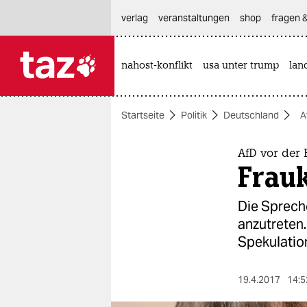
hautnavigation anspringen
hauptinhalt anspringen
footer anspringen
verlag
veranstaltungen
shop
fragen &
nahost-konflikt
usa unter trump
lan

taz zahl ich
taz zahl ich
Startseite
Politik
Deutschland
A
themen
politik
AfD vor der
Frauk
öko
Die Spreche
gesellschaft
anzutreten
Spekulatio
kultur
sport
19.4.2017
14:5