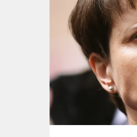
berlin
nord
wahrheit
verlag
verlag
veranstaltungen
shop
fragen & hilfe
unterstützen
abo
genossenschaft