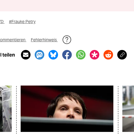
fD
#Frauke Petry
ommentieren
Fehlerhinweis
 teilen