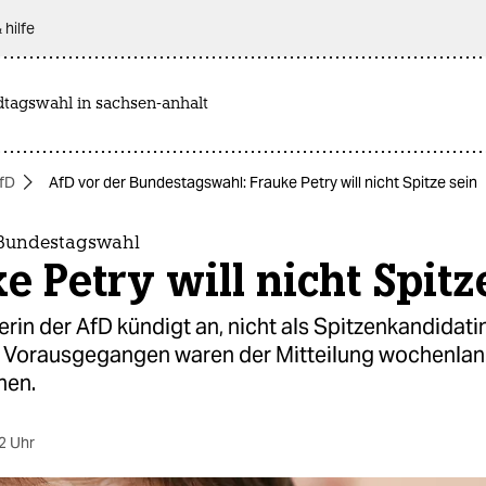
 hilfe
dtagswahl in sachsen-anhalt
fD
AfD vor der Bundestagswahl: Frauke Petry will nicht Spitze sein
 Bundestagswahl
e Petry will nicht Spitz
rin der AfD kündigt an, nicht als Spitzenkandidati
. Vorausgegangen waren der Mitteilung wochenla
nen.
2 Uhr