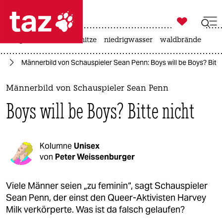

taz zahl ich
krieg in der ukraine
hitze
niedrigwasser
waldbrände

taz zahl ich
IA
Männerbild von Schauspieler Sean Penn: Boys will be Boys? Bitte
taz zahl ich
themen
Männerbild von Schauspieler Sean Penn
Boys will be Boys? Bitte nicht
politik
öko
Kolumne
Unisex
gesellschaft
von
Peter Weissenburger
kultur
Viele Männer seien „zu feminin“, sagt Schauspieler
Sean Penn, der einst den Queer-Aktivisten Harvey
sport
Milk verkörperte. Was ist da falsch gelaufen?