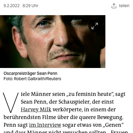
berlin
9.2.2022
8:29 Uhr
teilen
nord
wahrheit
verlag
verlag
veranstaltungen
Oscarpreisträger Sean Penn
shop
Foto: Robert Galbraith/Reuters
fragen & hilfe
V
iele Männer seien „zu feminin heute“, sagt
unterstützen
Sean Penn, der Schauspieler, der einst
Harvey Milk
verkörperte, in einem der
abo
berührendsten Filme über die queere Bewegung.
genossenschaft
Penn sagt
im Interview
sogar etwas von „Genen“
und dass Männer nicht versuchen sollten, „Frauen