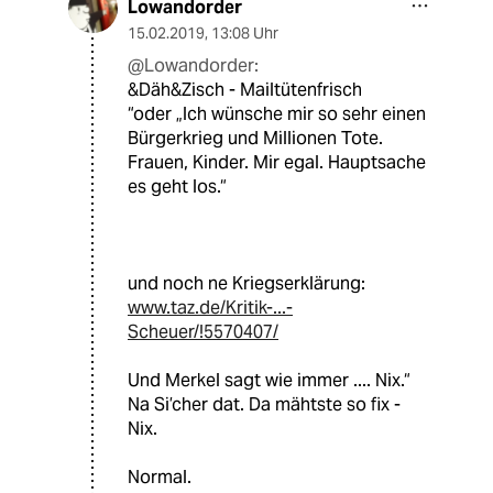
Lowandorder
15.02.2019
,
13:08 Uhr
@Lowandorder:
&Däh&Zisch - Mailtütenfrisch
“oder „lch wünsche mir so sehr einen
Bürgerkrieg und Millionen Tote.
Frauen, Kinder. Mir egal. Hauptsache
es geht los.“
und noch ne Kriegserklärung:
www.taz.de/Kritik-...-
Scheuer/!5570407/
Und Merkel sagt wie immer .... Nix.“
Na Si’cher dat. Da mähtste so fix -
Nix.
Normal.