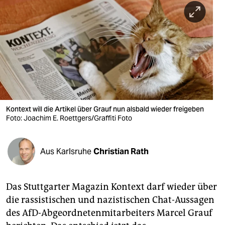
berlin
nord
wahrheit
verlag
verlag
veranstaltungen
Kontext will die Artikel über Grauf nun alsbald wieder freigeben
Foto: Joachim E. Roettgers/Graffiti Foto
shop
fragen & hilfe
Aus Karlsruhe
Christian Rath
unterstützen
Das Stuttgarter Magazin Kontext darf wieder über
abo
die rassistischen und nazistischen Chat-Aussagen
genossenschaft
des AfD-Abgeordnetenmitarbeiters Marcel Grauf