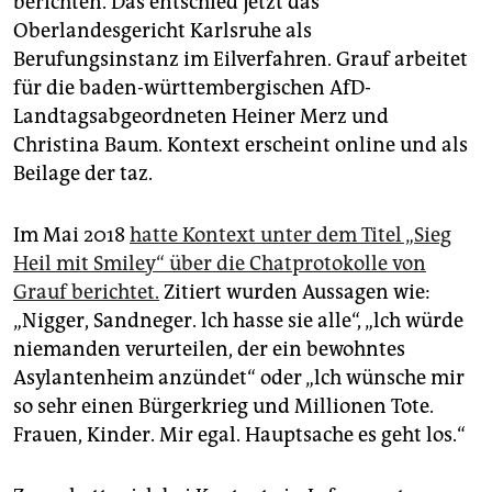
berichten. Das entschied jetzt das
epaper login
Oberlandesgericht Karlsruhe als
Berufungsinstanz im Eilverfahren. Grauf arbeitet
für die baden-württembergischen AfD-
Landtagsabgeordneten Heiner Merz und
Christina Baum. Kontext erscheint online und als
Beilage der taz.
Im Mai 2018
hatte Kontext unter dem Titel „Sieg
Heil mit Smiley“ über die Chatprotokolle von
Grauf berichtet.
Zitiert wurden Aussagen wie:
„Nigger, Sandneger. lch hasse sie alle“, „lch würde
niemanden verurteilen, der ein bewohntes
Asylantenheim anzündet“ oder „lch wünsche mir
so sehr einen Bürgerkrieg und Millionen Tote.
Frauen, Kinder. Mir egal. Hauptsache es geht los.“