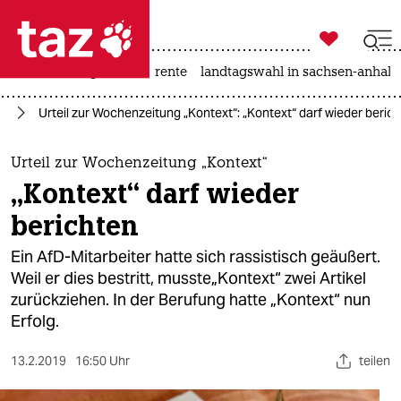

taz zahl ich
hitze
niedrigwasser
rente
landtagswahl in sachsen-anhalt

taz zahl ich
fD
Urteil zur Wochenzeitung „Kontext“: „Kontext“ darf wieder beric
taz zahl ich
themen
Urteil zur Wochenzeitung „Kontext“
„Kontext“ darf wieder
politik
berichten
öko
Ein AfD-Mitarbeiter hatte sich rassistisch geäußert.
Weil er dies bestritt, musste„Kontext“ zwei Artikel
gesellschaft
zurückziehen. In der Berufung hatte „Kontext“ nun
Erfolg.
kultur
sport
13.2.2019
16:50 Uhr
teilen