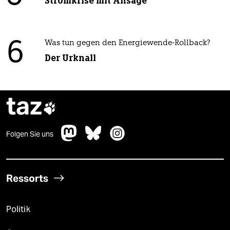
Stromkrise mit Ansage
6
Was tun gegen den Energiewende-Rollback?
Der Urknall
taz

Folgen Sie uns
Ressorts
Politik