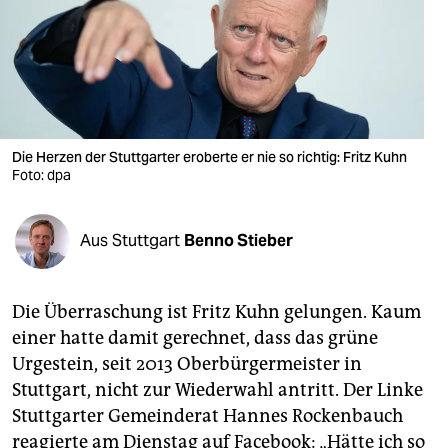
berlin
nord
wahrheit
verlag
Die Herzen der Stuttgarter eroberte er nie so richtig: Fritz Kuhn
Foto: dpa
verlag
veranstaltungen
Aus Stuttgart
Benno Stieber
shop
fragen & hilfe
Die Überraschung ist Fritz Kuhn gelungen. Kaum
unterstützen
einer hatte damit gerechnet, dass das grüne
Urgestein, seit 2013 Oberbürgermeister in
abo
Stuttgart, nicht zur Wiederwahl antritt. Der Linke
genossenschaft
Stuttgarter Gemeinderat Hannes Rockenbauch
reagierte am Dienstag auf Facebook: „Hätte ich so