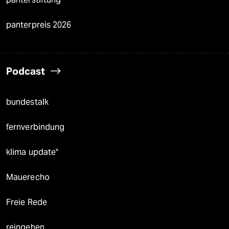
panterpreis 2026
Podcast
bundestalk
fernverbindung
klima update°
Mauerecho
Freie Rede
reingehen