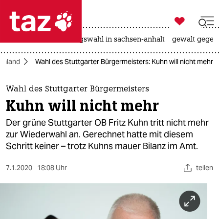

taz zahl ich
hitze
surfen
landtagswahl in sachsen-anhalt
gewalt gegen

taz zahl ich
chland
Wahl des Stuttgarter Bürgermeisters: Kuhn will nicht mehr
taz zahl ich
themen
Wahl des Stuttgarter Bürgermeisters
Kuhn will nicht mehr
politik
Der grüne Stuttgarter OB Fritz Kuhn tritt nicht mehr
öko
zur Wiederwahl an. Gerechnet hatte mit diesem
Schritt keiner – trotz Kuhns mauer Bilanz im Amt.
gesellschaft
7.1.2020
18:08 Uhr
teilen
kultur
sport