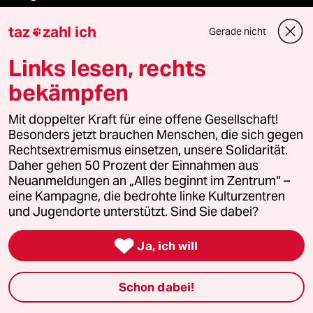
taz
zahl ich
Gerade nicht

Feedback
Links lesen, rechts
Aboservice
bekämpfen
ePaper Login
Mit doppelter Kraft für eine offene Gesellschaft!
Besonders jetzt brauchen Menschen, die sich gegen
Downloads für Abonnierende
Rechtsextremismus einsetzen, unsere Solidarität.
Daher gehen 50 Prozent der Einnahmen aus
Neuanmeldungen an „Alles beginnt im Zentrum“ –
eine Kampagne, die bedrohte linke Kulturzentren
© 2026 taz Verlags und Vertriebs GmbH
und Jugendorte unterstützt. Sind Sie dabei?
Alle Rechte vorbehalten. Bei rechtlichen Fragen oder für Genehmigungen
wenden Sie sich bitte an
lizenzen@taz.de

Ja, ich will
Feedback
Redaktionsstatut
Kommune-Richtlinien
KI-
Schon dabei!
Leitlinie
Informant
Datenschutz
Impressum
AGB