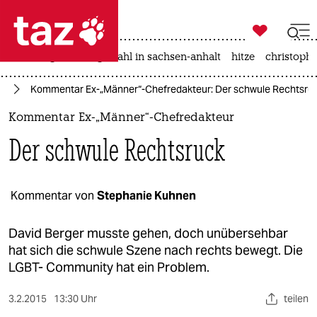

taz zahl ich
iran-krieg
landtagswahl in sachsen-anhalt
hitze
christophe

taz zahl ich
ag
Kommentar Ex-„Männer“-Chefredakteur: Der schwule Rechtsru
taz zahl ich
Kommentar Ex-„Männer“-Chefredakteur
themen
Der schwule Rechtsruck
politik
öko
Kommentar von
Stephanie Kuhnen
gesellschaft
David Berger musste gehen, doch unübersehbar
hat sich die schwule Szene nach rechts bewegt. Die
kultur
LGBT- Community hat ein Problem.
sport
3.2.2015
13:30 Uhr
teilen