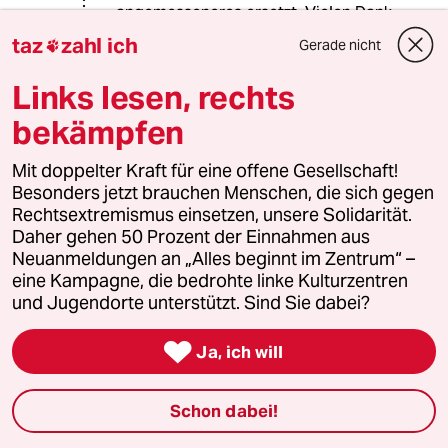
angemesseneres ersetzt. Vielen Dank
dafür an die Online-Redaktion.
taz
zahl ich
Gerade nicht

Links lesen, rechts
Meersalz
M
bekämpfen
03.02.2015
,
17:49 Uhr
Danke Stephanie Kuhnen! Nach Jan
Mit doppelter Kraft für eine offene Gesellschaft!
Feddersens unglücklichen Kommentar zu
Besonders jetzt brauchen Menschen, die sich gegen
David Berger, bin ich sehr erfreut Ihren
Rechtsextremismus einsetzen, unsere Solidarität.
Kommentar zu lesen.
Daher gehen 50 Prozent der Einnahmen aus
Neuanmeldungen an „Alles beginnt im Zentrum“ –
eine Kampagne, die bedrohte linke Kulturzentren
und Jugendorte unterstützt. Sind Sie dabei?
chicoT
C
03.02.2015
,
17:42 Uhr

Ja, ich will
ich habe irgendwo mal gelesen, das es kein
schwules leben gibt, sondern nur schwulen
sex. darum hier eine doku, über schwule nazis:
Schon dabei!