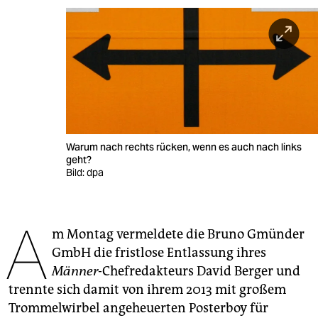
berlin
nord
wahrheit
verlag
verlag
Warum nach rechts rücken, wenn es auch nach links
veranstaltungen
geht?
Bild: dpa
shop
fragen & hilfe
A
m Montag vermeldete die Bruno Gmünder
unterstützen
GmbH die fristlose Entlassung ihres
abo
Männer
-Chefredakteurs David Berger und
trennte sich damit von ihrem 2013 mit großem
genossenschaft
Trommelwirbel angeheuerten Posterboy für