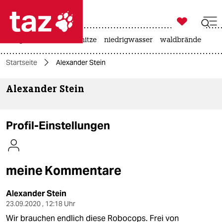

taz zahl ich
krieg in der ukraine
hitze
niedrigwasser
waldbrände

taz zahl ich
Startseite
Alexander Stein
taz zahl ich
Alexander Stein
themen
politik
Profil-Einstellungen
öko
gesellschaft
meine Kommentare
kultur
Alexander Stein
sport
23.09.2020 , 12:18 Uhr
Wir brauchen endlich diese Robocops. Frei von