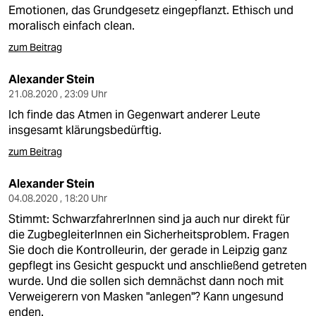
berlin
Emotionen, das Grundgesetz eingepflanzt. Ethisch und
moralisch einfach clean.
nord
zum Beitrag
wahrheit
Alexander Stein
verlag
21.08.2020 , 23:09 Uhr
Ich finde das Atmen in Gegenwart anderer Leute
verlag
insgesamt klärungsbedürftig.
veranstaltungen
zum Beitrag
shop
Alexander Stein
04.08.2020 , 18:20 Uhr
fragen & hilfe
Stimmt: SchwarzfahrerInnen sind ja auch nur direkt für
unterstützen
die ZugbegleiterInnen ein Sicherheitsproblem. Fragen
Sie doch die Kontrolleurin, der gerade in Leipzig ganz
abo
gepflegt ins Gesicht gespuckt und anschließend getreten
wurde. Und die sollen sich demnächst dann noch mit
genossenschaft
Verweigerern von Masken "anlegen"? Kann ungesund
enden.