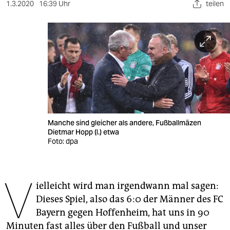
berlin
1.3.2020
16:39 Uhr
teilen
nord
wahrheit
verlag
verlag
veranstaltungen
Manche sind gleicher als andere, Fußballmäzen
shop
Dietmar Hopp (l.) etwa
Foto: dpa
fragen & hilfe
unterstützen
V
ielleicht wird man irgendwann mal sagen:
abo
Dieses Spiel, also das 6:0 der Männer des FC
genossenschaft
Bayern gegen Hoffenheim, hat uns in 90
Minuten fast alles über den Fußball und unser