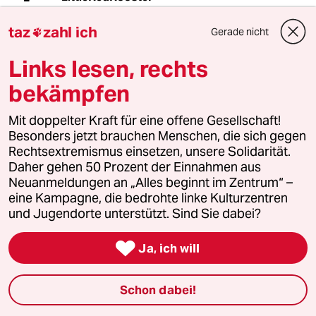
02.03.2020
,
18:31 Uhr
taz
zahl ich
Gerade nicht

" „Hurensohn“ ist eine Beleidigung, die
tausendmal pro Spieltag fällt, gegen Torhüter,
Links lesen, rechts
Fankurven, Feldspieler." (A. Schwermer)
bekämpfen
Aha! Und das ist also der normale Umgangston
beim Fußball? Also, wenn dem wirklich so ist,
Mit doppelter Kraft für eine offene Gesellschaft!
dann begreife ich jetzt nicht so recht wie man
Besonders jetzt brauchen Menschen, die sich gegen
sich freiwillig in ein Fußballstadion setzen kann,
Rechtsextremismus einsetzen, unsere Solidarität.
ohne dass man schon in der ersten Halbzeit
Daher gehen 50 Prozent der Einnahmen aus
anfängt zu kotzen.
Neuanmeldungen an „Alles beginnt im Zentrum“ –
eine Kampagne, die bedrohte linke Kulturzentren
Dieser Artikel ist ein Prachtexemplar von
und Jugendorte unterstützt. Sind Sie dabei?
geschmack-und gedankenlosem
Whataboutism.

Ja, ich will
Schon dabei!
Ano Nym
AN
02.03.2020
,
22:13 Uhr