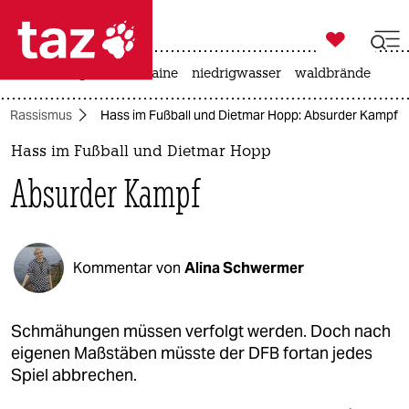

taz zahl ich
hitze
krieg in der ukraine
niedrigwasser
waldbrände

taz zahl ich
Rassismus
Hass im Fußball und Dietmar Hopp: Absurder Kampf
taz zahl ich
Hass im Fußball und Dietmar Hopp
themen
Absurder Kampf
politik
öko
Kommentar von
Alina Schwermer
gesellschaft
kultur
Schmähungen müssen verfolgt werden. Doch nach
eigenen Maßstäben müsste der DFB fortan jedes
sport
Spiel abbrechen.