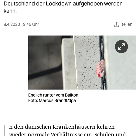
berlin
Deutschland der Lockdown aufgehoben werden
kann.
nord
8.4.2020
9:45 Uhr
teilen
wahrheit
verlag
verlag
veranstaltungen
shop
fragen & hilfe
Endlich runter vom Balkon
unterstützen
Foto: Marcus Brandt/dpa
abo
I
genossenschaft
n den dänischen Krankenhäusern kehren
wieder normale Verhältnisse ein. Schulen und