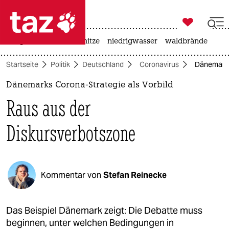

taz zahl ich
krieg in der ukraine
hitze
niedrigwasser
waldbrände

taz zahl ich
Startseite
Politik
Deutschland
Coronavirus
Dänemarks 
taz zahl ich
Dänemarks Corona-Strategie als Vorbild
themen
Raus aus der
politik
Diskursverbotszone
öko
gesellschaft
Kommentar von
Stefan Reinecke
kultur
sport
Das Beispiel Dänemark zeigt: Die Debatte muss
beginnen, unter welchen Bedingungen in