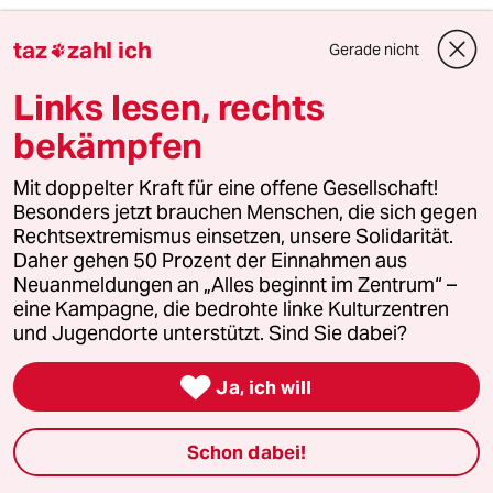
Geli75
G
taz
zahl ich
Gerade nicht

08.04.2020
,
18:11 Uhr
Es fehlt eine Garantie der Bundeskanzlerin, das
Links lesen, rechts
alle Maßnahmen so schnell wie möglich wieder
auf Null und alle Bürger- und Grundrechte
bekämpfen
wieder im vollem Umfang hergestellt werden,
z.B. durch Befristungen und ein eigenes Gesetz.
Mit doppelter Kraft für eine offene Gesellschaft!
Wenn man daran denkt, was alles so im
Besonders jetzt brauchen Menschen, die sich gegen
Wahlkampf versprochen wird, sollte jede/r
Rechtsextremismus einsetzen, unsere Solidarität.
misstrauisch bleiben. Das beste Beispiel ist,
Daher gehen 50 Prozent der Einnahmen aus
das man die Exit-Debatte verhindern will,
Neuanmeldungen an „Alles beginnt im Zentrum“ –
wobei es noch nicht mal auf den konkreten
eine Kampagne, die bedrohte linke Kulturzentren
Zeitpunkt ankommt, aber selbst Spanien hat
und Jugendorte unterstützt. Sind Sie dabei?
ein Datum genannt.

Ja, ich will
Jossi Blum
Schon dabei!
09.04.2020
,
09:27 Uhr