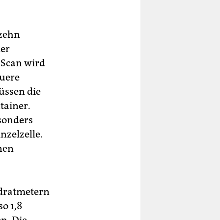
 zehn
der
-Scan wird
auere
üssen die
tainer.
esonders
nzelzelle.
nen
adratmetern
o 1,8