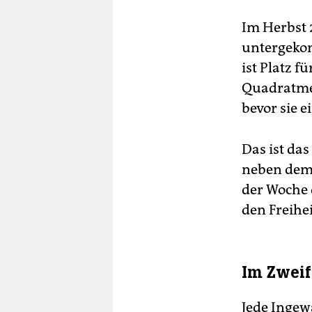
Im Herbst 
untergekom
ist Platz f
Quadratmet
bevor sie e
Das ist da
neben dem 
der Woche 
den Freihe
Im Zweif
Jede Ingew