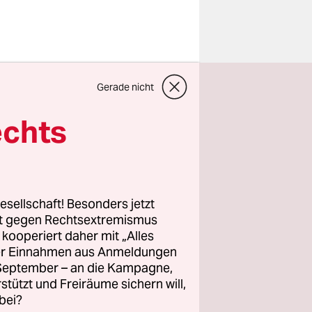
 wolle
Gerade nicht
r
echts
pfel vom 7.
sentiert.
cht von
and.
esellschaft! Besonders jetzt
rt gegen Rechtsextremismus
z kooperiert daher mit „Alles
Dann
ller Einnahmen aus Anmeldungen
Hamburgs“,
. September – an die Kampagne,
er Presse
rstützt und Freiräume sichern will,
bei?
 Millionen