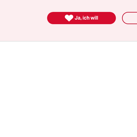
ehemalige Großmarkthalle in Harburg umgebaut 
sten könne man noch nicht absehen, sagte ein

Ja, ich will
cher.