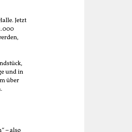
lle. Jetzt
11.000
werden,
undstück,
e und in
um über
.
“ – also