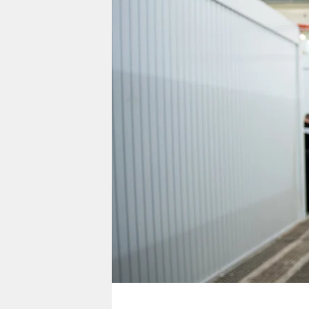
berlin
nord
wahrheit
verlag
verlag
veranstaltungen
shop
fragen & hilfe
unterstützen
abo
genossenschaft