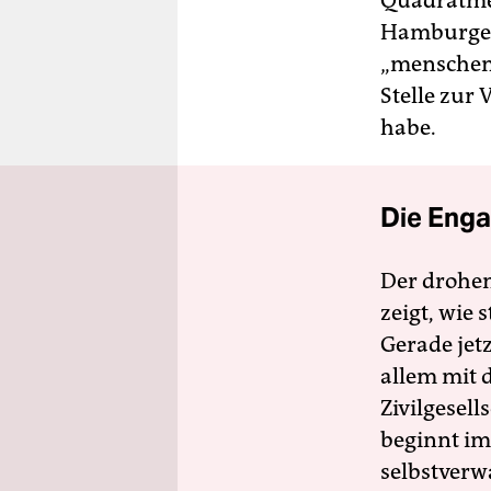
Quadratmet
Hamburger 
„menschenu
Stelle zur 
habe.
Die Enga
Der drohe
zeigt, wie
Gerade jet
allem mit d
Zivilgesell
beginnt im
selbstverw