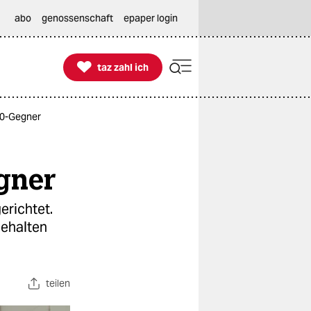
abo
genossenschaft
epaper login

taz zahl ich
taz zahl ich
-20-Gegner
egner
erichtet.
gehalten
teilen