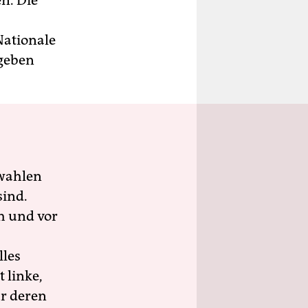
n. Die
Nationale
egeben
wahlen
sind.
h und vor
lles
 linke,
ür deren