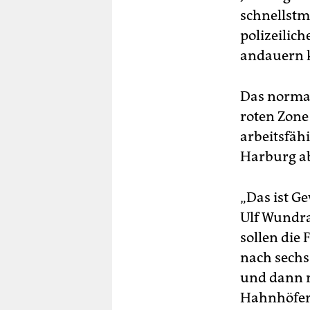
schnellstm
polizeilic
andauern k
Das normal
roten Zon
arbeitsfähi
Harburg ab
„Das ist G
Ulf Wundra
sollen die
nach sechs
und dann r
Hahnhöfer