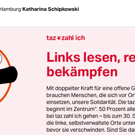
 Hamburg
Katharina Schipkowski
 sollen die Gefangenen hier nicht einsitzen – man
taz
zahl ich

ge G-20-Gegner*innen durchschleusen, sagte ein
echer. Am Dienstag hat die Hamburger Polizei de
Links lesen, r
eit ihre eigens für die Proteste gegen den G-20-Gi
bekämpfen
i eingerichtete Gefangenensammelstelle (Gesa) prä
i rechnet mit massiven Ausschreitungen und spri
ltbereiten Linksextremen aus dem In- und Ausl
Mit doppelter Kraft für eine offene G
brauchen Menschen, die sich vor O
einsetzen, unsere Solidarität. Die ta
onnerstag soll die G-20-Gesa in Betrieb gehen. 
beginnt im Zentrum“. 50 Prozent a
ch der „größte Polizeieinsatz in der Geschichte 
bei taz zahl ich gehen – bis zum 30
satzleiter Hartmut Dudde vergangene Woche vor d
die linke, selbstverwaltete Orte unte
bevor sie verschwinden. Sind Sie da
t hat. Dafür hat die Stadt für schätzungsweise 3