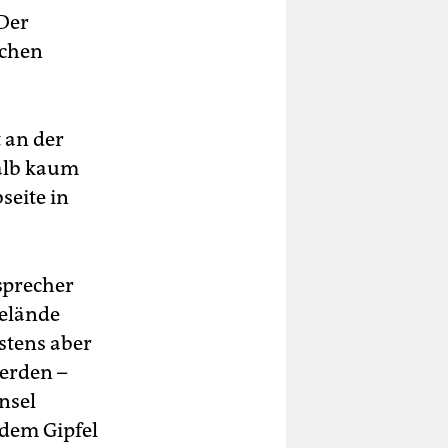
 Der
ochen
 an der
alb kaum
seite in
sprecher
Gelände
stens aber
werden –
nsel
dem Gipfel