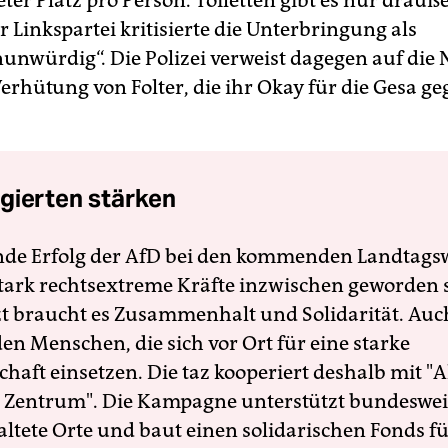
er Platz pro Person. Toiletten gibt es nur drauße
Linkspartei kritisierte die Unterbringung als
nwürdig“. Die Polizei verweist dagegen auf die 
Verhütung von Folter, die ihr Okay für die Gesa g
gierten stärken
nde Erfolg der AfD bei den kommenden Landtags
 stark rechtsextreme Kräfte inzwischen geworden 
zt braucht es Zusammenhalt und Solidarität. Auc
en Menschen, die sich vor Ort für eine starke
schaft einsetzen. Die taz kooperiert deshalb mit "A
 Zentrum". Die Kampagne unterstützt bundesweit
altete Orte und baut einen solidarischen Fonds f