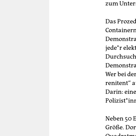
zum Unter
Das Prozede
Containern 
Demonstran
jede*r elek
Durchsuchu
Demonstra
Wer bei de
renitent“ a
Darin: ein
Polizist*i
Neben 50 E
Größe. Dort