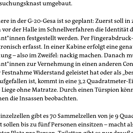
suchungsknast umgebaut.
re in der G-20-Gesa ist so geplant: Zuerst soll in
vor der Halle im Schnellverfahren die Identität 
t*innen festgestellt werden. Per Fingerabdruck
tronisch erfasst. In einer Kabine erfolgt eine gen
ng – also im Zweifel: nackig machen. Danach m
nt*innen zur Vernehmung in einen anderen Con
r Festnahme Widerstand geleistet hat oder als „b
ufgefallen ist, kommt in eine 3,2 Quadratmeter-Ei
e Liege ohne Matratze. Durch einen Türspion kön
nnen die Insassen beobachten.
inzelzellen gibt es 70 Sammelzellen von je 9 Qu
 sollen bis zu fünf Personen einsitzen – macht als