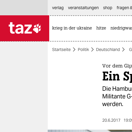
hautnavigation anspringen
hauptinhalt anspringen
footer anspringen
verlag
veranstaltungen
shop
fragen &
krieg in der ukraine
hitze
niedrigwa

taz zahl ich
taz zahl ich
Startseite
Politik
Deutschland
G
themen
politik
Vor dem Gip
Ein S
öko
Die Hambur
gesellschaft
Militante 
werden.
kultur
sport
20.6.2017
19:0