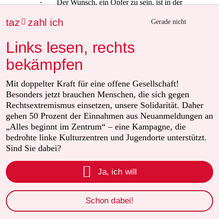
Der Wunsch, ein Opfer zu sein, ist in der
Mitte der Gesellschaft angekommen. Es ist
taz
zahl ich

Gerade nicht
geradezu berauschend Diskriminierung
anzuprangern. Das Leben hat ja sonst nichts
Links lesen, rechts
Aufregendes mehr zu bieten ...
bekämpfen
Nachtvogel
Mit doppelter Kraft für eine offene Gesellschaft!
N
Besonders jetzt brauchen Menschen, die sich gegen
07.12.2016
,
19:18 Uhr
Rechtsextremismus einsetzen, unsere Solidarität. Daher
"Wie kann man nicht merken, dass Wünsche nach
gehen 50 Prozent der Einnahmen aus Neuanmeldungen an
Verboten für jeden Käse der Demokratie Tritte in den
„Alles beginnt im Zentrum“ – eine Kampagne, die
Hintern verpassen"
bedrohte linke Kulturzentren und Jugendorte unterstützt.
Sind Sie dabei?
Weil wir die Demokratie bereits verlassen haben. Ob
man es nun Scheindemokratie oder Postdemokratie

Ja, ich will
nennt ist nicht mehr relevant. Letztendlich eine
morbide Kreuzung von "1984" und "Schöne neue
Welt" mit ein paar German specials oben drauf. Alles
Schon dabei!
bis ins kleinste Detail regeln zu wollen und alles was
nicht 100% "korrekt" ist, verbieten zu wollen ist ein