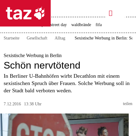

taz zahl ich
rente
ceuta
christopher street day
waldbrände
fifa

taz zahl ich
Startseite
Gesellschaft
Alltag
Sexistische Werbung in Berlin: Sch
taz zahl ich
themen
Sexistische Werbung in Berlin
Schön nervtötend
politik
In Berliner U-Bahnhöfen wirbt Decathlon mit einem
öko
sexistischen Spruch über Frauen. Solche Werbung soll in
der Stadt bald verboten weden.
gesellschaft
teilen
7.12.2016
13:38 Uhr
kultur
sport