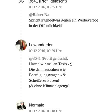
3641 (Profil gelöscht)
3G
09.12.2016
,
05:35 Uhr
@Rainer B.:
Spricht irgendetwas gegen ein Werbeverbot
in der Öffentlichkeit?
Lowandorder
09.12.2016
,
09:29 Uhr
@3641 (Profil gelöscht):
Hatten wir mal an Taxis - ;)
Die dann aussahen wie
Beerdigungswagen - &
Scheiße zu Putzen!
(& ohne Klimaanlagen;((
Normalo
09.12.2016
,
09:18 Uhr