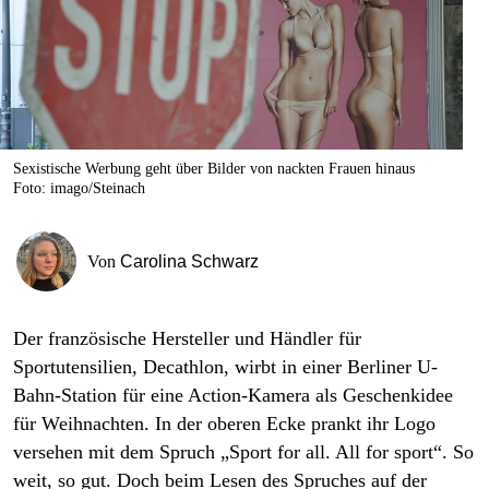
berlin
nord
wahrheit
verlag
Sexistische Werbung geht über Bilder von nackten Frauen hinaus
Foto: imago/Steinach
verlag
veranstaltungen
Von
Carolina Schwarz
shop
fragen & hilfe
Der französische Hersteller und Händler für
unterstützen
Sportutensilien, Decathlon, wirbt in einer Berliner U-
Bahn-Station für eine Action-Kamera als Geschenkidee
abo
für Weihnachten. In der oberen Ecke prankt ihr Logo
versehen mit dem Spruch „Sport for all. All for sport“. So
genossenschaft
weit, so gut. Doch beim Lesen des Spruches auf der