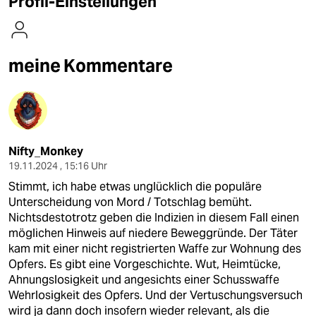
Profil-Einstellungen
berlin
nord
meine Kommentare
wahrheit
verlag
verlag
Nifty_Monkey
veranstaltungen
19.11.2024 , 15:16 Uhr
shop
Stimmt, ich habe etwas unglücklich die populäre
Unterscheidung von Mord / Totschlag bemüht.
fragen & hilfe
Nichtsdestotrotz geben die Indizien in diesem Fall einen
möglichen Hinweis auf niedere Beweggründe. Der Täter
unterstützen
kam mit einer nicht registrierten Waffe zur Wohnung des
abo
Opfers. Es gibt eine Vorgeschichte. Wut, Heimtücke,
Ahnungslosigkeit und angesichts einer Schusswaffe
genossenschaft
Wehrlosigkeit des Opfers. Und der Vertuschungsversuch
wird ja dann doch insofern wieder relevant, als die