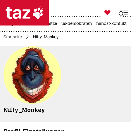

taz zahl ich
krieg in der ukraine
hitze
us-demokraten
nahost-konflikt

taz zahl ich
Startseite
Nifty_Monkey
taz zahl ich
themen
politik
öko
gesellschaft
kultur
Nifty_Monkey
sport