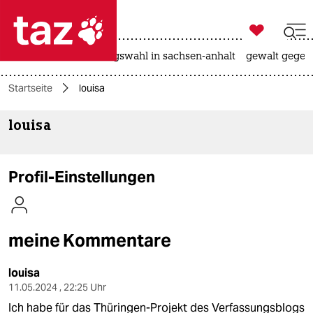

taz zahl ich
hitze
surfen
landtagswahl in sachsen-anhalt
gewalt gegen

taz zahl ich
Startseite
louisa
taz zahl ich
louisa
themen
politik
Profil-Einstellungen
öko
gesellschaft
meine Kommentare
kultur
louisa
sport
11.05.2024 , 22:25 Uhr
Ich habe für das Thüringen-Projekt des Verfassungsblogs