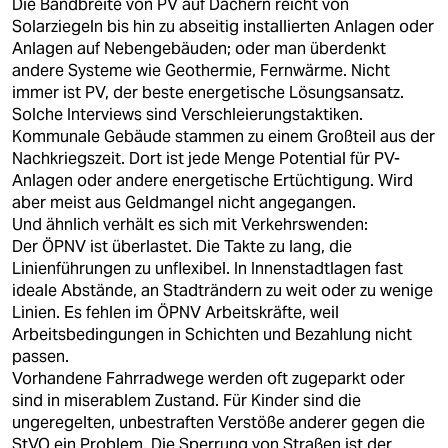
Die Bandbreite von PV auf Dächern reicht von
Solarziegeln bis hin zu abseitig installierten Anlagen oder
Anlagen auf Nebengebäuden; oder man überdenkt
andere Systeme wie Geothermie, Fernwärme. Nicht
immer ist PV, der beste energetische Lösungsansatz.
Solche Interviews sind Verschleierungstaktiken.
Kommunale Gebäude stammen zu einem Großteil aus der
Nachkriegszeit. Dort ist jede Menge Potential für PV-
Anlagen oder andere energetische Ertüchtigung. Wird
aber meist aus Geldmangel nicht angegangen.
Und ähnlich verhält es sich mit Verkehrswenden:
Der ÖPNV ist überlastet. Die Takte zu lang, die
Linienführungen zu unflexibel. In Innenstadtlagen fast
ideale Abstände, an Stadträndern zu weit oder zu wenige
Linien. Es fehlen im ÖPNV Arbeitskräfte, weil
Arbeitsbedingungen in Schichten und Bezahlung nicht
passen.
Vorhandene Fahrradwege werden oft zugeparkt oder
sind in miserablem Zustand. Für Kinder sind die
ungeregelten, unbestraften Verstöße anderer gegen die
StVO ein Problem. Die Sperrung von Straßen ist der