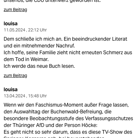
unseriös, die CDU unterMerz geworden ist.
epaper login
zum Beitrag
louisa
11.05.2024 , 22:12 Uhr
Dem schließe ich mich an. Ein beeindruckender Literat
und ein mitnehmender Nachruf.
Ich hoffe, seine Familie zieht nicht erneuten Schmerz aus
dem Tod in Weimar.
Ich werde das neue Buch lesen.
zum Beitrag
louisa
13.04.2024 , 15:48 Uhr
Wenn wir den Faschismus-Moment außer Frage lassen,
den Auswahltag der Buchenwald-Befreiung, die
besondere Beobachtungsstufe des Verfassungsschutzes
der Thüringer AfD und der Person Höcke:
Es geht nicht so sehr darum, dass es diese TV-Show des