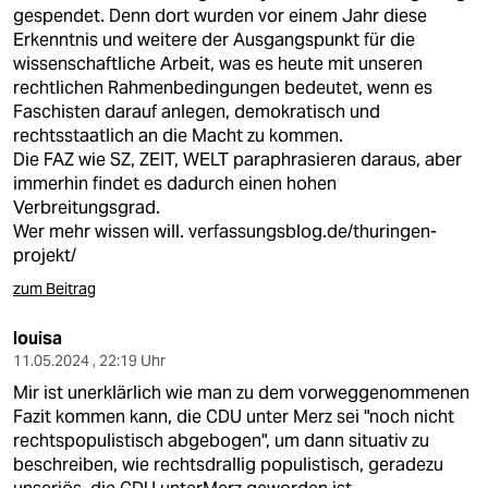
berlin
gespendet. Denn dort wurden vor einem Jahr diese
Erkenntnis und weitere der Ausgangspunkt für die
nord
wissenschaftliche Arbeit, was es heute mit unseren
rechtlichen Rahmenbedingungen bedeutet, wenn es
wahrheit
Faschisten darauf anlegen, demokratisch und
rechtsstaatlich an die Macht zu kommen.
verlag
Die FAZ wie SZ, ZEIT, WELT paraphrasieren daraus, aber
immerhin findet es dadurch einen hohen
verlag
Verbreitungsgrad.
Wer mehr wissen will.
verfassungsblog.de/thuringen-
veranstaltungen
projekt/
shop
zum Beitrag
fragen & hilfe
louisa
unterstützen
11.05.2024 , 22:19 Uhr
Mir ist unerklärlich wie man zu dem vorweggenommenen
abo
Fazit kommen kann, die CDU unter Merz sei "noch nicht
rechtspopulistisch abgebogen", um dann situativ zu
genossenschaft
beschreiben, wie rechtsdrallig populistisch, geradezu