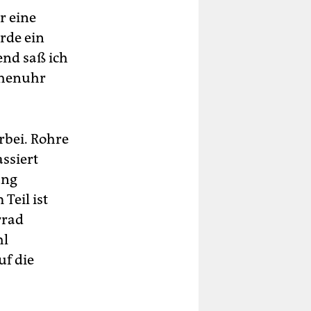
r eine
rde ein
end saß ich
chenuhr
rbei. Rohre
ssiert
ung
Teil ist
rrad
hl
uf die