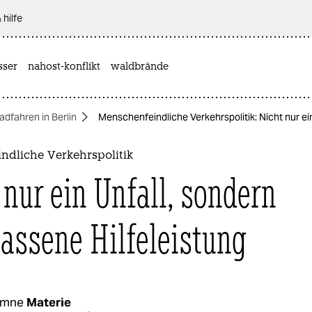
 hilfe
sser
nahost-konflikt
waldbrände
adfahren in Berlin
Menschenfeindliche Verkehrspolitik: Nicht nur ei
ndliche Verkehrspolitik
 nur ein Unfall, sondern
lassene Hilfeleistung
umne
Materie