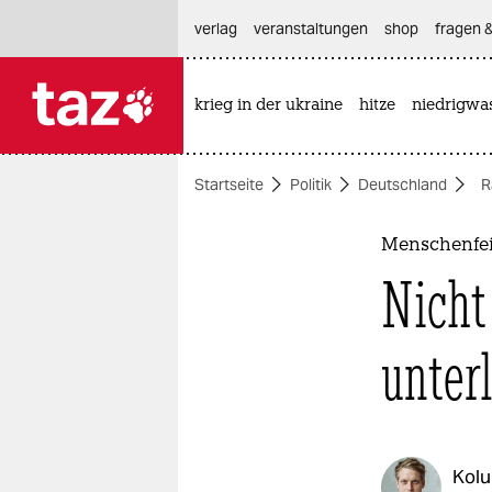
hautnavigation anspringen
hauptinhalt anspringen
footer anspringen
verlag
veranstaltungen
shop
fragen &
krieg in der ukraine
hitze
niedrigwa

taz zahl ich
taz zahl ich
Startseite
Politik
Deutschland
R
themen
politik
Menschenfei
Nicht
öko
gesellschaft
unter
kultur
sport
Kol