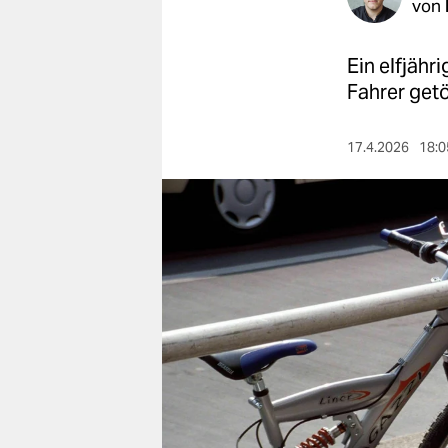
berlin
von
nord
Ein elfjäh
wahrheit
Fahrer getö
verlag
17.4.2026
18:0
verlag
veranstaltungen
shop
fragen & hilfe
unterstützen
abo
genossenschaft