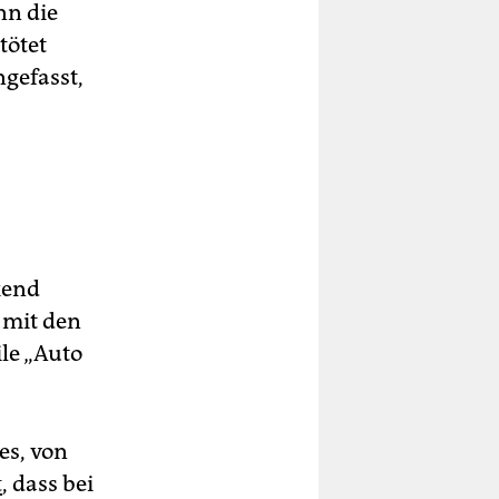
nn die
tötet
ngefasst,
kend
 mit den
ile „Auto
es, von
t
, dass bei