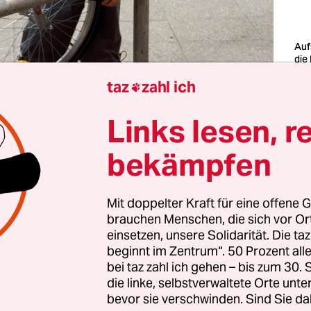
Auf
die
Fah
taz
zahl ich
Stad

bes
gef
Links lesen, r
Fot
bekämpfen
ittwoch, während Deutschland über den Tankra
kutierte, wurde in Hamburg der elfjährige Simon
Mit doppelter Kraft für eine offene G
all mit einem rechts abbiegenden Lkw getötet. Er
brauchen Menschen, die sich vor O
d unterwegs und trug einen Helm. Seine Kopfve
einsetzen, unsere Solidarität. Die ta
chwer, dass er am Unfallort starb.
So berichtet es
beginnt im Zentrum“. 50 Prozent a
bei taz zahl ich gehen – bis zum 30
die linke, selbstverwaltete Orte unte
gen hatte eine Kamera, um den toten Winkel zu
bevor sie verschwinden. Sind Sie da
. Ob sie eingeschaltet war und was genau passiert