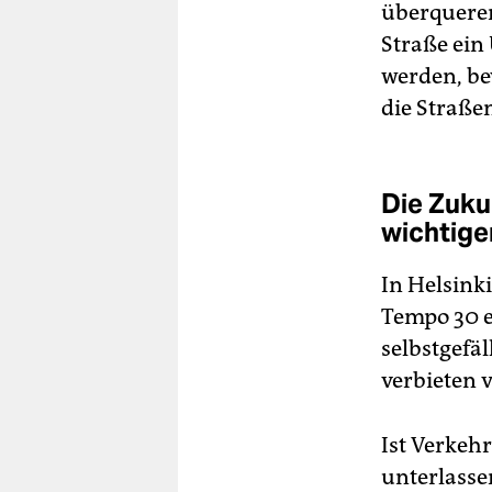
überqueren
Straße ein
werden, be
die Straße
Die Zuku
wichtige
In Helsink
Tempo 30 e
selbstgefäl
verbieten v
Ist Verkehr
unterlasse