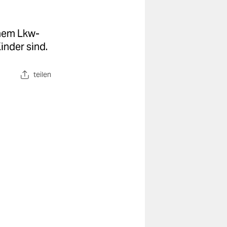
inem Lkw-
inder sind.
teilen