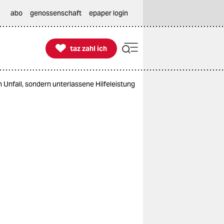
abo
genossenschaft
epaper login

taz zahl ich
taz zahl ich
n Unfall, sondern unterlassene Hilfeleistung