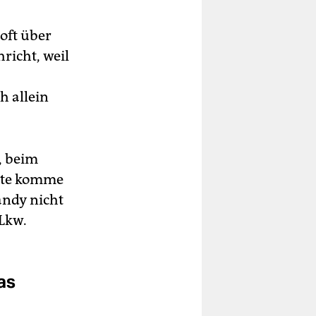
oft über
richt, weil
h allein
, beim
eute komme
andy nicht
 Lkw.
as