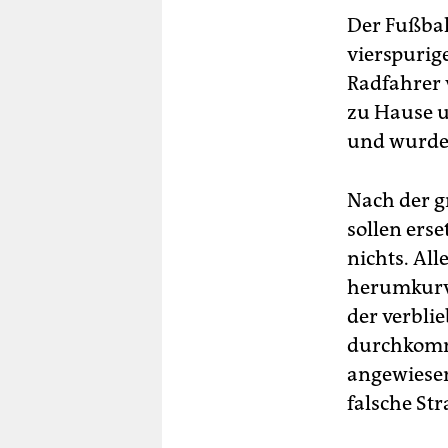
Der Fußbal
vierspurige
Radfahrer 
zu Hause u
und wurde 
Nach der g
sollen ers
nichts. Al
herumkurve
der verbli
durchkommt
angewiesen
falsche St