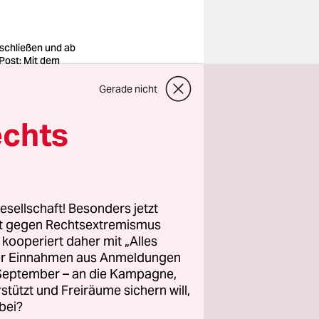
schließen und ab
 Post: Mit dem
rrad durch die
t fahren, ist
Gerade nicht
onders für Kinder
ährlich
echts
o: imago
batt
 bei einem
esellschaft! Besonders jetzt
 war mit
rt gegen Rechtsextremismus
rletzungen
z kooperiert daher mit „Alles
 der NDR.
ller Einnahmen aus Anmeldungen
. September – an die Kampagne,
rstützt und Freiräume sichern will,
bei?
 ist, das