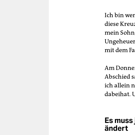
Ich bin we
diese Kreuz
mein Sohn, 
Ungeheuerl
mit dem Fa
Am Donners
Abschied s
ich allein 
dabeihat. 
Es muss 
ändert