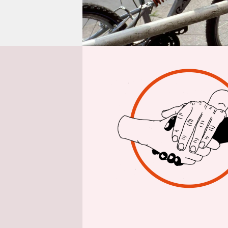
epaper login
A
m M
dis
Unf
dem Fahrra
waren so s
Der Lastwa
überblicken