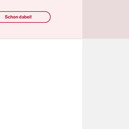
scheltier,
ete
Schon dabei!