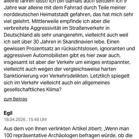
alleine fahren lässt! Ich bin damals auch seitdem ich 9
Jahre war alleine mit dem Fahrrad durch Teile meiner
norddeutschen Heimatstadt gefahren, das hat mich sehr
viel gelehrt. Mittlerweile empfinde ich aber die
verbreitete Aggressivität im Straßenverkehr in
Deutschland als sehr unangenehm, vielleicht auch weil
ich seit über 30 Jahren in Skandinavien lebe. Einen
gewissen Prozentsatz an rücksichtslosen, ignoranten und
aggressiven Automobilisten gibt es hier zwar auch,
insgesamt ist aber der Verkehr um einiges entspannter,
vielleicht auch wegen der vergleichsweise harten
Sanktionierung von Verkehrsdelikten. Letztlich spiegelt
sich im Verkehr vielleicht auch ein allgemeines
gesellschaftliches Klima?
zum Beitrag
Egil
18.04.2026 , 15:49 Uhr
Aus dem von Ihnen verlinkten Artikel zitiert: „Wenn man
100 repräsentative Archäologen befragen würde, ob die