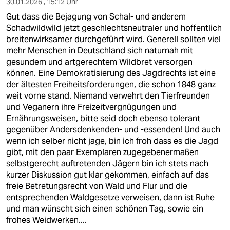
30.01.2026 , 15:12 Uhr
Gut dass die Bejagung von Schal- und anderem
Schadwildwild jetzt geschlechtsneutraler und hoffentlich
breitenwirksamer durchgeführt wird. Generell sollten viel
mehr Menschen in Deutschland sich naturnah mit
gesundem und artgerechtem Wildbret versorgen
können. Eine Demokratisierung des Jagdrechts ist eine
der ältesten Freiheitsforderungen, die schon 1848 ganz
weit vorne stand. Niemand verwehrt den Tierfreunden
und Veganern ihre Freizeitvergnügungen und
Ernährungsweisen, bitte seid doch ebenso tolerant
gegenüber Andersdenkenden- und -essenden! Und auch
wenn ich selber nicht jage, bin ich froh dass es die Jagd
gibt, mit den paar Exemplaren zugegebenermaßen
selbstgerecht auftretenden Jägern bin ich stets nach
kurzer Diskussion gut klar gekommen, einfach auf das
freie Betretungsrecht von Wald und Flur und die
entsprechenden Waldgesetze verweisen, dann ist Ruhe
und man wünscht sich einen schönen Tag, sowie ein
frohes Weidwerken....