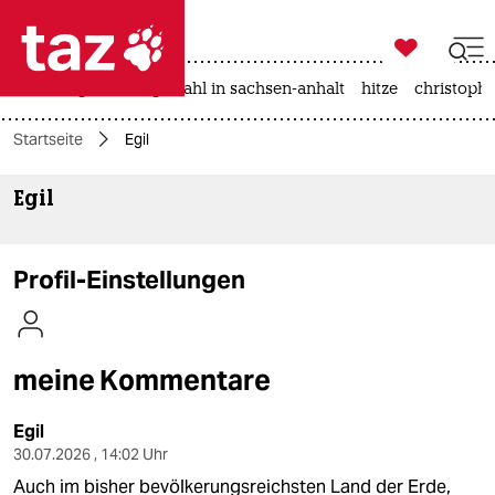

taz zahl ich
iran-krieg
landtagswahl in sachsen-anhalt
hitze
christophe

taz zahl ich
Startseite
Egil
taz zahl ich
Egil
themen
politik
Profil-Einstellungen
öko
gesellschaft
meine Kommentare
kultur
Egil
sport
30.07.2026 , 14:02 Uhr
Auch im bisher bevölkerungsreichsten Land der Erde,