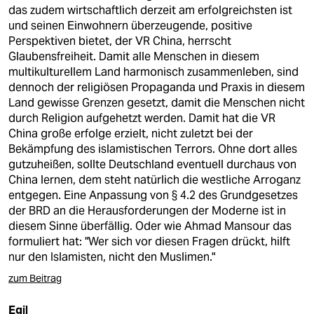
berlin
das zudem wirtschaftlich derzeit am erfolgreichsten ist
und seinen Einwohnern überzeugende, positive
nord
Perspektiven bietet, der VR China, herrscht
Glaubensfreiheit. Damit alle Menschen in diesem
wahrheit
multikulturellem Land harmonisch zusammenleben, sind
dennoch der religiösen Propaganda und Praxis in diesem
verlag
Land gewisse Grenzen gesetzt, damit die Menschen nicht
durch Religion aufgehetzt werden. Damit hat die VR
verlag
China große erfolge erzielt, nicht zuletzt bei der
Bekämpfung des islamistischen Terrors. Ohne dort alles
veranstaltungen
gutzuheißen, sollte Deutschland eventuell durchaus von
shop
China lernen, dem steht natürlich die westliche Arroganz
entgegen. Eine Anpassung von § 4.2 des Grundgesetzes
fragen & hilfe
der BRD an die Herausforderungen der Moderne ist in
diesem Sinne überfällig. Oder wie Ahmad Mansour das
unterstützen
formuliert hat: "Wer sich vor diesen Fragen drückt, hilft
nur den Islamisten, nicht den Muslimen."
abo
zum Beitrag
genossenschaft
Egil