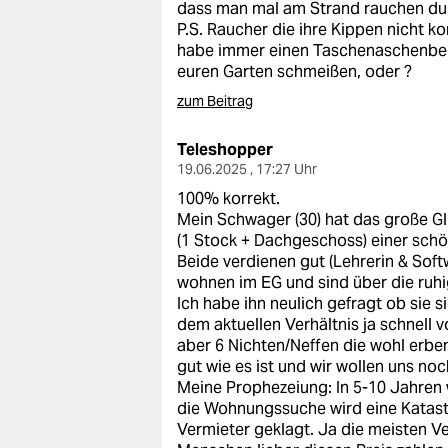
dass man mal am Strand rauchen dur
P.S. Raucher die ihre Kippen nicht ko
habe immer einen Taschenaschenbeche
euren Garten schmeißen, oder ?
zum Beitrag
Teleshopper
19.06.2025 , 17:27 Uhr
100% korrekt.
Mein Schwager (30) hat das große G
(1 Stock + Dachgeschoss) einer schö
Beide verdienen gut (Lehrerin & Soft
wohnen im EG und sind über die ruhig
Ich habe ihn neulich gefragt ob sie 
dem aktuellen Verhältnis ja schnell 
aber 6 Nichten/Neffen die wohl erben
gut wie es ist und wir wollen uns noc
Meine Prophezeiung: In 5-10 Jahren w
die Wohnungssuche wird eine Katast
Vermieter geklagt. Ja die meisten Ver