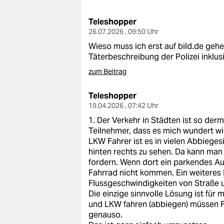
berlin
Teleshopper
nord
26.07.2026 , 09:50 Uhr
wahrheit
Wieso muss ich erst auf bild.de gehe
Täterbeschreibung der Polizei inklus
verlag
zum Beitrag
verlag
Teleshopper
19.04.2026 , 07:42 Uhr
veranstaltungen
1. Der Verkehr in Städten ist so de
shop
Teilnehmer, dass es mich wundert wie
LKW Fahrer ist es in vielen Abbiege
fragen & hilfe
hinten rechts zu sehen. Da kann ma
fordern. Wenn dort ein parkendes Au
unterstützen
Fahrrad nicht kommen. Ein weiteres 
Flussgeschwindigkeiten von Straße 
abo
Die einzige sinnvolle Lösung ist fü
und LKW fahren (abbiegen) müssen 
genossenschaft
genauso.