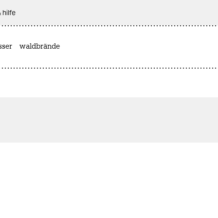
 hilfe
sser
waldbrände