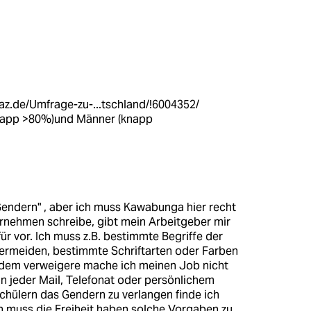
az.de/Umfrage-zu-...tschland/!6004352/
(knapp >80%)und Männer (knapp
Gendern" , aber ich muss Kawabunga hier recht
rnehmen schreibe, gibt mein Arbeitgeber mir
r vor. Ich muss z.B. bestimmte Begriffe der
ermeiden, bestimmte Schriftarten oder Farben
dem verweigere mache ich meinen Job nicht
 in jeder Mail, Telefonat oder persönlichem
chülern das Gendern zu verlangen finde ich
 muss die Freiheit haben solche Vorgaben zu