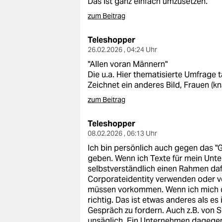
Das ist ganz einfach umzusetzen.
epaper login
zum Beitrag
Teleshopper
26.02.2026 , 04:24 Uhr
"Allen voran Männern"
Die u.a. Hier thematisierte Umfrage
t
Zeichnet ein anderes Bild, Frauen 
zum Beitrag
Teleshopper
08.02.2026 , 06:13 Uhr
Ich bin persönlich auch gegen das "
geben. Wenn ich Texte für mein Unte
selbstverständlich einen Rahmen dafü
Corporateidentity verwenden oder v
müssen vorkommen. Wenn ich mich 
richtig. Das ist etwas anderes als es
Gespräch zu fordern. Auch z.B. von S
unsäglich. Ein Unternehmen dagegen