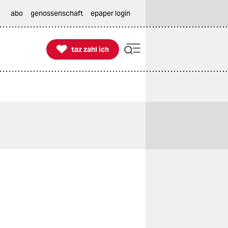
abo
genossenschaft
epaper login

taz zahl ich
taz zahl ich