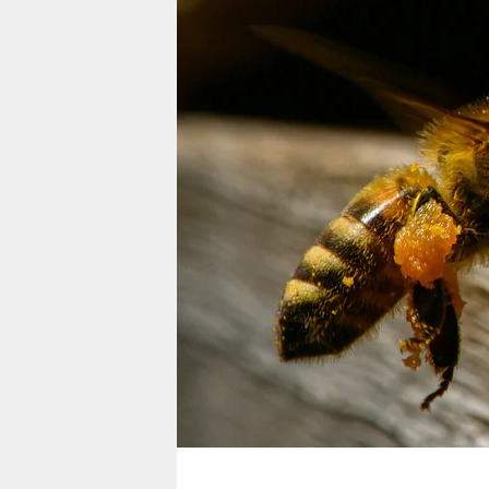
berlin
nord
wahrheit
verlag
verlag
veranstaltungen
shop
fragen & hilfe
unterstützen
abo
genossenschaft