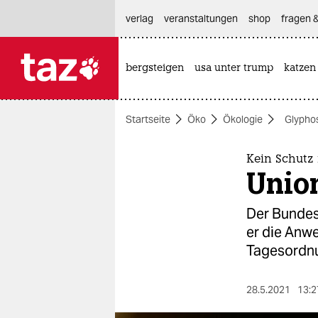
hautnavigation anspringen
hauptinhalt anspringen
footer anspringen
verlag
veranstaltungen
shop
fragen &
bergsteigen
usa unter trump
katzen

taz zahl ich
taz zahl ich
Startseite
Öko
Ökologie
Glypho
themen
politik
Kein Schutz 
Unio
öko
Der Bundes
gesellschaft
er die Anw
Tagesordn
kultur
sport
28.5.2021
13:2