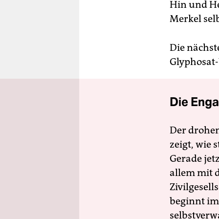
Hin und He
Merkel selb
Die nächst
Glyphosat-
Die Enga
Der drohe
zeigt, wie
Gerade jet
allem mit d
Zivilgesell
beginnt im
selbstverw