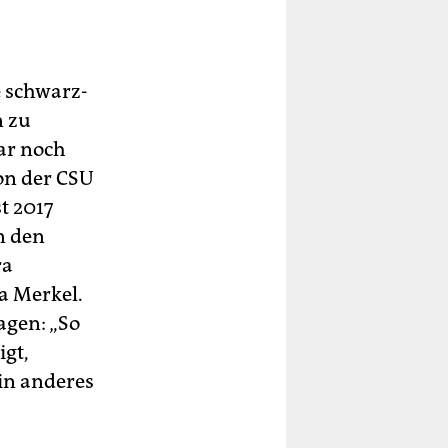
e schwarz-
n zu
war noch
on der CSU
t 2017
n den
ra
a Merkel.
agen: „So
igt,
ein anderes