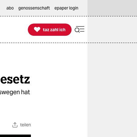
abo
genossenschaft
epaper login

taz zahl ich
taz zahl ich
esetz
eswegen hat
teilen