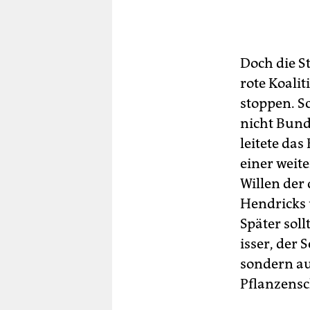
Doch die S
rote Koali
stoppen. S
nicht Bund
leitete das
einer weit
Willen de
Hendricks 
Später sol
isser, der 
sondern au
Pflanzensc