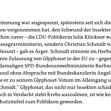
timmung war angespannt, spätestens seit sich di
tion vorgenommen hat, den Schwund der Insekte
chon zuvor – die CDU-Politikerin Julia Klöckner 
esagrarministerin, sondern Christian Schmidt v
 Ressort – gab es Ärger. Schmidt stimmte im Herbs
eren Zulassung von Glyphosat in der EU zu – gege
r damaligen SPD-Bundesumweltministerin Barba
und ohne Absprache mit Bundeskanzlerin Angel
lte er zu seinem Glyphosat-Votum im Alleingang s
Schmidt.“ Glyphosat, das nicht nur Insekten schäd
ch in Verdacht steht Krebs auszulösen, ist wie k
hutzmittel zum Politikum geworden.