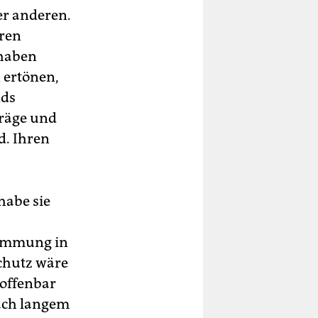
er anderen.
hren
 haben
 ertönen,
nds
träge und
d. Ihren
habe sie
stimmung in
chutz wäre
 offenbar
nach langem