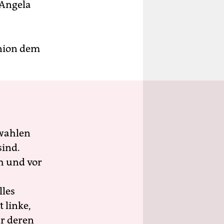
 Angela
Union dem
wahlen
sind.
h und vor
lles
 linke,
ür deren