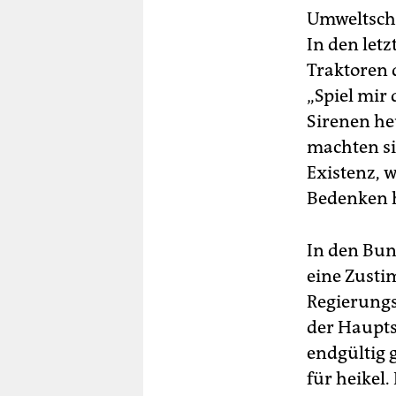
Umweltschü
In den let
Traktoren d
„Spiel mir
Sirenen he
machten si
Existenz, 
Bedenken h
In den Bund
eine Zusti
Regierungs
der Haupts
endgültig 
für heikel