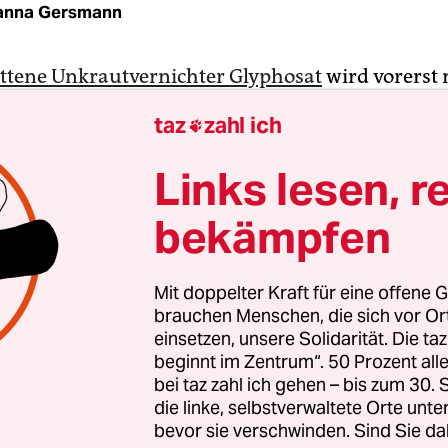
anna Gersmann
ttene Unkrautvernichter Glyphosat
wird vorerst 
Am Freitag sollte der Bundesrat über die Verord
taz
zahl ich

hutz abstimmen, die das Ende von Glyphosat En
und weitere Beschränkungen von Herbiziden und
Links lesen, r
n bringen soll. Es ist
eines der zentralen Vorhabe
bekämpfen
ierung
. Die Insekten sollen damit besser geschüt
eschlussfassung wurde kurzfristig von der Tage
 – auf Drängen der Union.
Mit doppelter Kraft für eine offene G
brauchen Menschen, die sich vor O
erben der Bienen, Schmetterlinge, Käfer stehe da
einsetzen, unsere Solidarität. Die ta
beginnt im Zentrum“. 50 Prozent a
dem Spiel, warnt der weltweit anerkannte Insekt
bei taz zahl ich gehen – bis zum 30
ele vom UFZ, dem Helmholtz-Zentrum für Umwelt
die linke, selbstverwaltete Orte unte
„Insekten bestäuben Obstbäume und viele andere 
bevor sie verschwinden. Sind Sie da