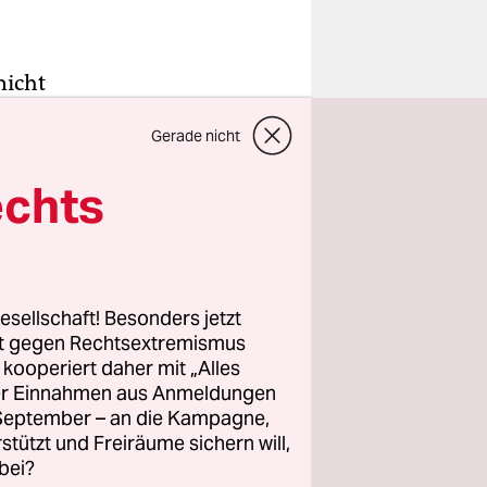
nicht
nung zum
Gerade nicht
de 2023
echts
n der
zt werden.
sordnung
esellschaft! Besonders jetzt
rt gegen Rechtsextremismus
s große
z kooperiert daher mit „Alles
ller Einnahmen aus Anmeldungen
enforscher
. September – an die Kampagne,
forschung
rstützt und Freiräume sichern will,
Kultur-
bei?