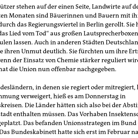
tzer stehen auf der einen Seite, Landwirte auf d
zten Monaten sind Bäuerinnen und Bauern mit i
urch das Regierungsviertel in Berlin gerollt. Sie
 das Lied vom Tod“ aus großen Lautsprecherboxen
ulen lassen. Auch in anderen Städten Deutschla
e ihren Unmut deutlich. Sie fürchten um ihre Er
wenn der Einsatz von Chemie stärker reguliert wir
at die Union nun offenbar nachgegeben.
esländern, in denen sie regiert oder mitregiert, 
mmung verweigert, hieß es am Donnerstag in
kreisen. Die Länder hätten sich also bei der Ab
tadt enthalten müssen. Das Vorhaben Insektens
geplatzt. Das befanden Unionsstrategen im Bund
. Das Bundeskabinett hatte sich erst im Februar 