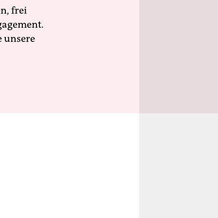
n, frei
ngagement.
e unsere