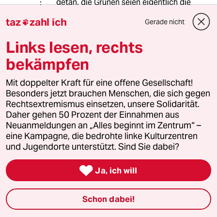
getan, die Grünen seien eigentlich die
Autopartei, denn sie gäben ja
taz
zahl ich
Gerade nicht

reichlich die Hinweise, wie
Autoproduktion auch in Zukunft und
Links lesen, rechts
nachhaltig stattfinden könne.
Jetzt werden Wolfsburg & Co. leider
bekämpfen
selbstverdient zu Gelsenkirchen und
Bitterfeld II. Ich hoffe für die Orte,
Mit doppelter Kraft für eine offene Gesellschaft!
dass wenigstens Militärgut oder E-
Besonders jetzt brauchen Menschen, die sich gegen
Bikes produziert werden.
Rechtsextremismus einsetzen, unsere Solidarität.
Die IG Metall und die
Daher gehen 50 Prozent der Einnahmen aus
Autoindustriellen setzen auf Melken
Neuanmeldungen an „Alles beginnt im Zentrum“ –
der Cash Cow feiste Autos, bis gar
eine Kampagne, die bedrohte linke Kulturzentren
keine Milch da ist, statt an die Kälber
und Jugendorte unterstützt. Sind Sie dabei?
E-Auto, Kleinwagen und E-Bikes
ausreichend zu denken. Die Party ist

Ja, ich will
aber absehbar vorbei. Wir sollten die
direkten und indirekten Zuschüsse an
die Autoindustriellen, die Quandts
Schon dabei!
und Klattens und Piechs, stoppen.
Wir brauchen das Geld für anderes,