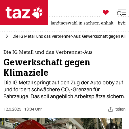

taz zahl ich
niedrigwasser
rente
landtagswahl in sachsen-anhalt
hybri

taz zahl ich
el
Die IG Metall und das Verbrenner-Aus: Gewerkschaft gegen Klim
taz zahl ich
themen
Die IG Metall und das Verbrenner-Aus
Gewerkschaft gegen
politik
Klimaziele
öko
Die IG Metall springt auf den Zug der Autolobby auf
und fordert schwächere CO₂-Grenzen für
gesellschaft
Fahrzeuge. Das soll angeblich Arbeitsplätze sichern.
kultur
12.9.2025
13:04 Uhr
teilen
sport