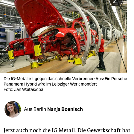
berlin
nord
wahrheit
verlag
verlag
veranstaltungen
shop
Die IG-Metall ist gegen das schnelle Verbrenner-Aus: Ein Porsche
Panamera Hybrid wird im Leipziger Werk montiert
fragen & hilfe
Foto: Jan Woitas/dpa
unterstützen
Aus Berlin
Nanja Boenisch
abo
genossenschaft
Jetzt auch noch die IG Metall. Die Gewerkschaft hat