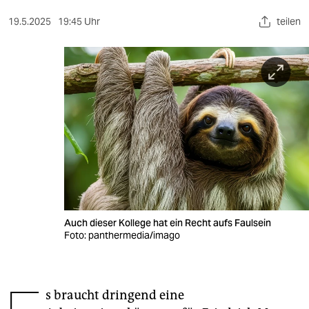
berlin
19.5.2025
19:45 Uhr
teilen
nord
wahrheit
verlag
verlag
veranstaltungen
shop
fragen & hilfe
Auch dieser Kollege hat ein Recht aufs Faulsein
unterstützen
Foto: panthermedia/imago
abo
genossenschaft
s braucht dringend eine