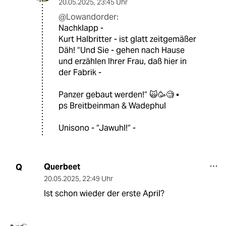
20.05.2025
,
23:45 Uhr
@Lowandorder:
Nachklapp -
Kurt Halbritter - ist glatt zeitgemäßer
Däh! “Und Sie - gehen nach Hause
und erzählen Ihrer Frau, daß hier in
der Fabrik -
Panzer gebaut werden!“ 🙀🥳🧐 •
ps Breitbeinman & Wadephul
Unisono - “Jawuhl!“ -
Querbeet
Q
20.05.2025
,
22:49 Uhr
Ist schon wieder der erste April?