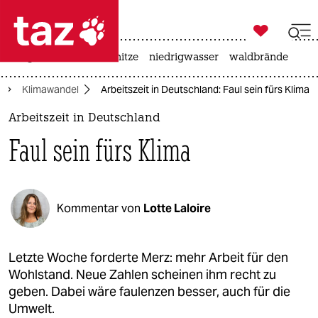

taz zahl ich
krieg in der ukraine
hitze
niedrigwasser
waldbrände

taz zahl ich
Klimawandel
Arbeitszeit in Deutschland: Faul sein fürs Klima
taz zahl ich
Arbeitszeit in Deutschland
themen
Faul sein fürs Klima
politik
öko
Kommentar von
Lotte Laloire
gesellschaft
kultur
Letzte Woche forderte Merz: mehr Arbeit für den
Wohlstand. Neue Zahlen scheinen ihm recht zu
sport
geben. Dabei wäre faulenzen besser, auch für die
Umwelt.