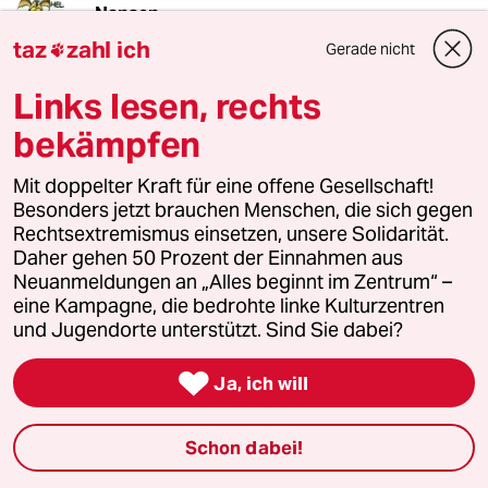
Nansen
20.05.2025
,
22:12 Uhr
taz
zahl ich
Gerade nicht

"Warum finden viele Leute Arbeit so geil?"
Links lesen, rechts
Wie immer ist's die Religion.
bekämpfen
Sagt Olle Webers Protestantische Ethik.
Mit doppelter Kraft für eine offene Gesellschaft!
Besonders jetzt brauchen Menschen, die sich gegen
Rechtsextremismus einsetzen, unsere Solidarität.
drafi
D
Daher gehen 50 Prozent der Einnahmen aus
20.05.2025
,
21:39 Uhr
Neuanmeldungen an „Alles beginnt im Zentrum“ –
eine Kampagne, die bedrohte linke Kulturzentren
"Faul sein fürs Klima"
und Jugendorte unterstützt. Sind Sie dabei?
Ob die Inder, Chinesen und anderen Asiaten da
mitmachen...?

Ja, ich will
alteropi
A
Schon dabei!
20.05.2025
,
18:54 Uhr