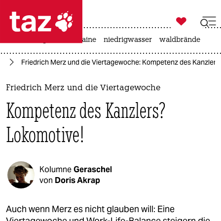

taz zahl ich
hitze
krieg in der ukraine
niedrigwasser
waldbrände

taz zahl ich
en
Friedrich Merz und die Viertagewoche: Kompetenz des Kanzlers
taz zahl ich
themen
Friedrich Merz und die Viertagewoche
Kompetenz des Kanzlers?
politik
Lokomotive!
öko
gesellschaft
Kolumne
Geraschel
kultur
von
Doris Akrap
sport
Auch wenn Merz es nicht glauben will: Eine
Viertagewoche und Work-Life-Balance steigern die