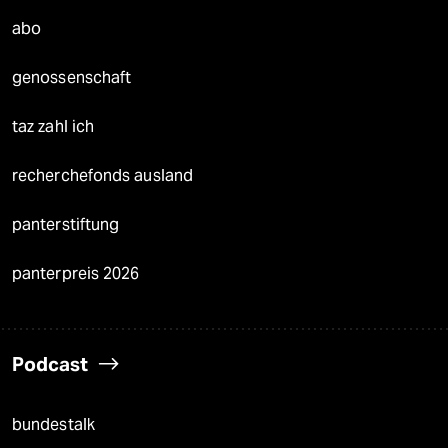
abo
genossenschaft
taz zahl ich
recherchefonds ausland
panterstiftung
panterpreis 2026
Podcast
bundestalk