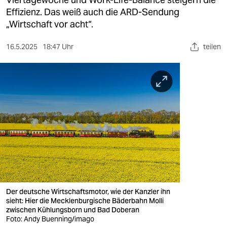
berlin
Effizienz. Das weiß auch die ARD-Sendung
nord
„Wirtschaft vor acht“.
wahrheit
16.5.2025
18:47 Uhr
teilen
verlag
verlag
veranstaltungen
shop
fragen & hilfe
unterstützen
abo
Der deutsche Wirtschaftsmotor, wie der Kanzler ihn
sieht: Hier die Mecklenburgische Bäderbahn Molli
genossenschaft
zwischen Kühlungsborn und Bad Doberan
Foto: Andy Buenning/imago