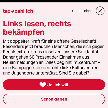
fernverbindung
taz
zahl ich
Gerade nicht

klima update°
Links lesen, rechts
bekämpfen
Mauerecho
Mit doppelter Kraft für eine offene Gesellschaft!
Freie Rede
Besonders jetzt brauchen Menschen, die sich gegen
Rechtsextremismus einsetzen, unsere Solidarität.
reingehen
Daher gehen 50 Prozent der Einnahmen aus
Neuanmeldungen an „Alles beginnt im Zentrum“ –
eine Kampagne, die bedrohte linke Kulturzentren
und Jugendorte unterstützt. Sind Sie dabei?
Newsletter

Ja, ich will
team zukunft
Schon dabei!
taz frisch