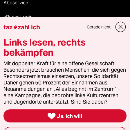
Aboservice
ePaper Login
taz
zahl ich
Gerade nicht

Downloads für Abonnierende
Links lesen, rechts
bekämpfen
© 2026 taz Verlags und Vertriebs GmbH
Mit doppelter Kraft für eine offene Gesellschaft!
Alle Rechte vorbehalten. Bei rechtlichen Fragen oder für Genehmigungen
wenden Sie sich bitte an
lizenzen@taz.de
Besonders jetzt brauchen Menschen, die sich gegen
Rechtsextremismus einsetzen, unsere Solidarität.
Daher gehen 50 Prozent der Einnahmen aus
Feedback
Redaktionsstatut
Kommune-Richtlinien
KI-
Neuanmeldungen an „Alles beginnt im Zentrum“ –
eine Kampagne, die bedrohte linke Kulturzentren
Leitlinie
Informant
Datenschutz
Impressum
AGB
und Jugendorte unterstützt. Sind Sie dabei?
Seitenwende
Einwilligungen widerrufen (Ads)

Ja, ich will