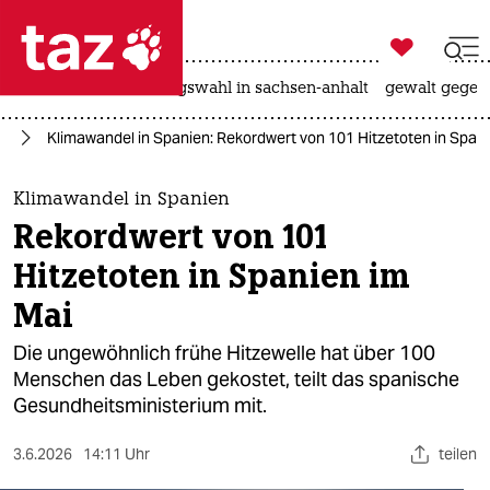

taz zahl ich
hitze
surfen
landtagswahl in sachsen-anhalt
gewalt gegen

taz zahl ich
el
Klimawandel in Spanien: Rekordwert von 101 Hitzetoten in Span
taz zahl ich
themen
Klimawandel in Spanien
Rekordwert von 101
politik
Hitzetoten in Spanien im
öko
Mai
gesellschaft
Die ungewöhnlich frühe Hitzewelle hat über 100
Menschen das Leben gekostet, teilt das spanische
kultur
Gesundheitsministerium mit.
sport
3.6.2026
14:11 Uhr
teilen