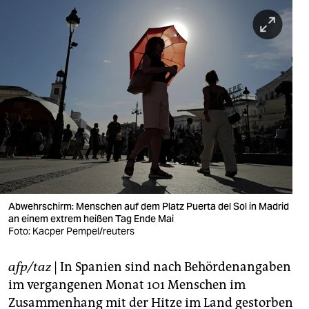
berlin
nord
wahrheit
verlag
verlag
veranstaltungen
shop
fragen & hilfe
Abwehrschirm: Menschen auf dem Platz Puerta del Sol in Madrid
an einem extrem heißen Tag Ende Mai
unterstützen
Foto: Kacper Pempel/reuters
abo
afp/taz
| In Spanien sind nach Behördenangaben
im vergangenen Monat 101 Menschen im
genossenschaft
Zusammenhang mit der Hitze im Land gestorben