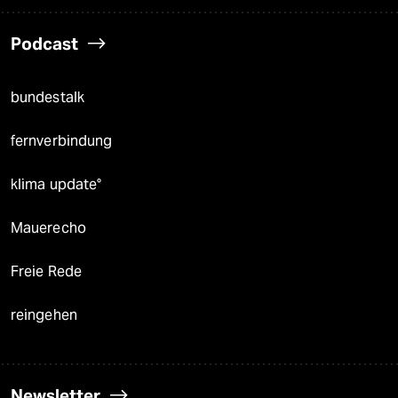
Podcast
bundestalk
fernverbindung
klima update°
Mauerecho
Freie Rede
reingehen
Newsletter