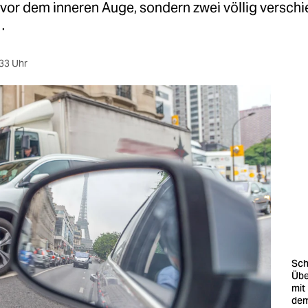
 vor dem inneren Auge, sondern zwei völlig versch
…
33 Uhr
Sch
Übe
mit
de