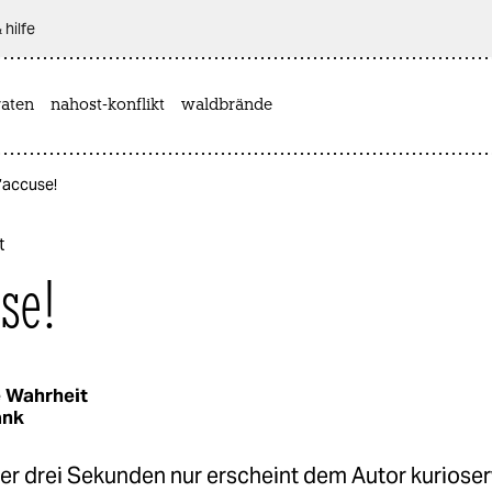
 hilfe
aten
nahost-konflikt
waldbrände
J’accuse!
t
use!
 Wahrheit
ank
er drei Sekunden nur erscheint dem Autor kurioser