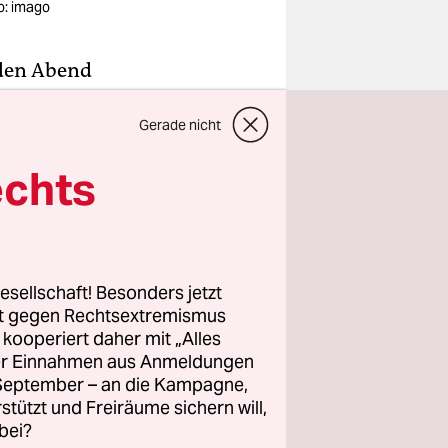
o: imago
lden Abend
ls Mann
Gerade nicht
en hat,
e
echts
e unter
inkel und
l es anders
eren
esellschaft! Besonders jetzt
er den
rt gegen Rechtsextremismus
e
z kooperiert daher mit „Alles
chlag gegen
ller Einnahmen aus Anmeldungen
. September – an die Kampagne,
, wie es
rstützt und Freiräume sichern will,
ss gefasst
bei?
 setzen, um