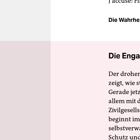
J’accuse! Fi
Die Wahrhei
Die Enga
Der drohe
zeigt, wie
Gerade jet
allem mit d
Zivilgesell
beginnt im
selbstverw
Schutz und 