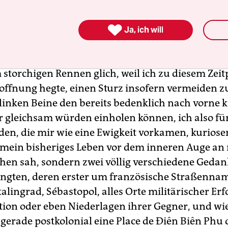
ztes Queren des Boulevard de Sébastopol zu ein

hen Abschluss zu bringen, was, wie angedeutet, a
Ja, ich will
ht mehr möglich war und mich, um ein sofortig
ppen zu vermeiden, in ein clownhaftes Stolpern
 storchigen Rennen glich, weil ich zu diesem Zei
Hoffnung hegte, einen Sturz insofern vermeiden z
flinken Beine den bereits bedenklich nach vorne
 gleichsam würden einholen können, ich also für
den, die mir wie eine Ewigkeit vorkamen, kuriose
mein bisheriges Leben vor dem inneren Auge an
hen sah, sondern zwei völlig verschiedene Gedan
ngten, deren erster um französische Straßennam
lingrad, Sébastopol, alles Orte militärischer Erf
ion oder eben Niederlagen ihrer Gegner, und wi
gerade postkolonial eine Place de Điên Biên Phu 