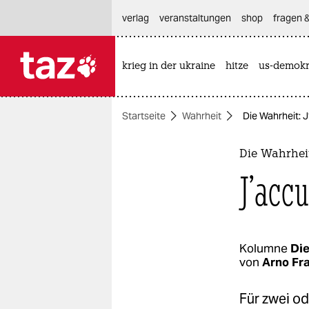
hautnavigation anspringen
hauptinhalt anspringen
footer anspringen
verlag
veranstaltungen
shop
fragen &
krieg in der ukraine
hitze
us-demokr

taz zahl ich
taz zahl ich
Startseite
Wahrheit
Die Wahrheit: 
themen
politik
Die Wahrhei
J’acc
öko
gesellschaft
kultur
Kolumne
Die
von
Arno Fr
sport
Für zwei od