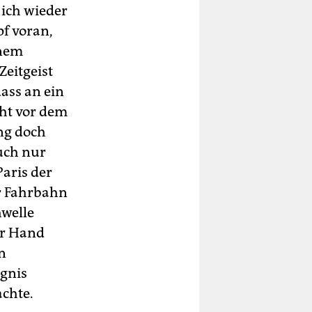
 ich wieder
f voran,
inem
Zeitgeist
dass an ein
ht vor dem
ung doch
auch nur
Paris der
ur Fahrbahn
hwelle
der Hand
n
gnis
chte.