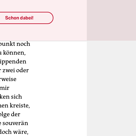
em
b diesem
Schon dabei!
es
 zwang, das
tpunkt noch
u können,
 kippenden
 zwei oder
rweise
 mir
ken sich
en kreiste,
olge der
e souverän
doch wäre,