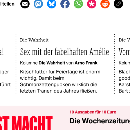
 teilen
Die Wahrheit
Die 
a!
Sex mit der fabelhaften Amélie
Vom
Kolumne
Die Wahrheit
von
Arno Frank
Kolu
ager
Kitschfutter für Feiertage ist enorm
Blac
wichtig. Damit beim
good
führt
Schmonzettengucken wirklich die
Kars
letzten Tränen des Jahres fließen.
Bart
10 Ausgaben für 10 Euro
Die Wochenzeitung