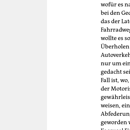
wofür es na
bei den Ge
das der La
Fahrradweg
wollte es s
Überholen 
Autoverkeh
nur um ein
gedacht se
Fall ist, 
der Motori
gewährleist
weisen, ein
Abfederung
geworden 