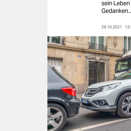
berlin
sein Leben
Gedanken
nord
wahrheit
29.10.2021
12:
verlag
verlag
veranstaltungen
shop
fragen & hilfe
unterstützen
abo
genossenschaft