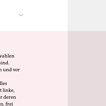
wahlen
sind.
h und vor
lles
 linke,
ür deren
n, frei