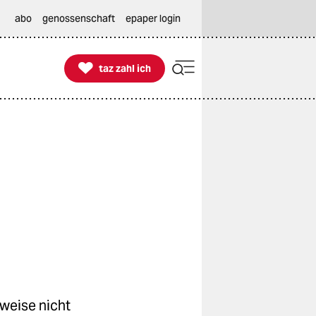
abo
genossenschaft
epaper login

taz zahl ich
taz zahl ich
weise nicht