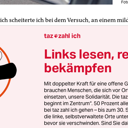
Fot
ich scheiterte ich bei dem Versuch, an einem mi
 Paris einen Boulevard zu überqueren, wie man a
taz
zahl ich
 Welt in Paris eben einen Boulevard zu überquer

es nur der vergleichsweise schlichte Boulevard d
Links lesen, r
 war, auf den ich wehenden Mantels, ein Baguett
en Kopf in den Wolken, eine Gauloise im Mundw
bekämpfen
r im Blick meinen Fuß setzte, hoffnungsfroh, wei
, von keinem Peugeot, Vélosolex oder Vélib oder d
Mit doppelter Kraft für eine offene G
n auch schon atomstrombetriebenen Cousinen üb
brauchen Menschen, die sich vor O
ahren zu werden, als mein Ausschreiten eine jäh
einsetzen, unsere Solidarität. Die ta
fuhr dergestalt, dass mich ein unerwarteter S
beginnt im Zentrum“. 50 Prozent a
bei taz zahl ich gehen – bis zum 30
des rechten Fußes daran hinderte, eben jenen Fuß
die linke, selbstverwaltete Orte unte
ch meine Absicht war, ohne dass hier ein Beschlu
bevor sie verschwinden. Sind Sie da
e, so läuft man halt einfach, vor den anderen zu