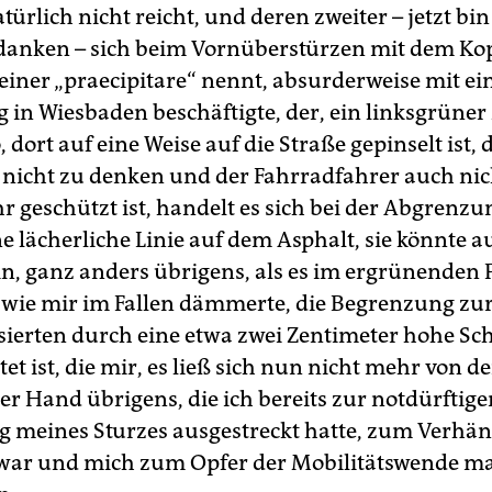
türlich nicht reicht, und deren zweiter – jetzt bin
danken – sich beim Vornüberstürzen mit dem Kop
teiner „praecipitare“ nennt, absurderweise mit e
 in Wiesbaden beschäftigte, der, ein linksgrüner 
o, dort auf eine Weise auf die Straße gepinselt ist, 
nicht zu denken und der Fahrradfahrer auch nic
r geschützt ist, handelt es sich bei der Abgrenz
e lächerliche Linie auf dem Asphalt, sie könnte 
in, ganz anders übrigens, als es im ergrünenden 
wo, wie mir im Fallen dämmerte, die Begrenzung z
sierten durch eine etwa zwei Zentimeter hohe Sc
et ist, die mir, es ließ sich nun nicht mehr von 
er Hand übrigens, die ich bereits zur notdürftige
 meines Sturzes ausgestreckt hatte, zum Verhän
war und mich zum Opfer der Mobilitätswende ma