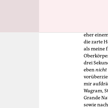
mein beher
erfolgreic
Moment nic
Vornüberki
eher einem
die zarte 
als meine 
Oberkörper
drei Sekun
eben
nicht
vorüberzie
mir aufdrä
Wagram, Sta
Grande Nat
sowie nach