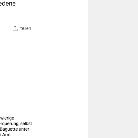
iedene
teilen
wierige
rquerung, selbst
 Baguette unter
m Arm