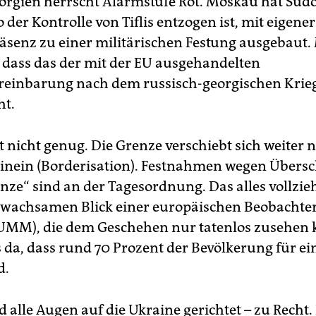
orgien herrscht Alarmstufe Rot. Moskau hat Südo
o der Kontrolle von Tiflis entzogen ist, mit eigener
senz zu einer militärischen Festung ausgebaut.
dass das der mit der EU ausgehandelten
reinbarung nach dem russisch-georgischen Krieg
ht.
 nicht genug. Die Grenze verschiebt sich weiter 
inein (Borderisation). Festnahmen wegen Übersc
nze“ sind an der Tagesordnung. Das alles vollzieh
wachsamen Blick einer europäischen Be­ob­ach­ter*
(EUMM), die dem Geschehen nur tatenlos zusehen
 da, dass rund 70 Prozent der Bevölkerung für ei
d.
d alle Augen auf die Ukraine gerichtet – zu Recht