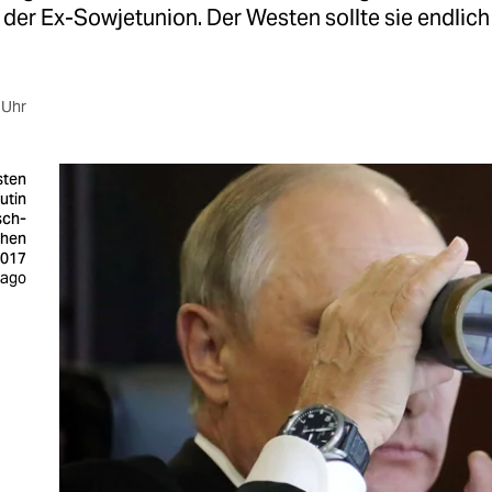
n der Ex-Sowjetunion. Der Westen sollte sie endlich
 Uhr
sten
utin
sch-
chen
2017
mago