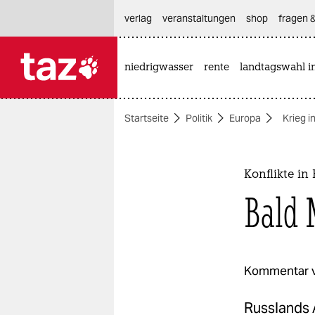
hautnavigation anspringen
hauptinhalt anspringen
footer anspringen
verlag
veranstaltungen
shop
fragen &
niedrigwasser
rente
landtagswahl i

taz zahl ich
taz zahl ich
Startseite
Politik
Europa
Krieg i
themen
politik
Konflikte in
öko
Bald 
gesellschaft
kultur
Kommentar 
sport
Russlands A