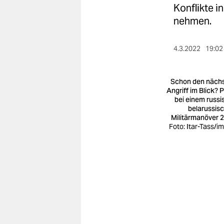
berlin
Konflikte i
nehmen.
nord
wahrheit
4.3.2022
19:02
verlag
Schon den näch
verlag
Angriff im Blick? P
bei einem russi
veranstaltungen
belarussis
Militärmanöver 
shop
Foto: Itar-Tass/i
fragen & hilfe
unterstützen
abo
genossenschaft