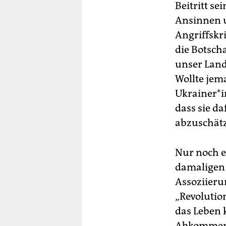
Beitritt se
Ansinnen u
Angriffskr
die Botscha
unser Land
Wollte jem
Ukrai­ne­r
dass sie d
abzuschätz
Nur noch e
damaligen
Assoziieru
„Revolutio
das Leben 
Abkommen v