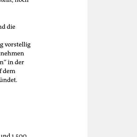
nd die
 vorstellig
zu nehmen
n“ in der
uf dem
ündet.
rund 1.500