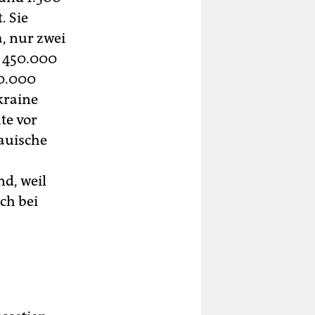
. Sie
, nur zwei
d 450.000
00.000
kraine
te vor
auische
d, weil
ch bei