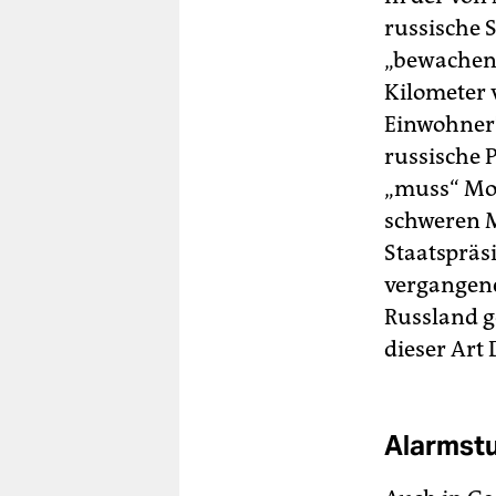
russische 
„bewachen“
Kilometer 
Ein­woh­ne
russische P
„muss“ Mos
schweren M
Staatspräs
vergangene
Russland g
dieser Art 
Alarmstu