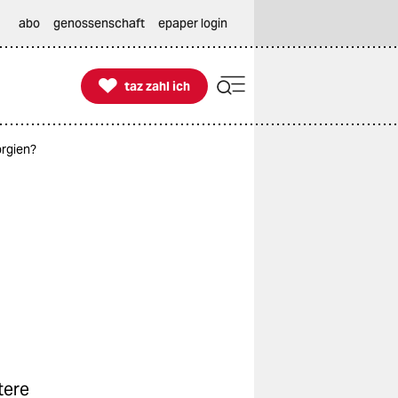
abo
genossenschaft
epaper login

taz zahl ich
taz zahl ich
orgien?
tere