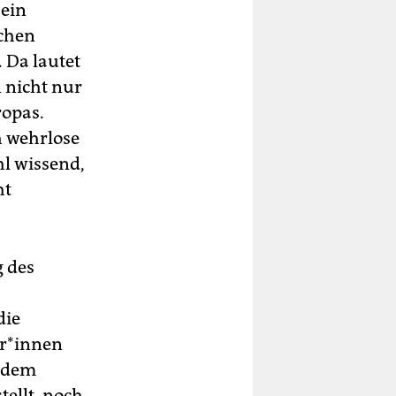
sein
schen
. Da lautet
n nicht nur
ropas.
h wehrlose
hl wissend,
ht
g des
die
r*in­nen
t dem
ellt, noch