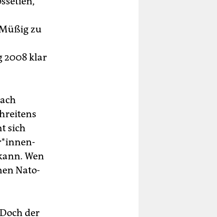
ssetien,
 Müßig zu
 2008 klar
nach
hreitens
t sich
­in­nen­
 kann. Wen
nen Nato-
. Doch der