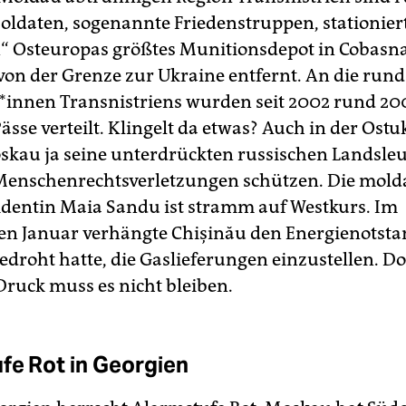
Soldaten, sogenannte Friedenstruppen, stationiert
 Osteuropas größtes Munitionsdepot in Cobasna
von der Grenze zur Ukraine entfernt. An die run
­r*in­nen Transnistriens wurden seit 2002 rund 2
ässe verteilt. Klingelt da etwas? Auch in der Ostu
kau ja seine unterdrückten russischen Landsleu
enschenrechtsverletzungen schützen. Die mold
identin Maia Sandu ist stramm auf Westkurs. Im
n Januar verhängte Chişinău den Energienotstan
edroht hatte, die Gaslieferungen einzustellen. Do
Druck muss es nicht bleiben.
fe Rot in Georgien