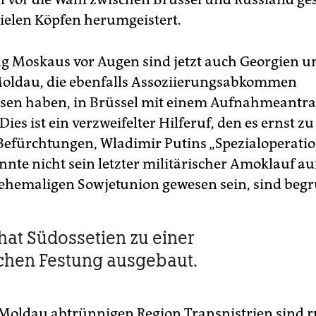
ielen Köpfen herumgeistert.
g Moskaus vor Augen sind jetzt auch Georgien u
oldau, die ebenfalls Assoziierungsabkommen
sen haben, in Brüssel mit einem Aufnahmeantrag
ies ist ein verzweifelter Hilferuf, den es ernst 
 Befürchtungen, Wladimir Putins „Spezialoperatio
nnte nicht sein letzter militärischer Amoklauf a
 ehemaligen Sowjetunion gewesen sein, sind begr
at Südossetien zu einer
schen Festung ausgebaut.
 Moldau abtrünnigen Region Transnistrien sind 