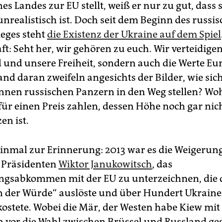
ines Landes zur EU stellt, weiß er nur zu gut, dass 
nrealistisch ist. Doch seit dem Beginn des russi
ieges steht
die Existenz der Ukraine auf dem Spiel
ft: Seht her, wir gehören zu euch. Wir verteidige
 und unsere Freiheit, sondern auch die Werte Eu
and daran zweifeln angesichts der Bilder, wie sic
*in­nen russischen Panzern in den Weg stellen? Wo
afür einen Preis zahlen, dessen Höhe noch gar nic
en ist.
inmal zur Erinnerung: 2013 war es die Weigerun
 Präsidenten
Wiktor Janukowitsch
, das
ngsabkommen mit der EU zu unterzeichnen, die 
n der Würde“ auslöste und über Hundert Ukrai­ne­
kostete. Wobei die Mär, der Westen habe Kiew mi
or die Wahl zwischen Brüssel und Russland gest