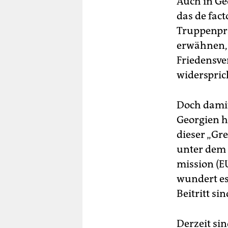
Auch in Ge
das de fact
Truppenprä
erwähnen, 
Friedensve
widerspric
Doch damit
Georgien h
dieser „Gre
unter dem 
mis­si­on 
wundert es
Beitritt sin
Derzeit sin