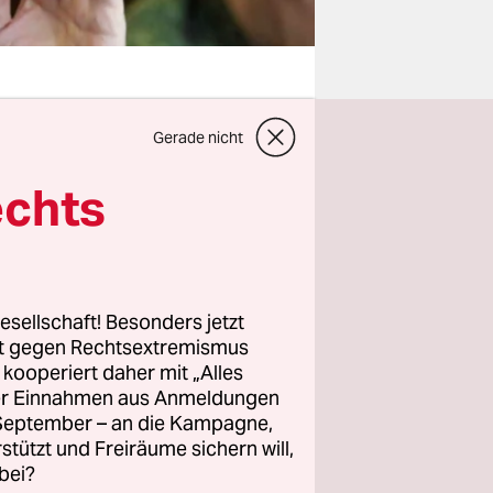
Gerade nicht
tten in
mir Putin
echts
gehen sich
re von
esellschaft! Besonders jetzt
in der
rt gegen Rechtsextremismus
z kooperiert daher mit „Alles
chen
ller Einnahmen aus Anmeldungen
 vielfach
. September – an die Kampagne,
rstützt und Freiräume sichern will,
bei?
gkeit