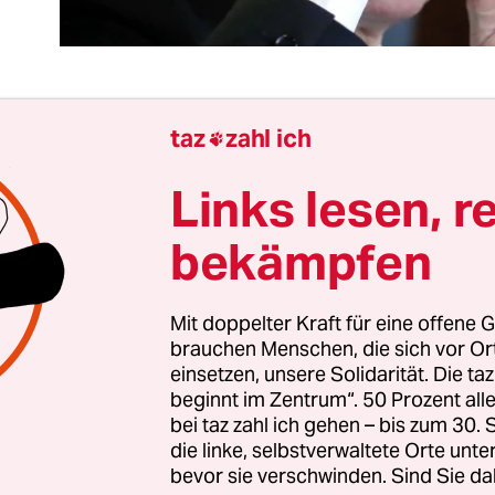
taz
zahl ich

t nicht zu fassen: Da wird die Ukraine, ein Land mi
pa, auf Befehl von Russlands Präsidenten Wladi
Links lesen, r
de in Grund und Boden gebombt. Gleichzeitig er
bekämpfen
­nen in Analysen darüber
, dass Kiew noch Lichtjah
tgliedschaft entfernt sei.
Mit doppelter Kraft für eine offene G
rredet, hat den letzten Schuss nicht gehört, der 
brauchen Menschen, die sich vor O
einsetzen, unsere Solidarität. Die ta
der noch längst nicht gefallen ist. Dem ukrainis
beginnt im Zentrum“. 50 Prozent a
n Wolodymyr Selenski, der nach seiner Wahl 2019
bei taz zahl ich gehen – bis zum 30
itzfigur belächelt wurde und derzeit über sich
die linke, selbstverwaltete Orte unte
bevor sie verschwinden. Sind Sie da
st, kann man einiges vorwerfen – doch Blauäugi