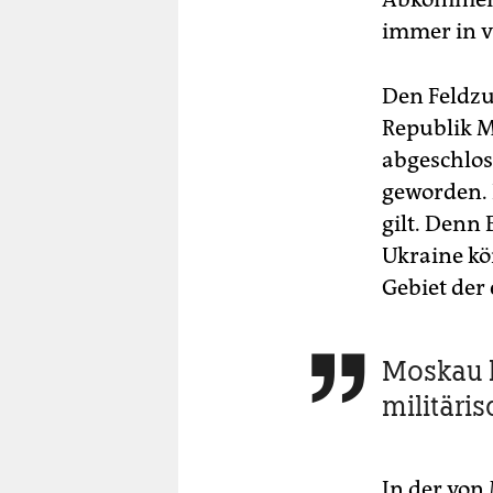
immer in v
Den Feldzu
Republik M
abgeschlos
geworden. D
gilt. Denn
Ukraine kö
Gebiet der
Moskau h

militäri
In der von