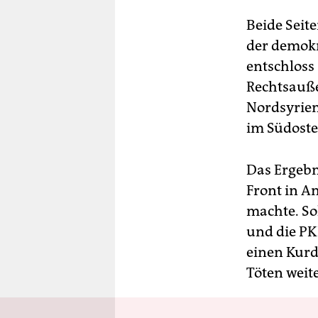
Beide Seit
der demok
entschloss 
Rechtsauße
Nordsyrien
im Südoste
Das Ergebni
Front in A
machte. Sol
und die PK
einen Kurd
Töten weite