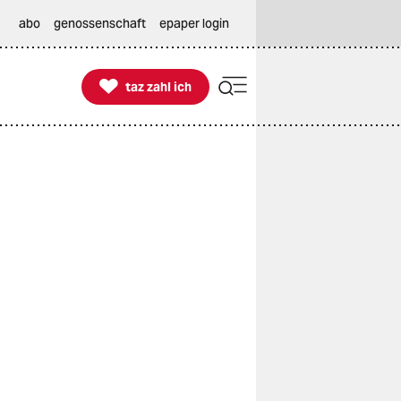
abo
genossenschaft
epaper login

taz zahl ich
taz zahl ich