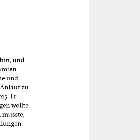
rhin, und
amten
che und
n Anlauf zu
15. Er
egen wollte
n musste,
ndlungen