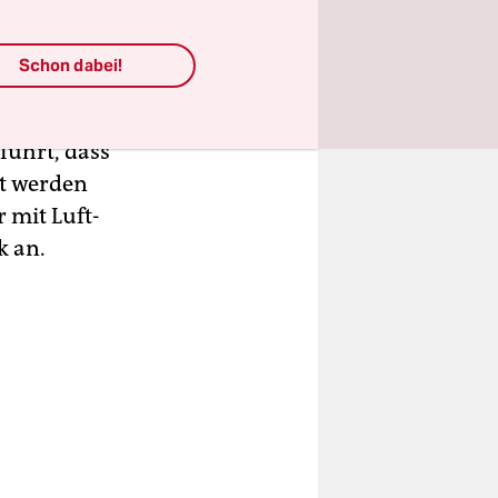
isch
Schon dabei!
ession eine
mee,
eführt, dass
et werden
 mit Luft-
k an.