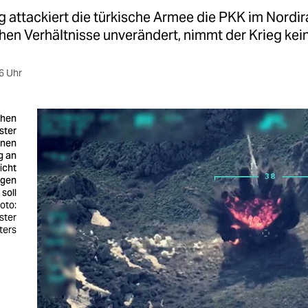
 attackiert die türkische Armee die PKK im Nordir
chen Verhältnisse unverändert, nimmt der Krieg kei
6 Uhr
chen
ster
inen
g an
icht
igen
soll
oto:
ster
ters