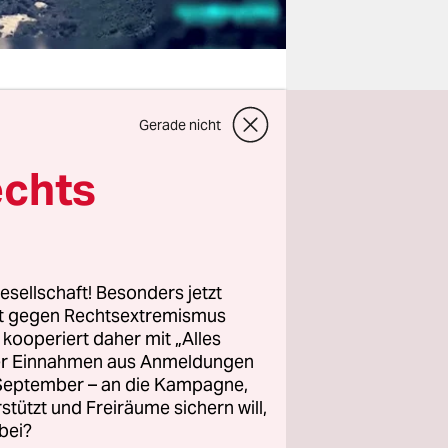
Gerade nicht
 außerhalb
echts
ne Angriff
 PKK im
che
 Verstecke
esellschaft! Besonders jetzt
zugreifen.
rt gegen Rechtsextremismus
KK von dort
z kooperiert daher mit „Alles
 dem
ller Einnahmen aus Anmeldungen
m noch
. September – an die Kampagne,
rstützt und Freiräume sichern will,
bei?