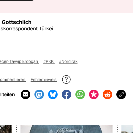
 Gottschlich
skorrespondent Türkei
ecep Tayyip Erdoğan
#PKK
#Nordirak
ommentieren
Fehlerhinweis
 teilen