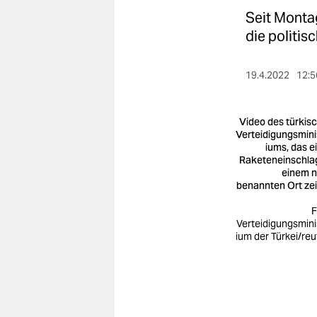
berlin
Seit Montag
nord
die politis
wahrheit
19.4.2022
12:5
verlag
Video des türkis
verlag
Verteidigungsmini
iums, das e
veranstaltungen
Raketeneinschla
einem n
shop
benannten Ort ze
fragen & hilfe
F
Verteidigungsmini
unterstützen
ium der Türkei/reu
abo
genossenschaft