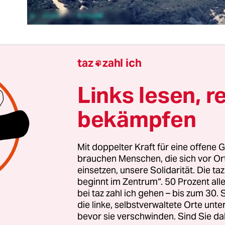
taz
zahl ich

ibt auch noch bewaffnete Auseinandersetzungen
Links lesen, r
Ukraine, daran erinnerte der am
Montag begonne
türkischen Armee auf Stellungen der kurdischen
bekämpfen
 Wie bereits viele Male zuvor überschritten türkis
ie Grenze zum Nachbarstaat, um dort angebliche
Mit doppelter Kraft für eine offene G
neten PKK in der Nähe der türkischen Grenze an
brauchen Menschen, die sich vor O
sch, wie es heißt, denn angeblich bereitete die P
einsetzen, unsere Solidarität. Die ta
nschläge in der Türkei vor. Dabei hatte man von
beginnt im Zentrum“. 50 Prozent a
 alten Konflikt mit der PKK-Guerilla zuletzt kau
bei taz zahl ich gehen – bis zum 30
die linke, selbstverwaltete Orte unte
rt.
bevor sie verschwinden. Sind Sie da