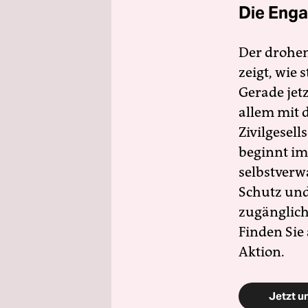
Die Enga
Der drohe
zeigt, wie
Gerade jet
allem mit d
Zivilgesell
beginnt im
selbstverw
Schutz und 
zugänglich
Finden Sie
Aktion.
Jetzt u