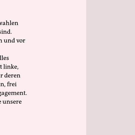
wahlen
sind.
h und vor
lles
 linke,
ür deren
n, frei
ngagement.
e unsere