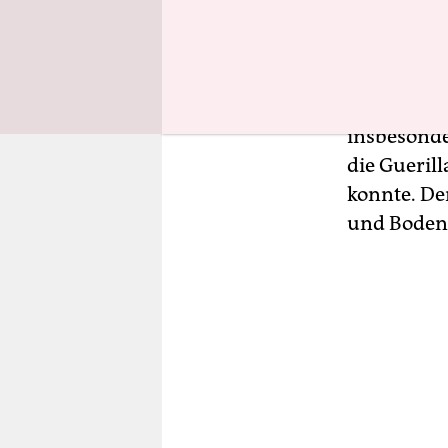
Schon seit
nennenswer
bewohnten 
Friedhofsr
insbesond
die Gueril
konnte. De
und Bodent