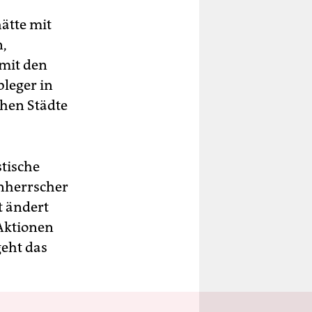
ätte mit
,
 mit den
leger in
chen Städte
stische
inherrscher
t ändert
Aktionen
geht das