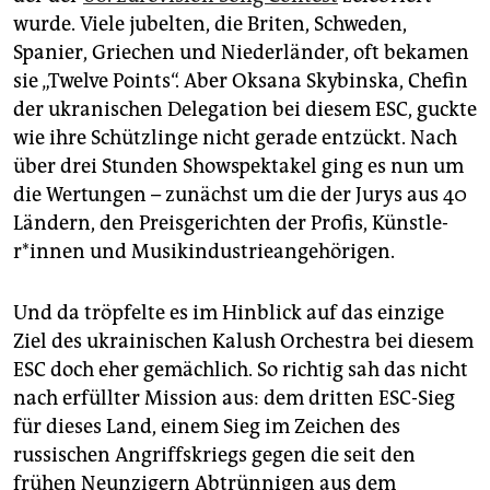
epaper login
wurde. Viele jubelten, die Briten, Schweden,
Spanier, Griechen und Niederländer, oft bekamen
sie „Twelve Points“. Aber Oksana Skybinska, Chefin
der ukranischen Delegation bei diesem ESC, guckte
wie ihre Schützlinge nicht gerade entzückt. Nach
über drei Stunden Showspektakel ging es nun um
die Wertungen – zunächst um die der Jurys aus 40
Ländern, den Preisgerichten der Profis, Künst­le­
r*in­nen und Musik­industrieangehörigen.
Und da tröpfelte es im Hinblick auf das einzige
Ziel des ukrainischen Kalush Orchestra bei diesem
ESC doch eher gemächlich. So richtig sah das nicht
nach erfüllter Mission aus: dem dritten ESC-Sieg
für dieses Land, einem Sieg im Zeichen des
russischen Angriffskriegs gegen die seit den
frühen Neunzigern Abtrünnigen aus dem