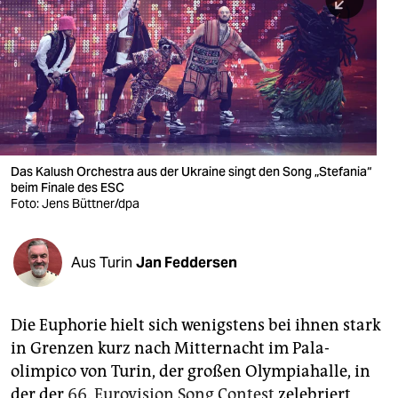
berlin
nord
wahrheit
verlag
verlag
Das Kalush Orchestra aus der Ukraine singt den Song „Stefania“
beim Finale des ESC
veranstaltungen
Foto: Jens Büttner/dpa
shop
fragen & hilfe
Aus Turin
Jan Feddersen
unterstützen
Die Euphorie hielt sich wenigstens bei ihnen stark
abo
in Grenzen kurz nach Mitternacht im Pala­
genossenschaft
olimpico von Turin, der großen Olympiahalle, in
der der
66. Eurovision Song Contest
zelebriert