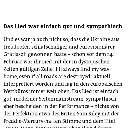
6. Italien:
Mahmood & Blanco
– Brividi (268)
7. Moldau:
Zdob și Zdub & Advahov Brothers
–
Trenulețul (253)
Das Lied war einfach gut und sympathisch
8. Griechenland:
Amanda Georgiadi Tenfjord
– Die
Und es war ja auch nicht so, dass die Ukraine aus
Together (215)
treudoofer, schlafschafiger und eurovisionärer
9. Portugal:
Maro
– Saudade Saudade (207)
Gratissoli gewonnen hätte – schon vor dem 24.
Februar war ihr Lied mit der in dystopischen
10. Norwegen:
Subwoolfer
– Give That Wolf A Banana
Zeiten gültigen Zeile „I’ll always find my way
(182)
home, even if all roads are destroyed“ aktuell
(…)
interpretiert worden und lag in den europäischen
25. Deutschland:
Malik Harris
– Rockstars (6)
Wettbüros immer weit oben. Das Lied ist einfach
gut, moderner Seitenmainstream, sympathisch,
Alle Ergebnisse hier
eher bescheiden in der Performance – nichts von
der Perfektion etwa des Briten Sam Riley mit der
Freddie-Mercury-haften Stimme und dem Titel