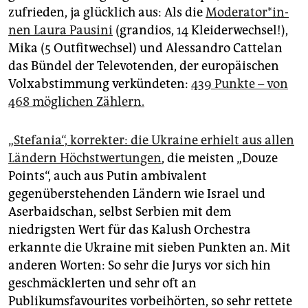
zufrieden, ja glücklich aus: Als die
Mo­de­ra­to­r*in­
nen Laura Pausini
(grandios, 14 Kleiderwechsel!),
Mika (5 Outfitwechsel) und Alessandro Cattelan
das Bündel der Televotenden, der europäischen
Volxabstimmung verkündeten:
439 Punkte – von
468 möglichen Zählern.
„
Stefania“, korrekter: die Ukraine erhielt aus allen
Ländern Höchstwertungen
, die meisten „Douze
Points“, auch aus Putin ambivalent
gegenüberstehenden Ländern wie Israel und
Aserbaidschan, selbst Serbien mit dem
niedrigsten Wert für das Kalush Orchestra
erkannte die Ukraine mit sieben Punkten an. Mit
anderen Worten: So sehr die Jurys vor sich hin
geschmäcklerten und sehr oft an
Publikumsfavourites vorbeihörten, so sehr rettete