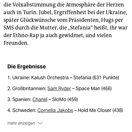
die Volxabstimmung die Atmosphäre der Herzen
auch in Turin. Jubel, Ergriffenheit bei der Ukraine,
später Glückwünsche vom Präsidenten, Hugs per
SMS durch die Mutter, die „Stefania“ heißt, ihr war
der Ethno-Rap ja auch gewidmet, und vielen
Freunden.
Die Ergebnisse
1. Ukraine: Kalush Orchestra – Stefania (631 Punkte)
2. Großbritannien:
Sam Ryder
– Space Man (466)
3. Spanien:
Chanel
– SloMo (459)
4. Schweden:
Cornelia Jakobs
– Hold Me Closer (438)
mehr anzeigen
5. Serbien:
Konstrakta
– In Corpore Sano (312)