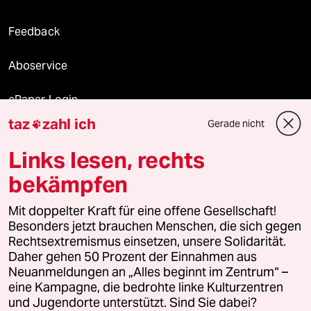
Feedback
Aboservice
ePaper Login
taz
zahl ich
Gerade nicht

Downloads für Abonnierende
Links lesen, rechts
bekämpfen
© 2026 taz Verlags und Vertriebs GmbH
Alle Rechte vorbehalten. Bei rechtlichen Fragen oder für Genehmigungen
Mit doppelter Kraft für eine offene Gesellschaft!
wenden Sie sich bitte an
lizenzen@taz.de
Besonders jetzt brauchen Menschen, die sich gegen
Rechtsextremismus einsetzen, unsere Solidarität.
Daher gehen 50 Prozent der Einnahmen aus
Feedback
Redaktionsstatut
Kommune-Richtlinien
KI-
Neuanmeldungen an „Alles beginnt im Zentrum“ –
eine Kampagne, die bedrohte linke Kulturzentren
Leitlinie
Informant
Datenschutz
Impressum
AGB
und Jugendorte unterstützt. Sind Sie dabei?