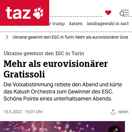

taz zahl ich
bergsteigen
usa unter trump
katzen
landtagswahl in sachs

taz zahl ich
st
Ukraine gewinnt den ESC in Turin: Mehr als eurovisionärer Gratiss
taz zahl ich
themen
Ukraine gewinnt den ESC in Turin
Mehr als eurovisionärer
politik
Gratissoli
öko
Die Volxabstimmung rettete den Abend und kürte
das Kalush Orchestra zum Gewinner des ESC.
gesellschaft
Schöne Pointe eines unterhaltsamen Abends.
kultur
15.5.2022
15:01 Uhr
teilen
sport