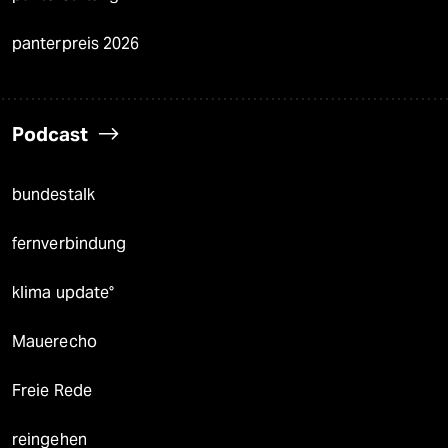
panterpreis 2026
Podcast
bundestalk
fernverbindung
klima update°
Mauerecho
Freie Rede
reingehen