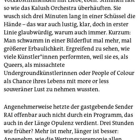
Volxabstimmenden mit Liebe, eben: Stimmen fast
so wie das Kalush Orchestra überhäuften. Sie
wusch sich drei Minuten lang in einer Schüssel die
Hände – das war auch lustig, klar, doch in erster
Linie glaubwürdig, warum auch immer. Kurzum:
Man schwamm in einer Bilderflut mal mehr, mal
größerer Erbaulichkeit. Ergreifend zu sehen, wie
viele Künst­le­r*in­nen performten, weil sie es, als
Queers, als missachtete
Undergroundkünstlerinnen oder People of Colour
als Chance ihres Lebens mit more or less
souveräner Lust zu nehmen wussten.
Angenehmerweise hetzte der gastgebende Sender
RAI offenbar auch nicht durch ein Programm, das
auch in der Länge Opulenz verdient. Drei Stunden
wie früher? Mehr ist mehr, länger ist besser:
Angenehm, wie die Wertungszeremonie allen