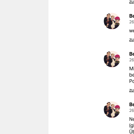
zu
B
26
we
zu
B
26
Mi
be
Po
zu
B
26
Ne
(g
Üb