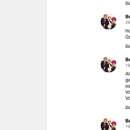
zu
B
29
Hu
Gö
zu
B
16
Al
ge
es
Vo
Vo
zu
B
19