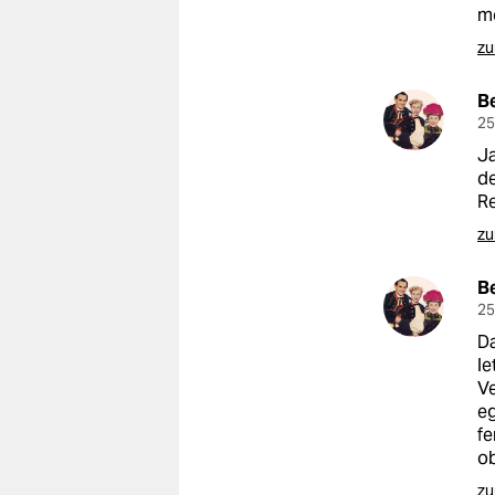
m
zu
B
25
J
de
R
zu
B
25
Da
le
Ve
eg
f
o
zu