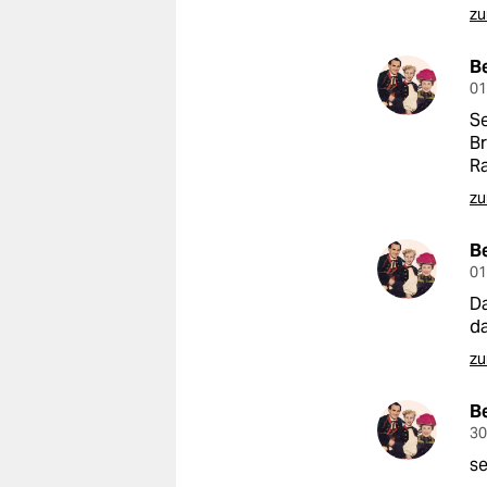
zu
B
01
Se
Br
Ra
zu
B
01
Da
da
zu
B
30
se