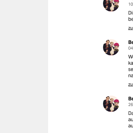
epaper login
10
Di
b
zu
B
04
We
ka
se
n
zu
B
26
D
au
au