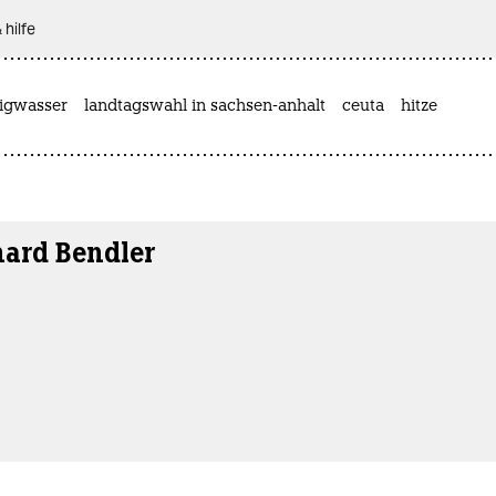
 hilfe
rigwasser
landtagswahl in sachsen-anhalt
ceuta
hitze
hard Bendler