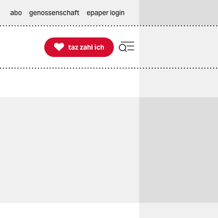
abo
genossenschaft
epaper login

taz zahl ich
taz zahl ich