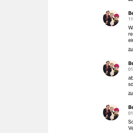
B
11
Wa
re
e
zu
B
01
ab
so
zu
B
01
Sc
Ve