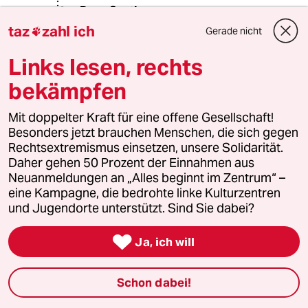
Deep South
DS
17.03.2020
,
15:00 Uhr
taz
zahl ich
Gerade nicht

@Jossi Blum:
Links lesen, rechts
Da steht nichts Anderes, als ich
gesagt habe. Es gibt keine Verbote,
bekämpfen
es gibt nur Ratschläge. Und die, weil
man Senioren als Riskiogruppe nicht
Mit doppelter Kraft für eine offene Gesellschaft!
weiter gefährden möchte.
Besonders jetzt brauchen Menschen, die sich gegen
"Aber nach dem jetzigen Stand ist es
Rechtsextremismus einsetzen, unsere Solidarität.
das Beste, was wir tun können, ältere,
Daher gehen 50 Prozent der Einnahmen aus
geschwächte und kranke Menschen
Neuanmeldungen an „Alles beginnt im Zentrum“ –
zu schützen, und zwar durch
eine Kampagne, die bedrohte linke Kulturzentren
räumliche Distanz.
und Jugendorte unterstützt. Sind Sie dabei?
Eine passende Formulierung könnte
sein: "Es ist im Moment für euch

Ja, ich will
besser, wenn Ihr keinen intensiven
Kontakt zu uns und den Kindern habt.
Wir haben zwar keine Symptome,
Schon dabei!
könnten aber mit dem Coronavirus
infiziert sein und möchten eine