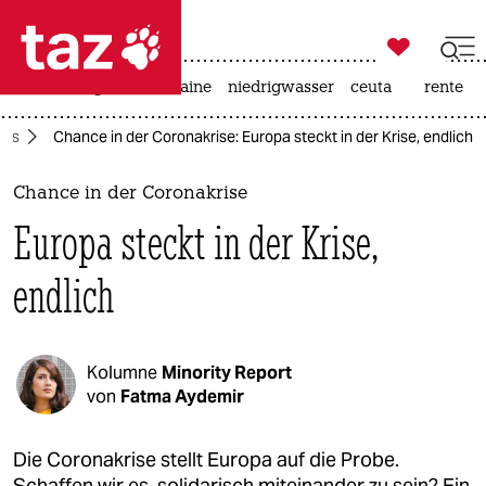

taz zahl ich
hitze
krieg in der ukraine
niedrigwasser
ceuta
rente

taz zahl ich
mus
Chance in der Coronakrise: Europa steckt in der Krise, endlich
taz zahl ich
themen
Chance in der Coronakrise
Europa steckt in der Krise,
politik
endlich
öko
gesellschaft
Kolumne
Minority Report
kultur
von
Fatma Aydemir
sport
Die Coronakrise stellt Europa auf die Probe.
Schaffen wir es, solidarisch miteinander zu sein? Ein