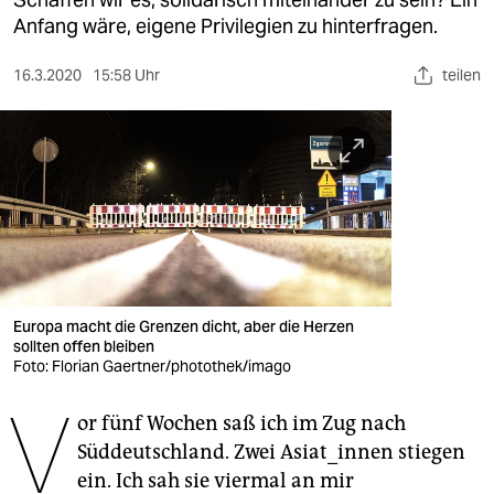
berlin
Anfang wäre, eigene Privilegien zu hinterfragen.
nord
16.3.2020
15:58 Uhr
teilen
wahrheit
verlag
verlag
veranstaltungen
shop
fragen & hilfe
Europa macht die Grenzen dicht, aber die Herzen
sollten offen bleiben
unterstützen
Foto: Florian Gaertner/photothek/imago
V
abo
or fünf Wochen saß ich im Zug nach
Süddeutschland. Zwei Asia­t_innen stiegen
genossenschaft
ein. Ich sah sie viermal an mir