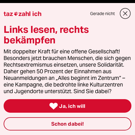
Anzeigen
taz
zahl ich
Gerade nicht

Links lesen, rechts
Fragen & Hilfe
bekämpfen
Mit doppelter Kraft für eine offene Gesellschaft!
Feedback
Besonders jetzt brauchen Menschen, die sich gegen
Rechtsextremismus einsetzen, unsere Solidarität.
Aboservice
Daher gehen 50 Prozent der Einnahmen aus
Neuanmeldungen an „Alles beginnt im Zentrum“ –
ePaper Login
eine Kampagne, die bedrohte linke Kulturzentren
und Jugendorte unterstützt. Sind Sie dabei?
Downloads für Abonnierende

Ja, ich will
© 2026 taz Verlags und Vertriebs GmbH
Schon dabei!
Alle Rechte vorbehalten. Bei rechtlichen Fragen oder für Genehmigungen
wenden Sie sich bitte an
lizenzen@taz.de