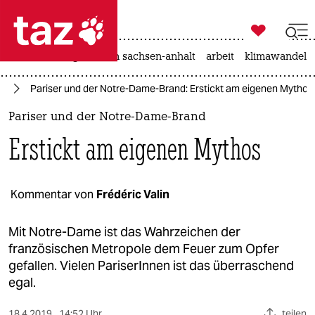

taz zahl ich
hitze
landtagswahl in sachsen-anhalt
arbeit
klimawandel

taz zahl ich
ch
Pariser und der Notre-Dame-Brand: Erstickt am eigenen Mythos
taz zahl ich
Pariser und der Notre-Dame-Brand
themen
Erstickt am eigenen Mythos
politik
öko
Kommentar von
Frédéric Valin
gesellschaft
Mit Notre-Dame ist das Wahrzeichen der
französischen Metropole dem Feuer zum Opfer
kultur
gefallen. Vielen PariserInnen ist das überraschend
egal.
sport
18.4.2019
14:52 Uhr
teilen