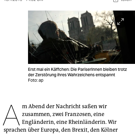
berlin
nord
wahrheit
verlag
verlag
veranstaltungen
Erst mal ein Käffchen: Die PariserInnen bleiben trotz
der Zerstörung ihres Wahrzeichens entspannt
shop
Foto: ap
fragen & hilfe
unterstützen
A
m Abend der Nachricht saßen wir
abo
zusammen, zwei Franzosen, eine
Engländerin, eine Rheinländerin. Wir
genossenschaft
sprachen über Europa, den Brexit, den Kölner