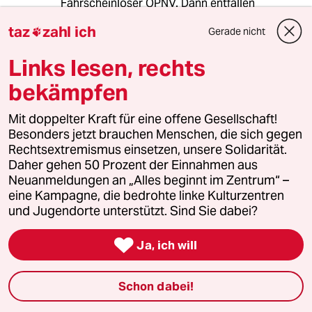
Fahrscheinloser ÖPNV. Dann entfallen
Repressialien gegenüber bzw. Einknastungen
taz
zahl ich
Gerade nicht

von Menschen, die notgedrungen freifahren,
weil sie das Geld für ein Ticket nicht haben.
Links lesen, rechts
Zudem muss dann keine*r diesen Kack-
Kontrolleti-Job machen. Keine Automaten,
bekämpfen
keine Ticketschalter usw..
Mit doppelter Kraft für eine offene Gesellschaft!
Besonders jetzt brauchen Menschen, die sich gegen
Rechtsextremismus einsetzen, unsere Solidarität.
APO Pluto
Daher gehen 50 Prozent der Einnahmen aus
21.07.2019
,
09:34 Uhr
Neuanmeldungen an „Alles beginnt im Zentrum“ –
@Uranus:
eine Kampagne, die bedrohte linke Kulturzentren
Ich möchte ihnen hier widersprechen.
und Jugendorte unterstützt. Sind Sie dabei?
Gerade jetzt, wo viele sich den
Klimaschutz (und Umweltschutz) auf

Ja, ich will
die Agenda geschrieben haben,
sollten wir nicht vergessen, das es
nichts "kostenlos" auf dieser Welt
Schon dabei!
gibt. Alles muss seinen Preis haben,