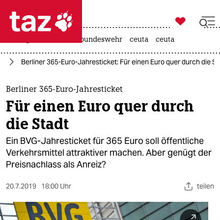

taz zahl ich
niedrigwasser
afd
bundeswehr
ceuta
ceuta

taz zahl ich
hr
Berliner 365-Euro-Jahresticket: Für einen Euro quer durch die S
taz zahl ich
themen
Berliner 365-Euro-Jahresticket
Für einen Euro quer durch
politik
die Stadt
öko
Ein BVG-Jahresticket für 365 Euro soll öffentliche
Verkehrsmittel attraktiver machen. Aber genügt der
gesellschaft
Preisnachlass als Anreiz?
kultur
20.7.2019
18:00 Uhr
teilen
sport