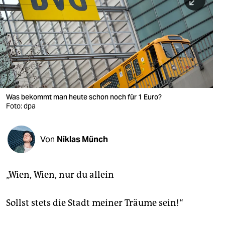
berlin
nord
wahrheit
verlag
verlag
Was bekommt man heute schon noch für 1 Euro?
Foto: dpa
veranstaltungen
shop
Von
Niklas Münch
fragen & hilfe
unterstützen
„Wien, Wien, nur du allein
abo
Sollst stets die Stadt meiner Träume sein!“
genossenschaft