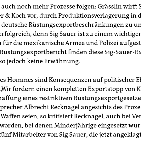
 auch noch mehr Prozesse folgen: Grässlin wirft 
r & Koch vor, durch Produktionsverlagerung in 
, deutsche Rüstungsexportbeschränkungen zu u
rfolgreich, denn Sig Sauer ist zu einem wichtigen
n für die mexikanische Armee und Polizei auf­ges
Rüstungsexportbericht finden diese Sig-Sauer-E
ko jedoch keine Erwähnung.
des Hommes sind Konsequenzen auf politischer 
. „Wir fordern einen kompletten Exportstopp von 
haffung eines restriktiven Rüstungsexportgesetzes
precher Albrecht Reck­nagel angesichts des Prozes
e Waffen seien, so kritisiert Recknagel, auch bei V
worden, bei denen Minderjährige eingesetzt wur
fünf Mitarbeiter von Sig Sauer, die jetzt angeklag