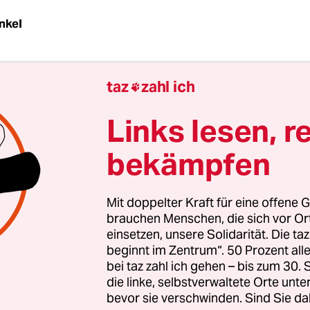
nkel
g wird sich vor der Wirtschaftsstrafkammer des K
taz
zahl ich
s fast alles um die Pistole Typ SP 2022 aus der E

iede Sig Sauer drehen. Fünf Mitarbeitern des äl
Links lesen, r
tellers Deutschlands wird vorgeworfen, für ein 
schäft verantwortlich zu sein.
bekämpfen
pril 2009 und Juni 2012 hat das Unternehmen m
Mit doppelter Kraft für eine offene G
 Pistolen in die USA exportiert. Mindestens 36.6
brauchen Menschen, die sich vor O
ach aus den USA nach Kolumbien weitergeliefer
einsetzen, unsere Solidarität. Die ta
tionalpolizei auszurüsten. Sig Sauer hatte nur ei
beginnt im Zentrum“. 50 Prozent a
bei taz zahl ich gehen – bis zum 30
ehmigung für die USA beantragt und dafür auc
die linke, selbstverwaltete Orte unte
bserklärung abgegeben. Die Weiterlieferung der
bevor sie verschwinden. Sind Sie da
bien, nach wie vor ein Bürgerkriegsland, war ill