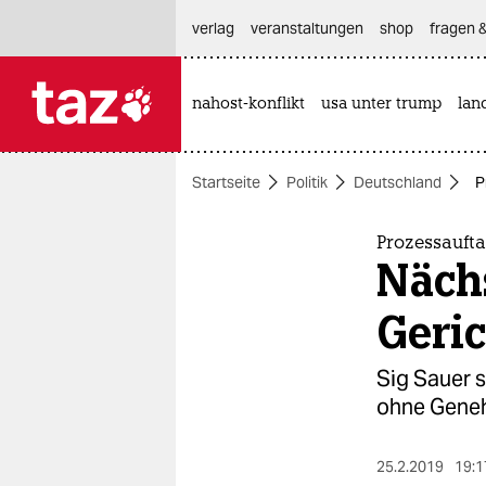
hautnavigation anspringen
hauptinhalt anspringen
footer anspringen
verlag
veranstaltungen
shop
fragen &
nahost-konflikt
usa unter trump
lan

taz zahl ich
taz zahl ich
Startseite
Politik
Deutschland
P
themen
politik
Prozessaufta
Näch
öko
Geric
gesellschaft
Sig Sauer s
kultur
ohne Geneh
sport
25.2.2019
19:1