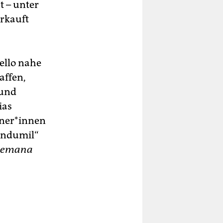
t – unter
erkauft
ello nahe
affen,
 und
ias
aner*innen
Indumil“
Semana