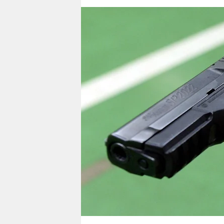
berlin
nord
wahrheit
verlag
verlag
veranstaltungen
shop
fragen & hilfe
unterstützen
abo
genossenschaft