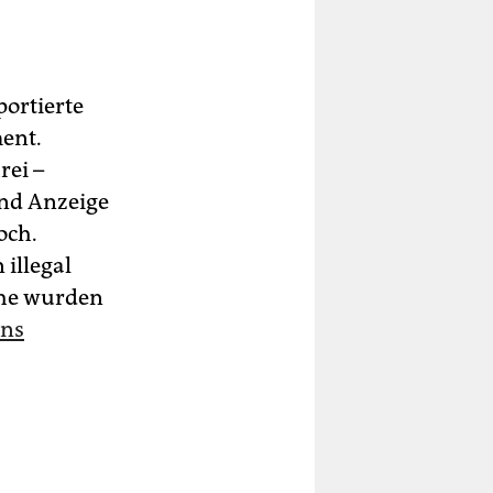
ortierte
ent.
rei –
and Anzeige
och.
illegal
che wurden
ens