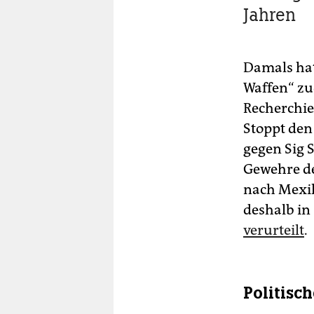
Jahren
Damals hat
Waffen“ zu
Recherchie
Stoppt den
gegen Sig S
Gewehre de
nach Mexik
deshalb in
verurteilt
.
Politisc