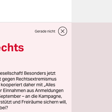
ieler
ckernförder
Gerade nicht
testen
echts
verbotenes
ehr als
esellschaft! Besonders jetzt
28 davon
rt gegen Rechtsextremismus
t, um die
z kooperiert daher mit „Alles
ne
ller Einnahmen aus Anmeldungen
. September – an die Kampagne,
h eine
rstützt und Freiräume sichern will,
 Waffen
bei?
egal.