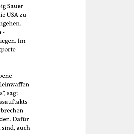
Sig Sauer
die USA zu
mgehen.
 ­
tiegen. Im
xporte
Ebene
Kleinwaffen
“, sagt
s­auftakts
erbrechen
den. Dafür
t sind, auch