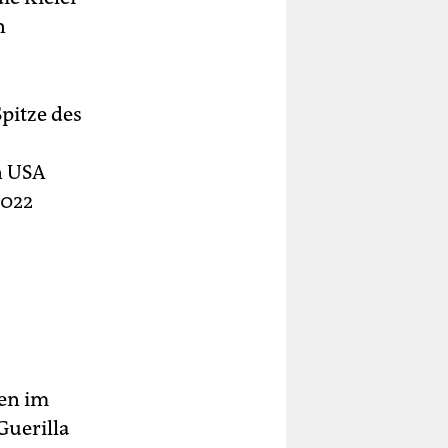
n
Spitze des
n USA
2022
fen im
Guerilla