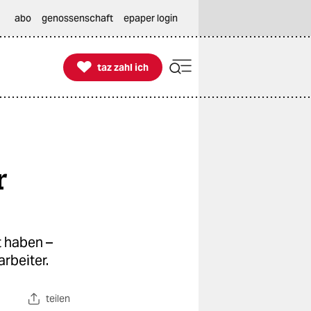
abo
genossenschaft
epaper login

taz zahl ich
taz zahl ich
r
t haben –
rbeiter.
teilen