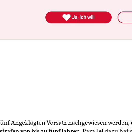

Ja, ich will
 fünf Angeklagten Vorsatz nachgewiesen werden,
trafen von bis zu fünf Jahren. Parallel dazu hat d