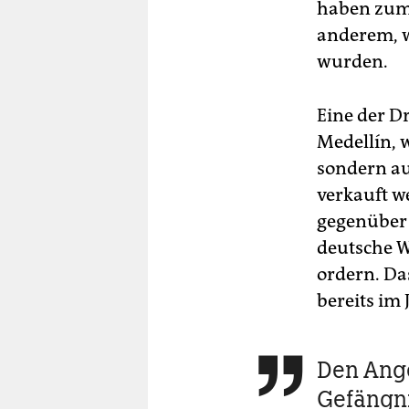
haben zumi
anderem, w
wurden.
Eine der D
Medellín, 
sondern au
verkauft w
gegenüber 
deutsche W
ordern. Da
bereits im 
Den Ang

Gefängni