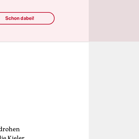
Schon dabei!
 drohen
ie Kieler