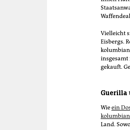
Staatsanwa
Waffendeal
Vielleicht 
Eisbergs. 
kolumbiani
insgesamt 
gekauft. G
Guerilla
Wie
ein Do
kolumbiani
Land. Sowo