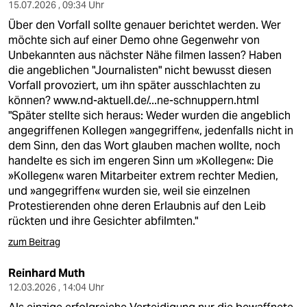
berlin
15.07.2026 , 09:34 Uhr
Über den Vorfall sollte genauer berichtet werden. Wer
nord
möchte sich auf einer Demo ohne Gegenwehr von
Unbekannten aus nächster Nähe filmen lassen? Haben
wahrheit
die angeblichen "Journalisten" nicht bewusst diesen
Vorfall provoziert, um ihn später ausschlachten zu
verlag
können?
www.nd-aktuell.de/...ne-schnuppern.html
"Später stellte sich heraus: Weder wurden die angeblich
verlag
angegriffenen Kollegen »angegriffen«, jedenfalls nicht in
dem Sinn, den das Wort glauben machen wollte, noch
veranstaltungen
handelte es sich im engeren Sinn um »Kollegen«: Die
shop
»Kollegen« waren Mitarbeiter extrem rechter Medien,
und »angegriffen« wurden sie, weil sie einzelnen
fragen & hilfe
Protestierenden ohne deren Erlaubnis auf den Leib
rückten und ihre Gesichter abfilmten."
unterstützen
zum Beitrag
abo
Reinhard Muth
genossenschaft
12.03.2026 , 14:04 Uhr