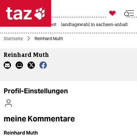

taz zahl ich
autowahn
hitze
arbeit
landtagswahl in sachsen-anhalt

taz zahl ich
Startseite
Reinhard Muth
taz zahl ich
Reinhard Muth
themen
politik
öko
Profil-Einstellungen
gesellschaft
kultur
meine Kommentare
sport
Reinhard Muth