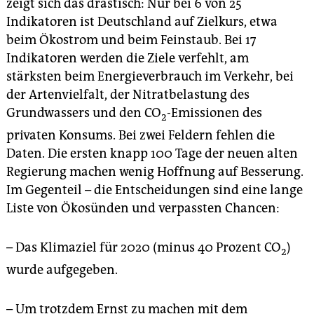
zeigt sich das drastisch: Nur bei 6 von 25
unabhängig und beraten die Regierung bei Fragen
Indikatoren ist Deutschland auf Zielkurs, etwa
der wirtschaftlichen, sozialen und ökologischen
Entwicklung und der Entwicklungszusammenarbeit.
beim Ökostrom und beim Feinstaub. Bei 17
Der Rat soll auch in der Bevölkerung für das Konzept
Indikatoren werden die Ziele verfehlt, am
der Nachhaltigkeit werben. Vorsitzende ist Marlehn
stärksten beim Energieverbrauch im Verkehr, bei
Thieme von der Bank für Kirche und Diakonie,
der Artenvielfalt, der Nitratbelastung des
Vizechef Olaf Tschimpke vom Naturschutzbund Nabu.
Grundwassers und den CO
-Emissionen des
2
Die Instrumente:
Die Regierung beschließt alle vier
privaten Konsums. Bei zwei Feldern fehlen die
Jahre auf Vorschlag des Rats eine
Daten. Die ersten knapp 100 Tage der neuen alten
„Nachhaltigkeitsstra­tegie“. 2016 wurden darin die 17
Regierung machen wenig Hoffnung auf Besserung.
glo­balen Ziele der UNO (u. a. Armutsbekämpfung,
Bildung, Klimaschutz, Sicherheit) für Deutschland
Im Gegenteil – die Entscheidungen sind eine lange
umgesetzt. Der Rat veröffentlicht eigene
Liste von Ökosünden und verpassten Chancen:
Forderungen, etwa zur Agrarpolitik oder dem
privaten Konsum.
(bpo)
– Das Klimaziel für 2020 (minus 40 Prozent CO
)
2
wurde aufgegeben.
– Um trotzdem Ernst zu machen mit dem