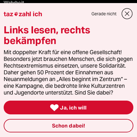
Wahrheit
taz
zahl ich
Gerade nicht

Links lesen, rechts
Themen
bekämpfen
Bergsteigen
Mit doppelter Kraft für eine offene Gesellschaft!
Besonders jetzt brauchen Menschen, die sich gegen
USA unter Trump
Rechtsextremismus einsetzen, unsere Solidarität.
Daher gehen 50 Prozent der Einnahmen aus
Neuanmeldungen an „Alles beginnt im Zentrum“ –
Katzen
eine Kampagne, die bedrohte linke Kulturzentren
und Jugendorte unterstützt. Sind Sie dabei?
Landtagswahl in Sachsen-Anhalt

Ja, ich will
Ceuta
Hitze
Schon dabei!