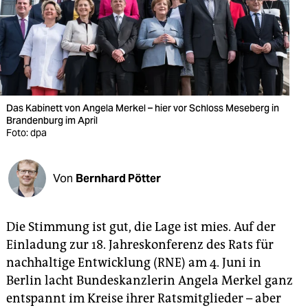
berlin
nord
wahrheit
verlag
Das Kabinett von Angela Merkel – hier vor Schloss Meseberg in
verlag
Brandenburg im April
Foto: dpa
veranstaltungen
shop
Von
Bernhard Pötter
fragen & hilfe
Die Stimmung ist gut, die Lage ist mies. Auf der
unterstützen
Einladung zur 18. Jahreskonferenz des Rats für
abo
nachhaltige Entwicklung (RNE) am 4. Juni in
Berlin lacht Bundeskanzlerin Angela Merkel ganz
genossenschaft
entspannt im Kreise ihrer Ratsmitglieder – aber