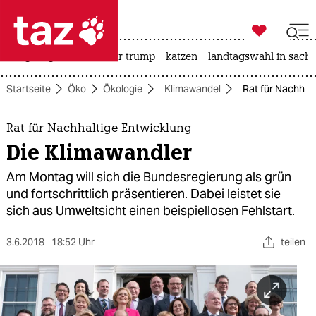

taz zahl ich
bergsteigen
usa unter trump
katzen
landtagswahl in sachs

taz zahl ich
Startseite
Öko
Ökologie
Klimawandel
Rat für Nachhalt
taz zahl ich
themen
Rat für Nachhaltige Entwicklung
Die Klimawandler
politik
Am Montag will sich die Bundesregierung als grün
öko
und fortschrittlich präsentieren. Dabei leistet sie
sich aus Umweltsicht einen beispiellosen Fehlstart.
gesellschaft
3.6.2018
18:52 Uhr
teilen
kultur
sport