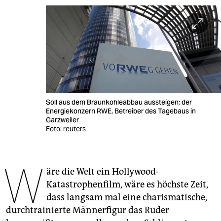
berlin
nord
wahrheit
verlag
verlag
Soll aus dem Braunkohleabbau aussteigen: der
veranstaltungen
Energiekonzern RWE, Betreiber des Tagebaus in
Garzweiler
shop
Foto: reuters
fragen & hilfe
W
unterstützen
äre die Welt ein Hollywood-
Katastrophenfilm, wäre es höchste Zeit,
abo
dass langsam mal eine charismatische,
genossenschaft
durchtrainierte Männerfigur das Ruder