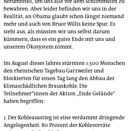
herumreißt, um uns alle vor dem Schlimmsten zu
epaper login
bewahren. Aber leider befinden wir uns in der
Realität, an Obama glaubt schon längst niemand
mehr und auch von Bruce Willis keine Spur. Es
sieht aus, als müssten wir uns selbst darum
kümmern, dass es ein gutes Ende mit uns und
unserem Ökosystem nimmt.
Im August dieses Jahres stürmten 1.500 Menschen
den rheinischen Tagebau Garzweiler und
blockierten für einen Tag lang den Abbau der
klimaschädlichen Braunkohle. Die
Teilnehmer*innen der Aktion „Ende Gelände“
haben begriffen:
1. Der Kohleausstieg ist eine verdammt dringende
Angelegenheit. 80 Prozent der Kohlevorräte