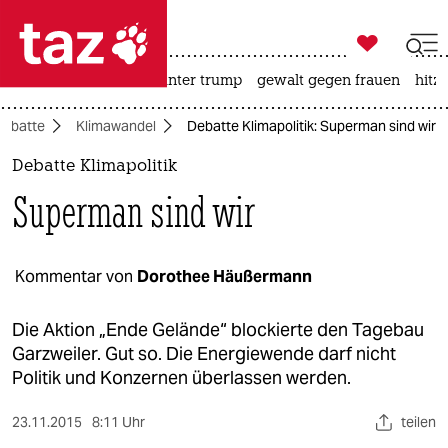

taz zahl ich
nahost-konflikt
usa unter trump
gewalt gegen frauen
hitze

taz zahl ich
Debatte
Klimawandel
Debatte Klimapolitik: Superman sind wir
taz zahl ich
Debatte Klimapolitik
themen
Superman sind wir
politik
öko
Kommentar von
Dorothee Häußermann
gesellschaft
Die Aktion „Ende Gelände“ blockierte den Tagebau
Garzweiler. Gut so. Die Energiewende darf nicht
kultur
Politik und Konzernen überlassen werden.
sport
23.11.2015
8:11 Uhr
teilen