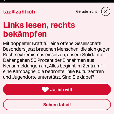
taz
zahl ich
taz zahl ich
Gerade nicht

Links lesen, rechts
recherchefonds ausland
bekämpfen
panterstiftung
Mit doppelter Kraft für eine offene Gesellschaft!
panterpreis 2026
Besonders jetzt brauchen Menschen, die sich gegen
Rechtsextremismus einsetzen, unsere Solidarität.
Daher gehen 50 Prozent der Einnahmen aus
Neuanmeldungen an „Alles beginnt im Zentrum“ –
Podcast
eine Kampagne, die bedrohte linke Kulturzentren
und Jugendorte unterstützt. Sind Sie dabei?
bundestalk

Ja, ich will
fernverbindung
Schon dabei!
klima update°