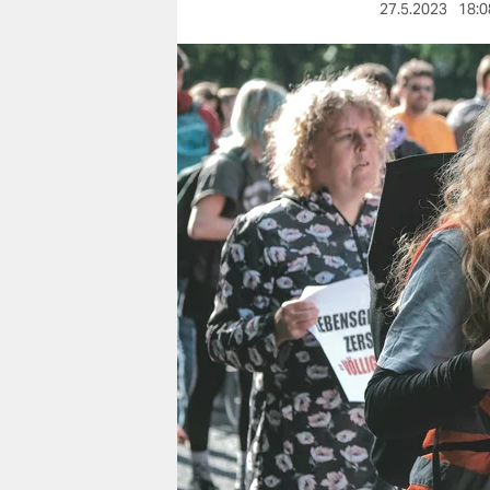
berlin
27.5.2023
18:0
nord
wahrheit
verlag
verlag
veranstaltungen
shop
fragen & hilfe
unterstützen
abo
genossenschaft