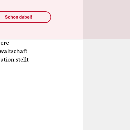
en
München am
chungen in
Schon dabei!
uf die
rere
nwaltschaft
tion stellt