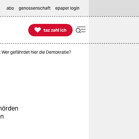
abo
genossenschaft
epaper login

taz zahl ich
taz zahl ich
 Wer gefährdet hier die Demokratie?
ehörden
in