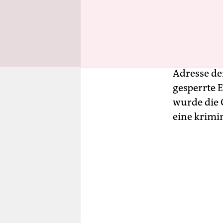
kein Novum
Landeskri
Mittwochmo
sieben Bu
sichergest
Adresse de
gesperrte 
wurde die G
eine krimi