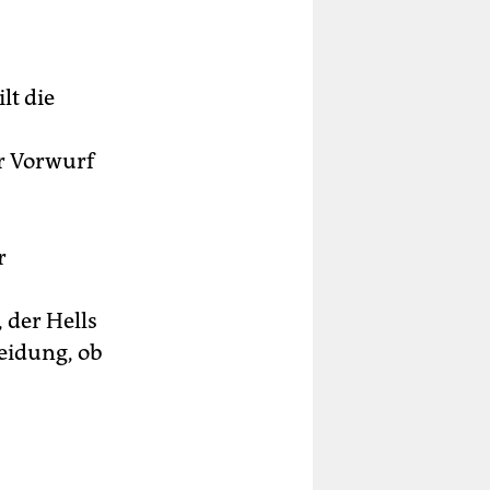
lt die
r Vorwurf
r
 der Hells
eidung, ob