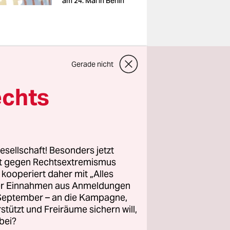
am 24. Mai in Berlin
Gerade nicht
weil gegen
echts
t
 auf dich.“
eo die
ch in
esellschaft! Besonders jetzt
mt_innen
rt gegen Rechtsextremismus
st“, sagt
z kooperiert daher mit „Alles
ller Einnahmen aus Anmeldungen
. September – an die Kampagne,
rstützt und Freiräume sichern will,
ation sind
bei?