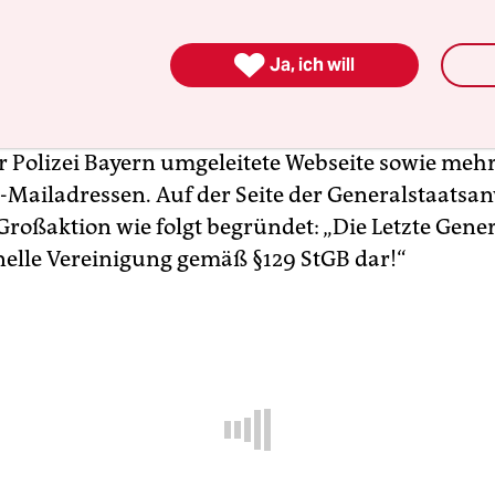
. Doch der Großschlag im Auftrag des bayerisch
minalamts und der Generalstaatsanwaltschaft 

rgen hatte eine neue Qualität: 15 Hausdurchsu
Ja, ich will
ndesländern, zwei beschlagnahmte Konten und
ellte Vermögenswerte, eine beschlagnahmte und a
r Polizei Bayern umgeleitete Webseite sowie meh
E-Mailadressen. Auf der Seite der Generalstaatsa
roßaktion wie folgt begründet: „Die Letzte Genera
nelle Vereinigung gemäß §129 StGB dar!“