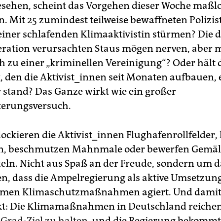
sehen, scheint das Vorgehen dieser Woche maßl
. Mit 25 zumindest teilweise bewaffneten Polizist
ner schlafenden Klimaaktivistin ­stürmen? Die d
eration verursachten Staus mögen nerven, aber m
h zu einer „kriminellen Vereinigung“? Oder hält d
den die Ak­ti­vis­t_in­nen seit Monaten aufbauen,
 stand? Das Ganze wirkt wie ein großer
terungsversuch.
lockieren die Ak­ti­vis­t_in­nen Flughafenrollfelder,
en, beschmutzen Mahnmale oder bewerfen Gemäl
eln. Nicht aus Spaß an der Freude, sondern um 
n, dass die Ampelregierung als aktive Umsetzun
amen Klimaschutzmaßnahmen agiert. Und damit 
t: Die Klimamaßnahmen in Deutschland reichen 
-Grad-Ziel zu halten
, und die Regierung bekommt