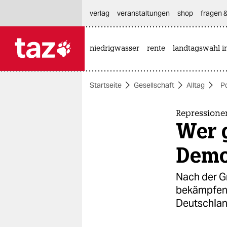
hautnavigation anspringen
hauptinhalt anspringen
footer anspringen
verlag
veranstaltungen
shop
fragen &
niedrigwasser
rente
landtagswahl i

taz zahl ich
taz zahl ich
Startseite
Gesellschaft
Alltag
P
themen
politik
Repressione
Wer g
öko
Demo
gesellschaft
Nach der Gr
kultur
bekämpfen A
Deutschlan
sport