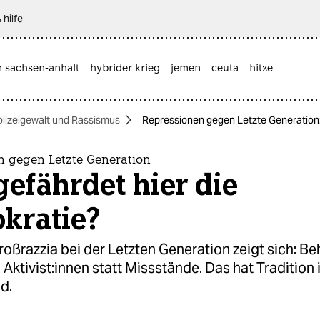
 hilfe
n sachsen-anhalt
hybrider krieg
jemen
ceuta
hitze
olizeigewalt und Rassismus
Repressionen gegen Letzte Generation:
n gegen Letzte Generation
efährdet hier die
kratie?
oßrazzia bei der Letzten Generation zeigt sich: B
ktivist:innen statt Missstände. Das hat Tradition 
d.