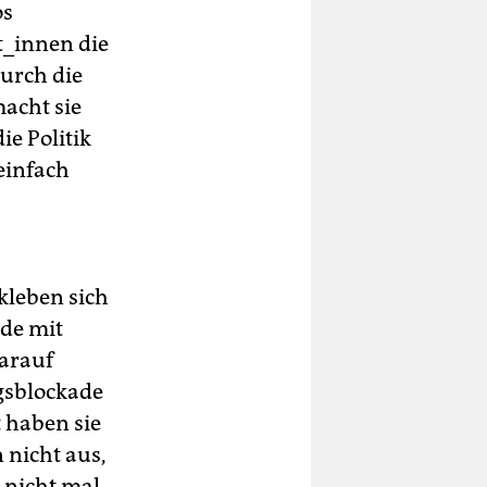
os
_in­nen die
urch die
acht sie
ie Politik
 einfach
 kleben sich
de mit
darauf
gsblockade
haben sie
nicht aus,
 nicht mal