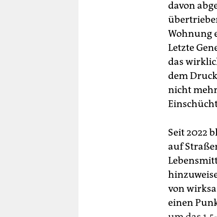
davon abge
übertrieben
Wohnung ei
Letzte Gen
das wirklic
dem Druck, 
nicht mehr
Einschüch
Seit 2022 b
auf Straß
Lebensmitt
hinzuweise
von wirks
einen Punk
um das 1,5