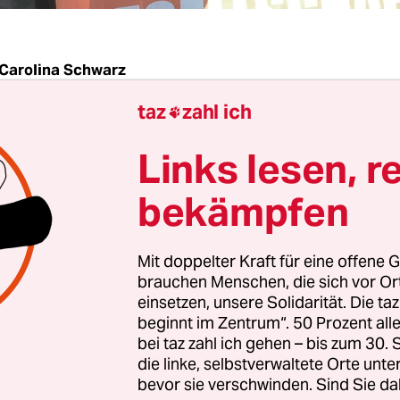
Carolina Schwarz
taz
zahl ich

 es nur aus dem Film. Plötzlich wacht man auf, 
Links lesen, r
edonnert wird. Und plötzlich steht ein Polizist mi
rer Weste vor deinem Bett und richtet eine Waffe
bekämpfen
t die Klimaaktivistin Carla Hinrichs in einem Vid
ng ihrer Wohnung durch die Polizei am Mittwo
Mit doppelter Kraft für eine offene G
uzberg. Sie habe noch geschlafen als die 25 Bea
brauchen Menschen, die sich vor O
ngstür aufgebrochen haben. „Sie machen mir Ang
einsetzen, unsere Solidarität. Die ta
beginnt im Zentrum“. 50 Prozent a
och.
bei taz zahl ich gehen – bis zum 30
die linke, selbstverwaltete Orte unte
rder-Methoden im Umgang mit der Letzten Gener
bevor sie verschwinden. Sind Sie da