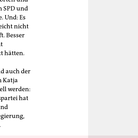
n SPD und
. Und: Es
icht nicht
t. Besser
t
t hätten.
nd auch der
 Katja
ell werden:
spartei hat
und
egierung,
.