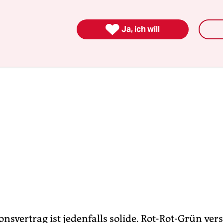
wird vor allem eins: eine normale Landesregierung

Ja, ich will
onsvertrag ist jedenfalls solide. Rot-Rot-Grün ver