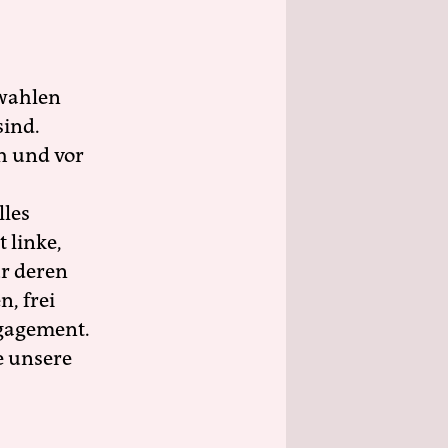
wahlen
sind.
h und vor
lles
 linke,
ür deren
n, frei
ngagement.
e unsere