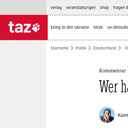
hautnavigation anspringen
hauptinhalt anspringen
footer anspringen
verlag
veranstaltungen
shop
fragen &
krieg in der ukraine
hitze
us-demokr

taz zahl ich
taz zahl ich
Startseite
Politik
Deutschland
R
themen
politik
Kommentar R
öko
Wer h
gesellschaft
kultur
Kom
sport