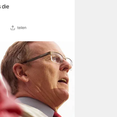
s die
teilen