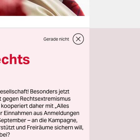
Gerade nicht
echts
 noch nie
logisierung
er auf die
enn sich
esellschaft! Besonders jetzt
rt gegen Rechtsextremismus
z kooperiert daher mit „Alles
 wütend zur
ller Einnahmen aus Anmeldungen
e
. September – an die Kampagne,
rstützt und Freiräume sichern will,
low
bei?
-Rot-Grün