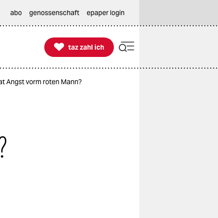
abo
genossenschaft
epaper login

taz zahl ich
taz zahl ich
at Angst vorm roten Mann?
?