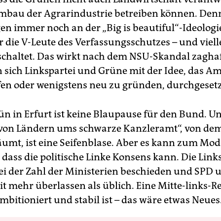
mbau der Agrarindustrie betreiben können. Den
en immer noch an der „Big is beautiful“-Ideologie
 die V-Leute des Verfassungsschutzes – und vielle
eschaltet. Das wirkt nach dem NSU-Skandal zaghaf
 sich Linkspartei und Grüne mit der Idee, das Am
en oder wenigstens neu zu gründen, durchgesetz
ün in Erfurt ist keine Blaupause für den Bund. U
 von Ländern ums schwarze Kanzleramt“, von dem
äumt, ist eine Seifenblase. Aber es kann zum Mod
 dass die politische Linke Konsens kann. Die Link
bei der Zahl der Ministerien beschieden und SPD 
t mehr überlassen als üblich. Eine Mitte-links-R
ambitioniert und stabil ist – das wäre etwas Neues