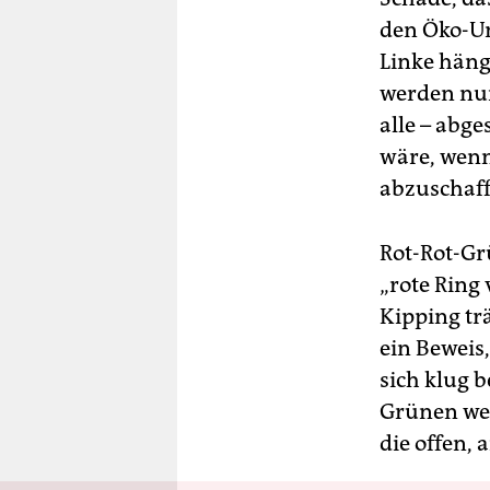
den Öko-U
Linke häng
werden nur
alle – abg
wäre, wenn
abzuschaff
Rot-Rot-Gr
„rote Ring
Kipping tr
ein Beweis,
sich klug 
Grünen wei
die offen, 