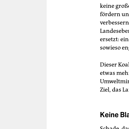
keine groß
fördern un
verbessern
Landeseben
ersetzt: e
sowieso en
Dieser Koal
etwas mehr
Umweltminis
Ziel, das 
Keine Bl
Schade, da