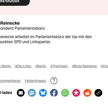
nterstützen
 Reinecke
pondent Parlamentsbüro
einecke arbeitet im Parlamentsbüro der taz mit den
unkten SPD und Linkspartei.
n Berlin
#Die Linke
#Berlin
#Thüringen
#Bodo Ramelow
#Os
ommentieren
Fehlerhinweis
 teilen