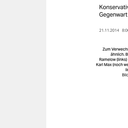
berlin
Konservativ
nord
Gegenwart n
wahrheit
21.11.2014
8:0
verlag
Zum Verwech
verlag
ähnlich. 
Ramelow (links)
veranstaltungen
Karl Max (noch we
l
shop
Bil
fragen & hilfe
unterstützen
abo
genossenschaft