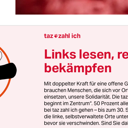
taz
zahl ich

rkel-Ära sind scharfe Konflikte Mangelware. Der
Links lesen, r
nsens – von Mindestlohn bis Atomausstieg – war
 die Opposition noch nie so schwach. Die Entideo
bekämpfen
 Großen Koalition ein Maß erreicht, das auch in d
Mitte fixierten Bundesrepublik erstaunlich ist. W
Mit doppelter Kraft für eine offene G
sind, ist die Rolle des Schurken unbesetzt.
brauchen Menschen, die sich vor O
einsetzen, unsere Solidarität. Die ta
t, warum Konservative Rot-Rot-Grün in Erfurt so
beginnt im Zentrum“. 50 Prozent a
isieren. Was die Gegenwart nicht hergibt, muss di
bei taz zahl ich gehen – bis zum 30
die linke, selbstverwaltete Orte unte
eit erfüllen. Aber ihnen steht, wenn Bodo Rame
bevor sie verschwinden. Sind Sie da
äsident wird, wohl eine Enttäuschung bevor. Rot