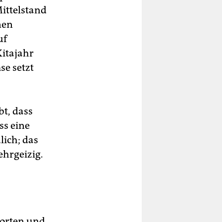
Mittelstand
nen
uf
Kitajahr
se setzt
bt, dass
ss eine
lich; das
ehrgeizig.
worten und