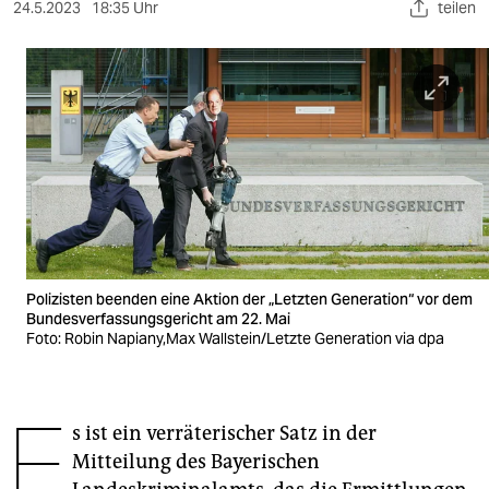
berlin
24.5.2023
18:35 Uhr
teilen
nord
wahrheit
verlag
verlag
veranstaltungen
shop
Polizisten beenden eine Aktion der „Letzten Generation“ vor dem
fragen & hilfe
Bundesverfassungsgericht am 22. Mai
Foto: Robin Napiany,Max Wallstein/Letzte Generation via dpa
unterstützen
abo
E
s ist ein verräterischer Satz in der
genossenschaft
Mitteilung des Bayerischen