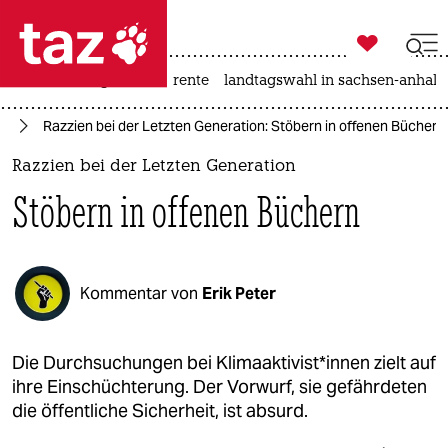

taz zahl ich
hitze
niedrigwasser
rente
landtagswahl in sachsen-anhalt

taz zahl ich
re
Razzien bei der Letzten Generation: Stöbern in offenen Büchern
taz zahl ich
Razzien bei der Letzten Generation
themen
Stöbern in offenen Büchern
politik
öko
Kommentar von
Erik Peter
gesellschaft
kultur
Die Durchsuchungen bei Klimaaktivist*innen zielt auf
ihre Einschüchterung. Der Vorwurf, sie gefährdeten
sport
die öffentliche Sicherheit, ist absurd.