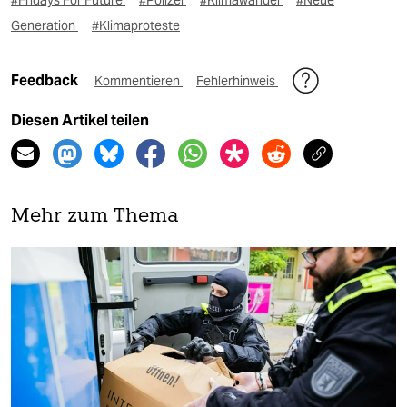
#Fridays For Future
#Polizei
#Klimawandel
#Neue
Generation
#Klimaproteste
Feedback
Kommentieren
Fehlerhinweis
Diesen Artikel teilen
Mehr zum Thema