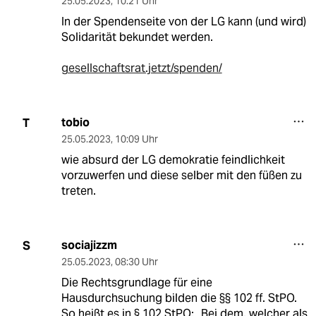
25.05.2023
,
10:21 Uhr
In der Spendenseite von der LG kann (und wird)
Solidarität bekundet werden.
gesellschaftsrat.jetzt/spenden/
tobio
T
25.05.2023
,
10:09 Uhr
wie absurd der LG demokratie feindlichkeit
vorzuwerfen und diese selber mit den füßen zu
treten.
sociajizzm
S
25.05.2023
,
08:30 Uhr
Die Rechtsgrundlage für eine
Hausdurchsuchung bilden die §§ 102 ff. StPO.
So heißt es in § 102 StPO: „Bei dem, welcher als