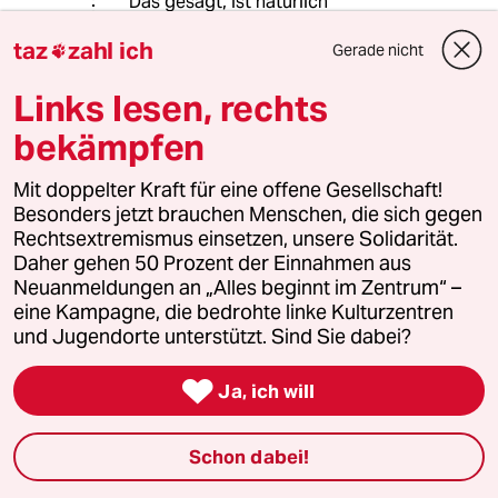
Das gesagt, ist natürlich
einschüchternde Schikane KEIN
taz
zahl ich
rechtsstaatliches Mittel. Nur wird
Gerade nicht

man hier wohl eingestehen müssen,
Links lesen, rechts
dass die LG, so gut sie offenbar
juristisch beraten ist, ihren Protest
bekämpfen
leider immer noch zu strafrechtlich
relevant und zu organisiert
Mit doppelter Kraft für eine offene Gesellschaft!
durchführt, als dass sie keine
Besonders jetzt brauchen Menschen, die sich gegen
hinreichenden Anhaltspunkte für
Rechtsextremismus einsetzen, unsere Solidarität.
genau solche 129er-Ermittlungen
Daher gehen 50 Prozent der Einnahmen aus
gäbe.
Neuanmeldungen an „Alles beginnt im Zentrum“ –
eine Kampagne, die bedrohte linke Kulturzentren
und Jugendorte unterstützt. Sind Sie dabei?
Ingo Bernable
IB
25.05.2023
,
14:12 Uhr

Ja, ich will
@Normalo:
Ein Rechtsstaat der nicht dazu in der
Schon dabei!
Lage ist zwischen Organisationen wie
der Cosa Nostra und der LG einen