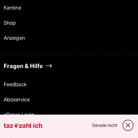
Kantine
Shop
Anzeigen
Fragen & Hilfe
Feedback
Aboservice
ePaper Login
taz
zahl ich
Gerade nicht

Downloads für Abonnierende