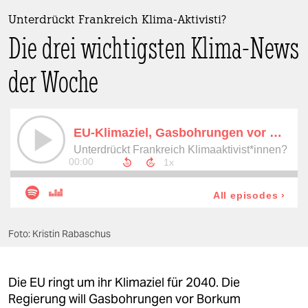
berlin
Unterdrückt Frankreich Klima-Aktivisti?
nord
Die drei wichtigsten Klima-News
wahrheit
der Woche
verlag
verlag
veranstaltungen
shop
fragen & hilfe
unterstützen
Foto: Kristin Rabaschus
abo
Die EU ringt um ihr Klimaziel für 2040. Die
genossenschaft
Regierung will Gasbohrungen vor Borkum