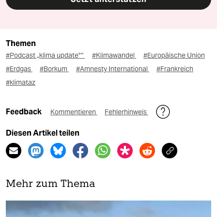
Themen
#Podcast „klima update°“
#Klimawandel
#Europäische Union
#Erdgas
#Borkum
#Amnesty International
#Frankreich
#klimataz
Feedback
Kommentieren
Fehlerhinweis
Diesen Artikel teilen
Mehr zum Thema