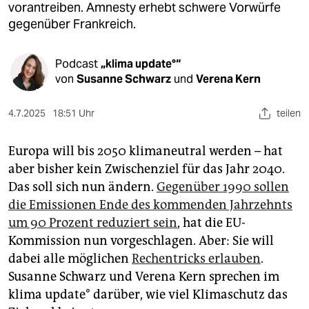
epaper login
vorantreiben. Amnesty erhebt schwere Vorwürfe
gegenüber Frankreich.
Podcast
„klima update°“
von
Susanne Schwarz
und
Verena Kern
4.7.2025
18:51 Uhr
teilen
Europa will bis 2050 klimaneutral werden – hat
aber bisher kein Zwischenziel für das Jahr 2040.
Das soll sich nun ändern.
Gegenüber 1990 sollen
die Emissionen Ende des kommenden Jahrzehnts
um 90 Prozent reduziert sein
, hat die EU-
Kommission nun vorgeschlagen. Aber: Sie will
dabei alle möglichen
Rechentricks erlauben
.
Susanne Schwarz und Verena Kern sprechen im
klima update° darüber, wie viel Klimaschutz das