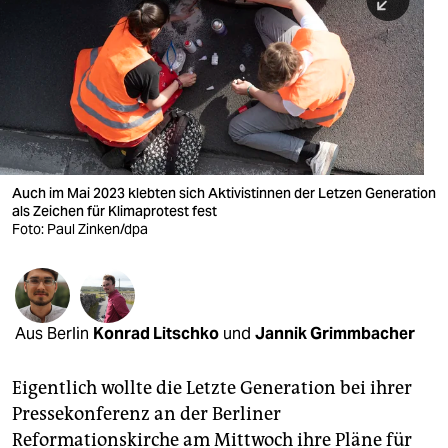
berlin
nord
wahrheit
verlag
verlag
Auch im Mai 2023 klebten sich Aktivistinnen der Letzen Generation
als Zeichen für Klimaprotest fest
veranstaltungen
Foto: Paul Zinken/dpa
shop
fragen & hilfe
unterstützen
Aus Berlin
Konrad Litschko
und
Jannik Grimmbacher
abo
Eigentlich wollte die Letzte Generation bei ihrer
genossenschaft
Pressekonferenz an der Berliner
Reformationskirche am Mittwoch ihre Pläne für