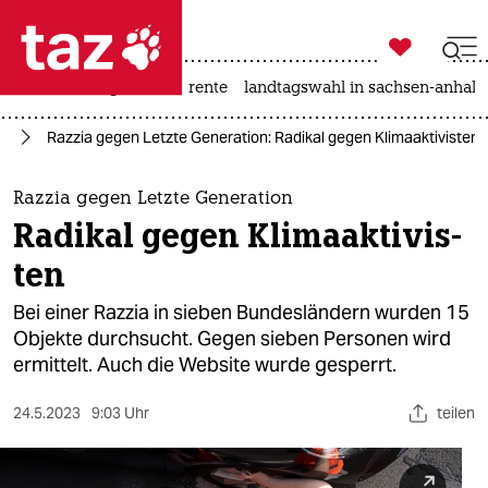

taz zahl ich
hitze
niedrigwasser
rente
landtagswahl in sachsen-anhalt

taz zahl ich
el
Razzia gegen Letzte Generation: Radikal gegen Kli­ma­ak­ti­vis­ten
taz zahl ich
themen
Razzia gegen Letzte Generation
Radikal gegen Kli­ma­ak­ti­vis­
politik
ten
öko
Bei einer Razzia in sieben Bundesländern wurden 15
Objekte durchsucht. Gegen sieben Personen wird
gesellschaft
ermittelt. Auch die Website wurde gesperrt.
kultur
24.5.2023
9:03 Uhr
teilen
sport