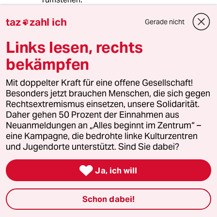
Die Reaktion aus Bayern war das beste was der
taz
zahl ich
LG passieren konnte. Weitere Wochen, die auf
Gerade nicht

Unsinnsdebatten verschwendet werden
Links lesen, rechts
können, ob es legal ist andere Menschen zu
nötigen.
bekämpfen
Da gehen natürlich wieder die eigentlich
wichtigen Klimathemen unter aber es ist dafür
Mit doppelter Kraft für eine offene Gesellschaft!
höchst moralisch und so richtig lecker
Besonders jetzt brauchen Menschen, die sich gegen
weltenrettend.👈
Rechtsextremismus einsetzen, unsere Solidarität.
Daher gehen 50 Prozent der Einnahmen aus
Neuanmeldungen an „Alles beginnt im Zentrum“ –
Land of plenty
LO
eine Kampagne, die bedrohte linke Kulturzentren
24.05.2023
,
22:29 Uhr
und Jugendorte unterstützt. Sind Sie dabei?
Es gibt Solidarisierungen aus dem linken

Spektrum mit der LG/XR:
Ja, ich will
basisgruppe antifaschismus 24.5.23:
Schon dabei!
Nix da Razzia!