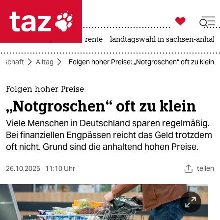

taz zahl ich
hitze
niedrigwasser
rente
landtagswahl in sachsen-anhalt

taz zahl ich
llschaft
Alltag
Folgen hoher Preise: „Notgroschen“ oft zu klein
taz zahl ich
themen
Folgen hoher Preise
„Notgroschen“ oft zu klein
politik
Viele Menschen in Deutschland sparen regelmäßig.
öko
Bei finanziellen Engpässen reicht das Geld trotzdem
oft nicht. Grund sind die anhaltend hohen Preise.
gesellschaft
26.10.2025
11:10 Uhr
teilen
kultur
sport