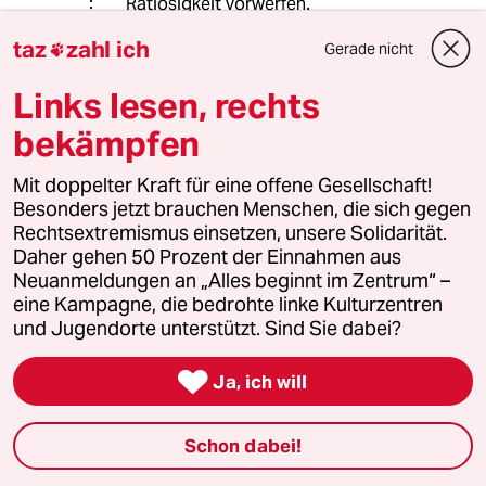
Ratlosigkeit vorwerfen.
Die aktuelle Situation haben die
taz
zahl ich
Gerade nicht

Regierungen lange davor zu
verantworten.
Links lesen, rechts
Wenn Sie nun anführen, dass die
beiden, genannten Parteien jeweils
bekämpfen
fast immer beteiligt waren, hätten Sie
allerdings Recht.
Mit doppelter Kraft für eine offene Gesellschaft!
Besonders jetzt brauchen Menschen, die sich gegen
Rechtsextremismus einsetzen, unsere Solidarität.
PeterArt
P
Daher gehen 50 Prozent der Einnahmen aus
Neuanmeldungen an „Alles beginnt im Zentrum“ –
27.10.2025
,
11:39 Uhr
eine Kampagne, die bedrohte linke Kulturzentren
@Rudi Lipp:
und Jugendorte unterstützt. Sind Sie dabei?
Das klingt ein bisschen nach Fritz
Reuter: "Die Armut, die kommt von

Ja, ich will
der Powerteh!"
Schon dabei!
GoJoRow
G