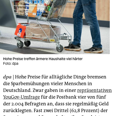
berlin
nord
wahrheit
verlag
verlag
veranstaltungen
Hohe Preise treffen ärmere Haushalte viel härter
Foto: dpa
shop
fragen & hilfe
dpa
| Hohe Preise für alltägliche Dinge bremsen
die Sparbemühungen vieler Menschen in
unterstützen
Deutschland. Zwar gaben in einer
repräsentativen
abo
YouGov-Umfrage
für die Postbank vier von fünf
der 2.004 Befragten an, dass sie regelmäßig Geld
genossenschaft
zurücklegten. Fast zwei Drittel (62,8 Prozent) der