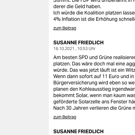
Stimmt. Die FDP wird umbenannt in 
derer die Geld haben.
Ich würde die Koalition platzen lass
4% Inflation ist die Erhöhung schnel
zum Beitrag
SUSANNE FRIEDLICH
16.10.2021 , 10:53 Uhr
Am besten SPD und Grüne realisieren 
platzen. Das wäre doch mal eine aggr
würde. Das was jetzt läuft ist ein Wi
Wenn dann sofort auf 11 Euro und in
Bürgerversicherung wird eben so wen
planen den Kohleausstieg irgendwann
bekommt Solar, wenn man kaum was ba
geförderte Solarzelle ans Fenster h
Nach 30 Jahren verlieren die Grüne 
zum Beitrag
SUSANNE FRIEDLICH