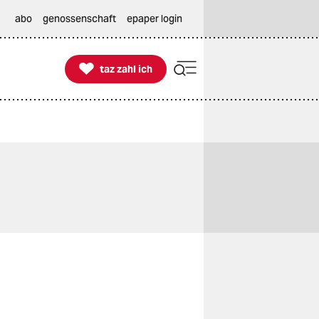
abo
genossenschaft
epaper login

taz zahl ich
taz zahl ich