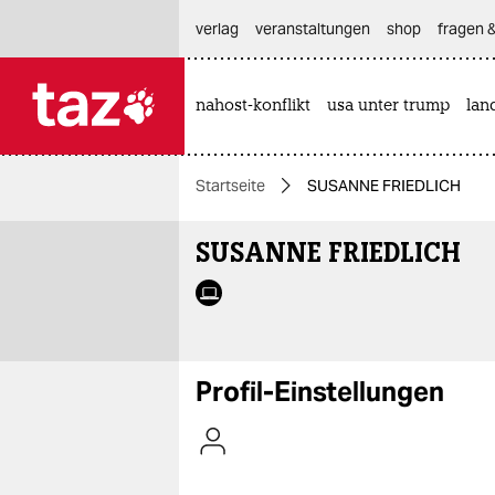
hautnavigation anspringen
hauptinhalt anspringen
footer anspringen
verlag
veranstaltungen
shop
fragen &
nahost-konflikt
usa unter trump
lan

taz zahl ich
taz zahl ich
Startseite
SUSANNE FRIEDLICH
themen
SUSANNE FRIEDLICH
politik
öko
gesellschaft
Profil-Einstellungen
kultur
sport