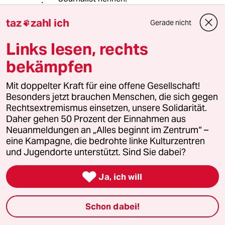
Dagegen kämpfen Kabarett und
taz
zahl ich
Gerade nicht

Satire einen aussichtslosen Kampf
gegen die Realität, die sie einholt →
Links lesen, rechts
Realsatire (Achtung: Form der
bekämpfen
Berichterstattung, keine Kunstform).
Mit doppelter Kraft für eine offene Gesellschaft!
Besonders jetzt brauchen Menschen, die sich gegen
anDromedar
Rechtsextremismus einsetzen, unsere Solidarität.
01.09.2021
,
20:38 Uhr
Daher gehen 50 Prozent der Einnahmen aus
Neuanmeldungen an „Alles beginnt im Zentrum“ –
@anDromedar:
eine Kampagne, die bedrohte linke Kulturzentren
In meinem Beitrag war eigentlich
und Jugendorte unterstützt. Sind Sie dabei?
@adagiobarber gemeint, nicht
@menschbin.

Noch mal, nicht die Kunst ist das
Ja, ich will
Problem, die Realität ist es.
Schon dabei!
Khaled Chaabouté