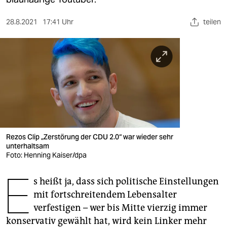
berlin
nord
28.8.2021
17:41 Uhr
teilen
wahrheit
verlag
verlag
veranstaltungen
shop
Rezos Clip „Zerstörung der CDU 2.0“ war wieder sehr
unterhaltsam
fragen & hilfe
Foto: Henning Kaiser/dpa
unterstützen
E
s heißt ja, dass sich politische Einstellungen
abo
mit fortschreitendem Lebensalter
verfestigen – wer bis Mitte vierzig immer
genossenschaft
konservativ gewählt hat, wird kein Linker mehr