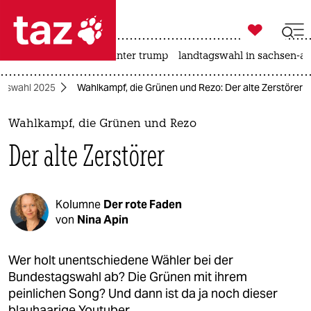

taz zahl ich
nahost-konflikt
usa unter trump
landtagswahl in sachsen-an

taz zahl ich
gswahl 2025
Wahlkampf, die Grünen und Rezo: Der alte Zerstörer
taz zahl ich
themen
Wahlkampf, die Grünen und Rezo
Der alte Zerstörer
politik
öko
Kolumne
Der rote Faden
gesellschaft
von
Nina Apin
kultur
Wer holt unentschiedene Wähler bei der
Bundestagswahl ab? Die Grünen mit ihrem
sport
peinlichen Song? Und dann ist da ja noch dieser
blauhaarige Youtuber.