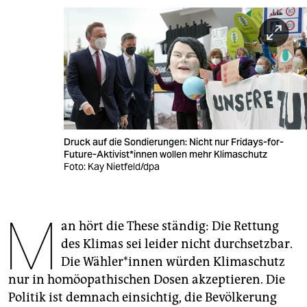
berlin
nord
wahrheit
verlag
verlag
Druck auf die Sondierungen: Nicht nur Fridays-for-
veranstaltungen
Future-Aktivist*innen wollen mehr Klimaschutz
Foto: Kay Nietfeld/dpa
shop
fragen & hilfe
M
an hört die These ständig: Die Rettung
unterstützen
des Klimas sei leider nicht durchsetzbar.
abo
Die Wäh­le­r*in­nen würden Klimaschutz
nur in homöopathischen Dosen akzeptieren. Die
genossenschaft
Politik ist demnach einsichtig, die Bevölkerung