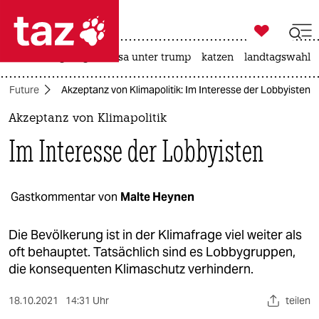

taz zahl ich
hitze
bergsteigen
usa unter trump
katzen
landtagswahl i

taz zahl ich
or Future
Akzeptanz von Klimapolitik: Im Interesse der Lobbyisten
taz zahl ich
Akzeptanz von Klimapolitik
themen
Im Interesse der Lobbyisten
politik
öko
Gastkommentar von
Malte Heynen
gesellschaft
Die Bevölkerung ist in der Klimafrage viel weiter als
oft behauptet. Tatsächlich sind es Lobbygruppen,
kultur
die konsequenten Klimaschutz verhindern.
sport
18.10.2021
14:31 Uhr
teilen