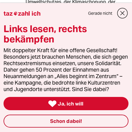
Umweltschutzes, der Klimaschonung, der
Verkehrswende, des (zB coronabezogenen)
taz
zahl ich
Gerade nicht

Gesundheitsschutzes, etc., bei der
Wahlentscheidung konkret priorisieren würde.
Links lesen, rechts
bekämpfen
meistkommentiert
Mit doppelter Kraft für eine offene Gesellschaft!
Besonders jetzt brauchen Menschen, die sich gegen
1
Wehrplicht in Deutschland
Rechtsextremismus einsetzen, unsere Solidarität.
Zwangsdienst ist nie gut, auch nicht für
Daher gehen 50 Prozent der Einnahmen aus
eine gute Sache
Neuanmeldungen an „Alles beginnt im Zentrum“ –
eine Kampagne, die bedrohte linke Kulturzentren
und Jugendorte unterstützt. Sind Sie dabei?
2
Pinkeln im See

In Fließgewässern
Ja, ich will
Schon dabei!
Linken-Politikerin von Angern zur Rente