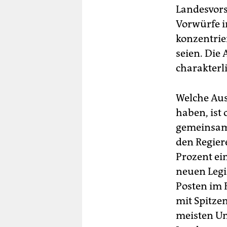
Landesvors
Vorwürfe i
konzentrie
seien. Die 
charakterl
Welche Au
haben, ist 
gemeinsam 
den Regiere
Prozent ei
neuen Legi
Posten im 
mit Spitzen
meisten Um