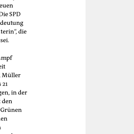
neuen
 Die SPD
Bedeutung
erin“, die
sei.
ampf
eit
 Müller
 21
en, in der
t den
e Grünen
den
m