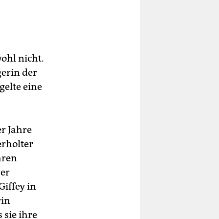
ohl nicht.
gerin der
gelte eine
er Jahre
erholter
hren
rer
iffey in
rin
 sie ihre