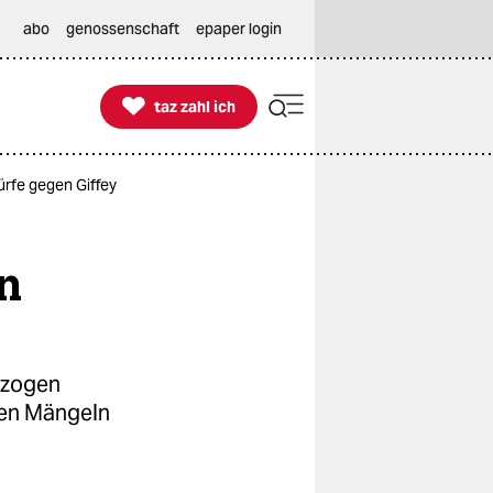
abo
genossenschaft
epaper login

taz zahl ich
taz zahl ich
ürfe gegen Giffey
n
ntzogen
hen Mängeln