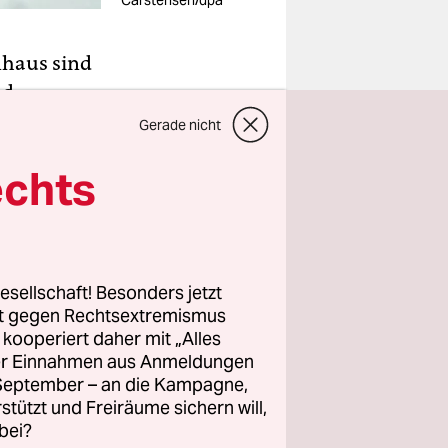
Carstensen/dpa
nhaus sind
d –
 langen
Gerade nicht
em Entzug
echts
deten, geht
um
altung und
esellschaft! Besonders jetzt
rt gegen Rechtsextremismus
an der
z kooperiert daher mit „Alles
r Zeit.
ller Einnahmen aus Anmeldungen
amit gegen
. September – an die Kampagne,
rstützt und Freiräume sichern will,
em
bei?
tag vorlag.