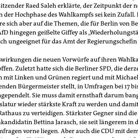
itzender Raed Saleh erklärte, der Zeitpunkt der 
n der Hochphase des Wahlkampfs sei kein Zufall.
re sich aber auf die Themen, die für Berlin von 
AfD hingegen geißelte Giffey als „Wiederholungstät
ich ungeeignet für das Amt der Regierungschefin 
swirkungen die neuen Vorwürfe auf ihren Wahlk
offen. Zuletzt hatte sich die Berliner SPD, die derz
mit Linken und Grünen regiert und mit Michael
nden Bürgermeister stellt, in Umfragen bei 17 bis
ngependelt. Sie muss damit ernsthaft darum bang
slatur wieder stärkste Kraft zu werden und dami
Rathaus zu verteidigen. Stärkster Gegner sind di
kandidatin Bettina Jarasch, sie seit längerem in 
fragen vorne liegen. Aber auch die CDU mit de