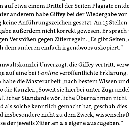
n auf etwa einem Drittel der Seiten Plagiate entd
ter anderem habe Giffey bei der Wiedergabe von 
 keine Anführungszeichen gesetzt. An 15 Stellen s
abe außerdem nicht korrekt gewesen. Er sprach
en Verstößen gegen Zitierregeln. „Es gibt Seiten, d
h dem anderen einfach irgendwo rauskopiert.“
nwaltskanzlei Unverzagt, die Giffey vertritt, verw
e auf eine bei
t-online
veröffentlichte Erklärung.
habe die Masterarbeit „nach bestem Wissen un
 so die Kanzlei. „Soweit sie hierbei unter Zugrund
ftlicher Standards wörtliche Übernahmen nicht
d als solche kenntlich gemacht hat, geschah dies
d insbesondere nicht zu dem Zweck, wissenschaft
e der jeweils Zitierten als eigene auszugeben.“