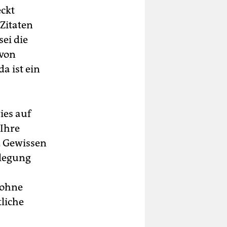
eckt
Zitaten
ei die
 von
a ist ein
ies auf
 Ihre
d Gewissen
elegung
 ohne
liche