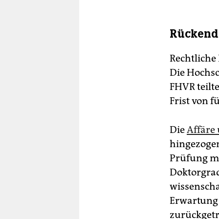
Rückend
Rechtliche 
Die Hochsc
FHVR teilte
Frist von f
Die
Affäre 
hingezogen.
Prüfung mit
Doktorgrad
wissenscha
Erwartung 
zurückgetre