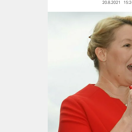
berlin
20.8.2021
15:2
nord
wahrheit
verlag
verlag
veranstaltungen
shop
fragen & hilfe
unterstützen
abo
genossenschaft