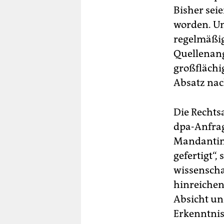
Bisher seie
worden. Un
regelmäßig
Quellenang
großflächig
Absatz nac
Die Rechtsa
dpa-Anfrag
Mandantin 
gefertigt“,
wissenscha
hinreichen
Absicht un
Erkenntniss