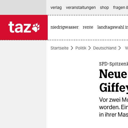
hautnavigation anspringen
hauptinhalt anspringen
footer anspringen
verlag
veranstaltungen
shop
fragen &
niedrigwasser
rente
landtagswahl i

taz zahl ich
taz zahl ich
Startseite
Politik
Deutschland
W
themen
politik
SPD-Spitzenk
Neue
öko
Giffe
gesellschaft
Vor zwei Mo
kultur
worden. Ein
in ihrer Mas
sport