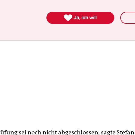
e das Portal
t-online
darüber berichtet.

Ja, ich will
üfung sei noch nicht abgeschlossen, sagte Stefan