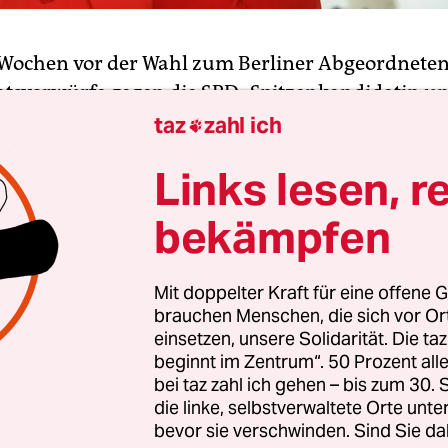
 Wochen vor der Wahl zum Berliner Abgeordnete
atsvorwürfe gegen die SPD- Spitzenkandidatin un
itzende Franziska Giffey bekanntgeworden.
Nach
taz
zahl ich

m ihre Dissertation
, die vor zwei Monaten mit d
Links lesen, r
titels der früheren Bundesfamilienministerin en
 um ihre Masterarbeit. Diese hatte Giffey 2005 z
bekämpfen
ihres Studiums an der Fachhochschule für Verw
ge Berlin (FHVR) geschrieben.
Mit doppelter Kraft für eine offene G
brauchen Menschen, die sich vor O
fanowitsch, Professor für Sprachwissenschaften 
einsetzen, unsere Solidarität. Die ta
ersität Berlin (FU), untersucht diese seit geraume
beginnt im Zentrum“. 50 Prozent a
 auf 26 Seiten 62 Mal nicht korrekt zitiert und d
bei taz zahl ich gehen – bis zum 30
die linke, selbstverwaltete Orte unte
tliche Standards verstoßen, kritisierte er in ein
bevor sie verschwinden. Sind Sie da
richt, der der Deutschen Presse-Agentur am Frei