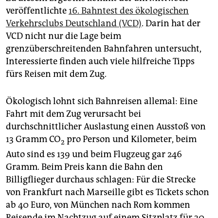
epaper login
veröffentlichte
16. Bahntest des ökologischen
Verkehrsclubs Deutschland (VCD)
. Darin hat der
VCD nicht nur die Lage beim
grenzüberschreitenden Bahnfahren untersucht,
Interessierte finden auch viele hilfreiche Tipps
fürs Reisen mit dem Zug.
Ökologisch lohnt sich Bahnreisen allemal: Eine
Fahrt mit dem Zug verursacht bei
durchschnittlicher Auslastung einen Ausstoß von
13 Gramm CO
pro Person und Kilometer, beim
2
Auto sind es 139 und beim Flugzeug gar 246
Gramm. Beim Preis kann die Bahn den
Billigflieger durchaus schlagen: Für die Strecke
von Frankfurt nach Marseille gibt es Tickets schon
ab 40 Euro, von München nach Rom kommen
Reisende im Nachtzug auf einem Sitzplatz für 30