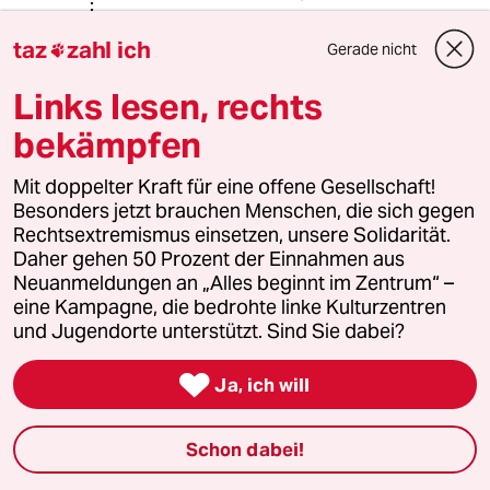
Ich habe das gefunden:
taz
zahl ich
Gerade nicht

www.airliners.de/e...zeug-
Links lesen, rechts
apropos/36592
bekämpfen
Dort heißt es ca. 10,8 kwh/100 km je
Person. Zudem wird dort behauptet,
dass die Bahn den Stromverbrauch
Mit doppelter Kraft für eine offene Gesellschaft!
des ICE nicht offen legt. Bei 10,8 kwh
Besonders jetzt brauchen Menschen, die sich gegen
(wenn das stimmt) schlägt das E-
Rechtsextremismus einsetzen, unsere Solidarität.
Auto bereits bei 2 Personen den Zug
Daher gehen 50 Prozent der Einnahmen aus
(klar hier ging es um Flugzeug). Bei
Neuanmeldungen an „Alles beginnt im Zentrum“ –
einer Familie mit vier Personen ist der
eine Kampagne, die bedrohte linke Kulturzentren
Zug dann völlig im Hintertreffen.
und Jugendorte unterstützt. Sind Sie dabei?
Auf einer (wohl) bahnfreundlichen
Seite wird der Stromverbrauch in

Ja, ich will
Diesel umgerechnet und da heißt es 3
Liter/100km je Person.
railfreak.de/ice-d...er-deutschen-
Schon dabei!
bahn/