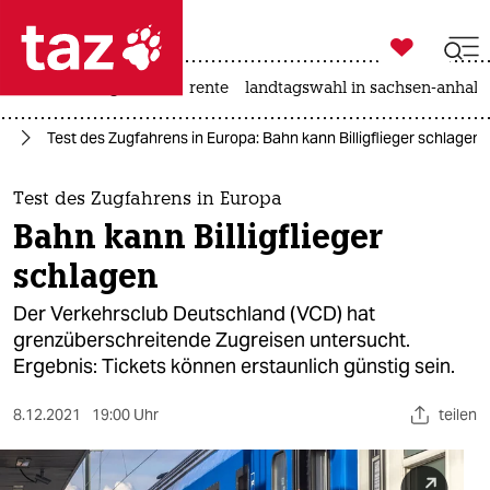

taz zahl ich
hitze
niedrigwasser
rente
landtagswahl in sachsen-anhalt

taz zahl ich
hr
Test des Zugfahrens in Europa: Bahn kann Billigflieger schlagen
taz zahl ich
themen
Test des Zugfahrens in Europa
Bahn kann Billigflieger
politik
schlagen
öko
Der Verkehrsclub Deutschland (VCD) hat
grenzüberschreitende Zugreisen untersucht.
gesellschaft
Ergebnis: Tickets können erstaunlich günstig sein.
kultur
8.12.2021
19:00 Uhr
teilen
sport