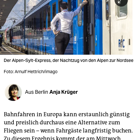
berlin
nord
wahrheit
verlag
verlag
Der Alpen-Sylt-Express, der Nachtzug von den Alpen zur Nordsee
veranstaltungen
Foto: Arnulf Hettrich/imago
shop
fragen & hilfe
Aus Berlin
Anja Krüger
unterstützen
Bahnfahren in Europa kann erstaunlich günstig
abo
und preislich durchaus eine Alternative zum
genossenschaft
Fliegen sein – wenn Fahrgäste langfristig buchen.
Zu diesem Ergebnis kommt der am Mittwoch