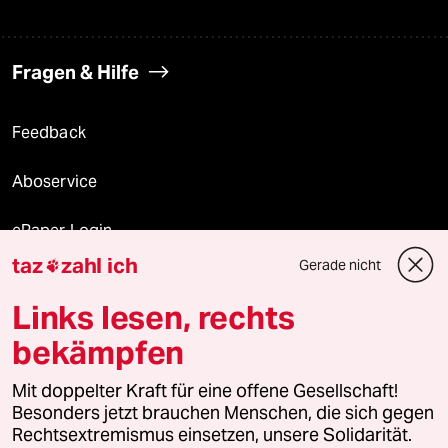
Fragen & Hilfe
Feedback
Aboservice
ePaper Login
taz
zahl ich
Gerade nicht

Downloads für Abonnierende
Links lesen, rechts
bekämpfen
© 2026 taz Verlags und Vertriebs GmbH
Mit doppelter Kraft für eine offene Gesellschaft!
Alle Rechte vorbehalten. Bei rechtlichen Fragen oder für Genehmigungen
wenden Sie sich bitte an
lizenzen@taz.de
Besonders jetzt brauchen Menschen, die sich gegen
Rechtsextremismus einsetzen, unsere Solidarität.