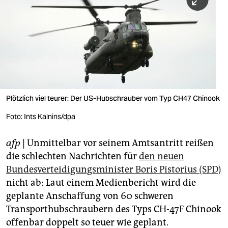
berlin
nord
wahrheit
verlag
verlag
Plötzlich viel teurer: Der US-Hubschrauber vom Typ CH47 Chinook
veranstaltungen
Foto: Ints Kalnins/dpa
shop
afp
| Unmittelbar vor seinem Amtsantritt reißen
fragen & hilfe
die schlechten Nachrichten für
den neuen
unterstützen
Bundesverteidigungsminister Boris Pistorius (SPD)
nicht ab: Laut einem Medienbericht wird die
abo
geplante Anschaffung von 60 schweren
Transporthubschraubern des Typs CH-47F Chinook
genossenschaft
offenbar doppelt so teuer wie geplant.