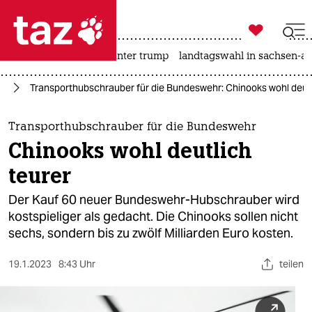

taz zahl ich
nahost-konflikt
usa unter trump
landtagswahl in sachsen-an

taz zahl ich
hr
Transporthubschrauber für die Bundeswehr: Chinooks wohl deutl
taz zahl ich
themen
Transporthubschrauber für die Bundeswehr
Chinooks wohl deutlich
politik
teurer
öko
Der Kauf 60 neuer Bundeswehr-Hubschrauber wird
kostspieliger als gedacht. Die Chinooks sollen nicht
gesellschaft
sechs, sondern bis zu zwölf Milliarden Euro kosten.
kultur
19.1.2023
8:43 Uhr
teilen
sport