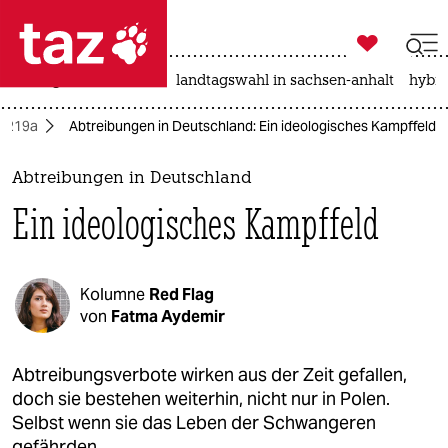

taz zahl ich
niedrigwasser
rente
landtagswahl in sachsen-anhalt
hybri

taz zahl ich
f 219a
Abtreibungen in Deutschland: Ein ideologisches Kampffeld
taz zahl ich
themen
Abtreibungen in Deutschland
Ein ideologisches Kampffeld
politik
öko
Kolumne
Red Flag
gesellschaft
von
Fatma Aydemir
kultur
Abtreibungsverbote wirken aus der Zeit gefallen,
doch sie bestehen weiterhin, nicht nur in Polen.
sport
Selbst wenn sie das Leben der Schwangeren
gefährden.