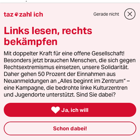
taz
zahl ich
Gerade nicht

Ria Sauter
RS
Links lesen, rechts
07.11.2021
,
15:22 Uhr
@warum_denkt_keiner_nach?:
bekämpfen
Ich bin einfach ein Mensch. Ich kann
Frauen verstehen, die abtreiben. Nur
Mit doppelter Kraft für eine offene Gesellschaft!
der Zeitpunkt ,bis dies geschehen
Besonders jetzt brauchen Menschen, die sich gegen
darf, ist für mein Empfinden zu lang.
Rechtsextremismus einsetzen, unsere Solidarität.
Daher gehen 50 Prozent der Einnahmen aus
Religiös bin ich immer noch nicht und
Neuanmeldungen an „Alles beginnt im Zentrum“ –
auch keine Abtreibungsgegnerin.
eine Kampagne, die bedrohte linke Kulturzentren
und Jugendorte unterstützt. Sind Sie dabei?
Wenn einem Kind irgendwo auf der
Welt sehr Schlimmes wiederfährt sind

Ja, ich will
alle sofort empört.
Wenn man ein Kind in der 12 Woche,
Schon dabei!
im 3. Monat, legal töten darf ist man