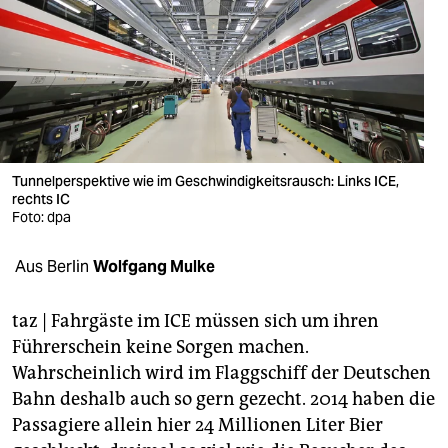
berlin
nord
wahrheit
verlag
verlag
Tunnelperspektive wie im Geschwindigkeitsrausch: Links ICE,
rechts IC
veranstaltungen
Foto: dpa
shop
Aus Berlin
Wolfgang Mulke
fragen & hilfe
taz | Fahrgäste im ICE müssen sich um ihren
unterstützen
Führerschein keine Sorgen machen.
Wahrscheinlich wird im Flaggschiff der Deutschen
abo
Bahn deshalb auch so gern gezecht. 2014 haben die
genossenschaft
Passagiere allein hier 24 Millionen Liter Bier