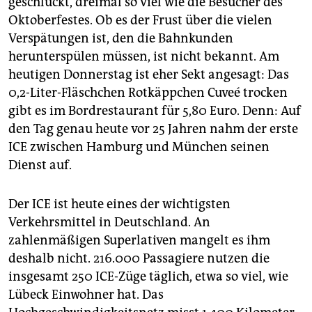
geschluckt, dreimal so viel wie die Besucher des
epaper login
Oktoberfestes. Ob es der Frust über die vielen
Verspätungen ist, den die Bahnkunden
herunterspülen müssen, ist nicht bekannt. Am
heutigen Donnerstag ist eher Sekt angesagt: Das
0,2-Liter-Fläschchen Rotkäppchen Cuveé trocken
gibt es im Bordrestaurant für 5,80 Euro. Denn: Auf
den Tag genau heute vor 25 Jahren nahm der erste
ICE zwischen Hamburg und München seinen
Dienst auf.
Der ICE ist heute eines der wichtigsten
Verkehrsmittel in Deutschland. An
zahlenmäßigen Superlativen mangelt es ihm
deshalb nicht. 216.000 Passagiere nutzen die
insgesamt 250 ICE-Züge täglich, etwa so viel, wie
Lübeck Einwohner hat. Das