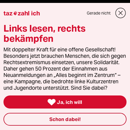
Öko
taz
zahl ich
Gerade nicht

Gesellschaft
Links lesen, rechts
bekämpfen
Kultur
Mit doppelter Kraft für eine offene Gesellschaft!
Sport
Besonders jetzt brauchen Menschen, die sich gegen
Rechtsextremismus einsetzen, unsere Solidarität.
Berlin
Daher gehen 50 Prozent der Einnahmen aus
Neuanmeldungen an „Alles beginnt im Zentrum“ –
Nord
eine Kampagne, die bedrohte linke Kulturzentren
und Jugendorte unterstützt. Sind Sie dabei?
Wahrheit

Ja, ich will
Schon dabei!
Themen