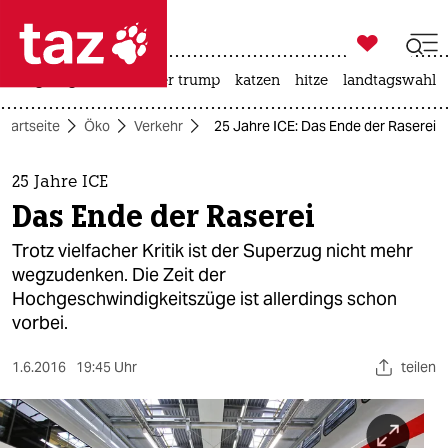

taz zahl ich
bergsteigen
usa unter trump
katzen
hitze
landtagswahl i

taz zahl ich
Startseite
Öko
Verkehr
25 Jahre ICE: Das Ende der Raserei
taz zahl ich
themen
25 Jahre ICE
Das Ende der Raserei
politik
Trotz vielfacher Kritik ist der Superzug nicht mehr
öko
wegzudenken. Die Zeit der
Hochgeschwindigkeitszüge ist allerdings schon
gesellschaft
vorbei.
kultur
1.6.2016
19:45 Uhr
teilen
sport