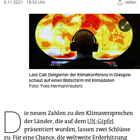
berlin
9.11.2021
18:55 Uhr
teilen
nord
wahrheit
verlag
verlag
veranstaltungen
Last Call: Deligierter der Klimakonferenz in Glasgow
shop
schaut auf einen Bildschirm mit Klimadaten
Foto: Yves Herman/reuters
fragen & hilfe
unterstützen
D
ie neuen Zahlen zu den Klimaversprechen
abo
der Länder, die auf dem
UN-Gipfel
genossenschaft
präsentiert wurden, lassen zwei Schlüsse
zu: Für eine Chance, die weltweite Erderhitzung