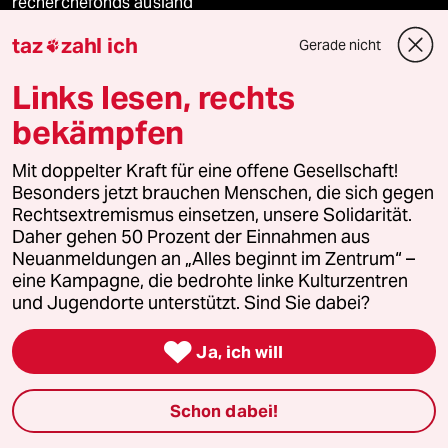
recherchefonds ausland
taz
zahl ich
Gerade nicht

panterstiftung
Links lesen, rechts
panterpreis 2026
bekämpfen
Mit doppelter Kraft für eine offene Gesellschaft!
Podcast
Besonders jetzt brauchen Menschen, die sich gegen
Rechtsextremismus einsetzen, unsere Solidarität.
Daher gehen 50 Prozent der Einnahmen aus
bundestalk
Neuanmeldungen an „Alles beginnt im Zentrum“ –
eine Kampagne, die bedrohte linke Kulturzentren
fernverbindung
und Jugendorte unterstützt. Sind Sie dabei?

klima update°
Ja, ich will
Mauerecho
Schon dabei!
Freie Rede