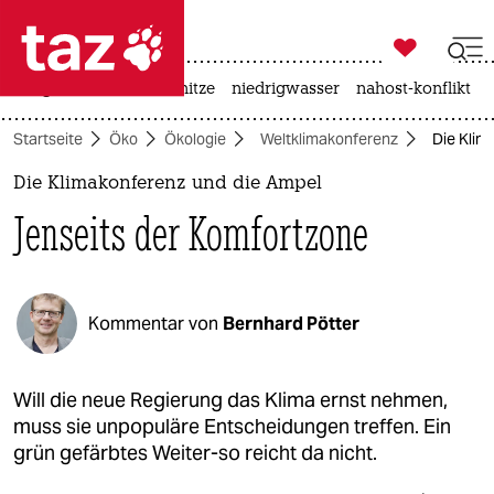

taz zahl ich
krieg in der ukraine
hitze
niedrigwasser
nahost-konflikt

taz zahl ich
Startseite
Öko
Ökologie
Weltklimakonferenz
Die Klim
taz zahl ich
Die Klimakonferenz und die Ampel
themen
Jenseits der Komfortzone
politik
öko
Kommentar von
Bernhard Pötter
gesellschaft
kultur
Will die neue Regierung das Klima ernst nehmen,
muss sie unpopuläre Entscheidungen treffen. Ein
sport
grün gefärbtes Weiter-so reicht da nicht.